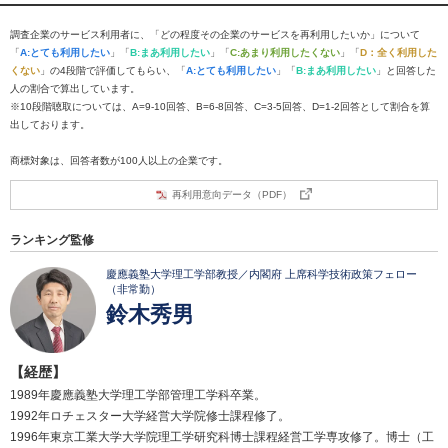
調査企業のサービス利用者に、「どの程度その企業のサービスを再利用したいか」について
「
A:とても利用したい
」「
B:まあ利用したい
」「
C:あまり利用したくない
」「
D：全く利用した
くない
」の4段階で評価してもらい、「
A:とても利用したい
」「
B:まあ利用したい
」と回答した
人の割合で算出しています。
※10段階聴取については、A=9-10回答、B=6-8回答、C=3-5回答、D=1-2回答として割合を算
出しております。
商標対象は、回答者数が100人以上の企業です。
再利用意向データ（PDF）
ランキング監修
慶應義塾大学理工学部教授／内閣府 上席科学技術政策フェロー
（非常勤）
鈴木秀男
【経歴】
1989年慶應義塾大学理工学部管理工学科卒業。
1992年ロチェスター大学経営大学院修士課程修了。
1996年東京工業大学大学院理工学研究科博士課程経営工学専攻修了。博士（工