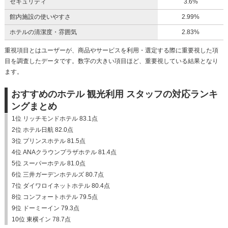
セキュリティ
3.6%
館内施設の使いやすさ
2.99%
ホテルの清潔度・雰囲気
2.83%
重視項目とはユーザーが、商品やサービスを利用・選定する際に重要視した項
目を調査したデータです。数字の大きい項目ほど、重要視している結果となり
ます。
おすすめのホテル 観光利用 スタッフの対応ランキ
ングまとめ
1位 リッチモンドホテル 83.1点
2位 ホテル日航 82.0点
3位 プリンスホテル 81.5点
4位 ANAクラウンプラザホテル 81.4点
5位 スーパーホテル 81.0点
6位 三井ガーデンホテルズ 80.7点
7位 ダイワロイネットホテル 80.4点
8位 コンフォートホテル 79.5点
9位 ドーミーイン 79.3点
10位 東横イン 78.7点