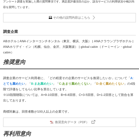
アンケート調査を実施した際の質問事項です。満足度評価項目のほか、該当サービスの利用状況や検討内
容を質問しています。
その他の設問内容はこちら
調査企業
ABホテル | ANAインターコンチネンタル（東京、横浜、大阪） | ANAクラウンプラザホテル |
ANAホリデイ・イン（札幌、仙台、金沢、大阪難波） | global cabin（ドーミーイン・global
cabin）
推奨意向
調査企業のサービス利用者に、「どの程度その企業のサービスを推奨したいか」について「
A:
とても薦めたい
」「
B:まあ薦めたい
」「
C:あまり薦めたくない
」「
D:全く薦めたくない
」の4段
階で評価をしてもらい比率を算出しています。
※10段階聴取については、A=9-10回答、B=6-8回答、C=3-5回答、D=1-2回答として割合を算
出しております。
商標対象は、回答者数が100人以上の企業です。
推奨意向データ（PDF）
再利用意向