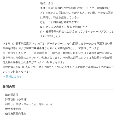
地域：全国
条件：過去1年以内に観光利用（旅行、ライブ、冠婚葬祭な
ど）でホテルに宿泊したことがある人。その際、ホテルの選定
に関与し、料金を把握している人。
なお、下記回答者は対象外とする。
(1） ビジネス利用や、帰省で宿泊した人
(2） 移動手段の料金などが含まれているパッケージプランのホ
テルに宿泊した人
※オリコン顧客満足度ランキングは、データクリーニング（回収したデータから不正回答や異
常値を排除）および調査対象者条件から外れた回答を除外した上で作成しています。
※「総合ランキング」、「評価項目別」、部門の「業態別」においては有効回答者数が規定人
数を満たした企業のみランクイン対象となります。その他の部門においては有効回答者数が規
定人数の半数以上の企業がランクイン対象となります。
※総合得点が60.00点以上で、他人に薦めたくないと回答した人の割合が基準値以下の企業がラ
ンクイン対象となります。
≫ 詳細はこちら
設問内容
・総合満足度
・評価項目（小項目）
・利用した感想（良かった点・悪かった点）
・他者推奨意向
・他者推奨意向理由