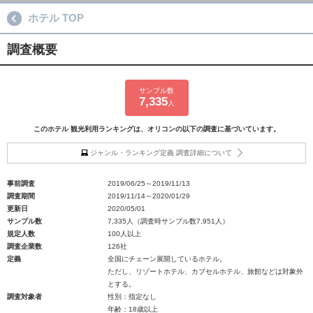
ホテル TOP
調査概要
サンプル数
7,335
人
このホテル 観光利用ランキングは、オリコンの以下の調査に基づいています。
ジャンル・ランキング定義 調査詳細について
事前調査
2019/06/25～2019/11/13
調査期間
2019/11/14～2020/01/29
更新日
2020/05/01
サンプル数
7,335人（調査時サンプル数7,951人）
規定人数
100人以上
調査企業数
126社
定義
全国にチェーン展開しているホテル。
ただし、リゾートホテル、カプセルホテル、旅館などは対象外
とする。
調査対象者
性別：指定なし
年齢：18歳以上