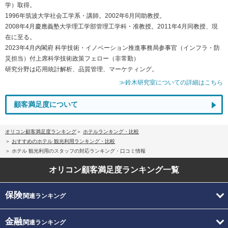
学）取得。
1996年筑波大学社会工学系・講師。2002年6月同助教授。
2008年4月慶應義塾大学理工学部管理工学科・准教授。2011年4月同教授、現
在に至る。
2023年4月内閣府 科学技術・イノベーション推進事務局参事官（インフラ・防
災担当）付上席科学技術政策フェロー（非常勤）
研究分野は応用統計解析、品質管理、マーケティング。
≫鈴木研究室についての詳細はこちら
顧客満足度について
オリコン顧客満足度ランキング
ホテルランキング・比較
おすすめのホテル 観光利用ランキング・比較
ホテル 観光利用のスタッフの対応ランキング・口コミ情報
オリコン顧客満足度
ランキング一覧
保険
関連ランキング
金融
関連ランキング