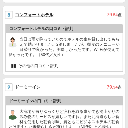
コンフォートホテル
79
.54
点
コンフォートホテルの口コミ・評判
当日は雨が降っていたのでホテルの傘を貸し出してもら
えて助かりました。2泊しましたが、朝食のメニューが
日替りで良かった。美味しかったです。Wi-Fiが使えて
良かったです。（50代／女性）
その他の口コミ・評判
ドーミーイン
79
.34
点
ドーミーインの口コミ・評判
大浴場が有りゆっくりと疲れを取る事ができ湯上がりの
飲み物のサービスが嬉しいですね。また北海道らしい食
材を使用した朝食は味、質ともにビジネスホテルの朝食
とは思えない素晴らしさが有ります。（60代以上／男性）