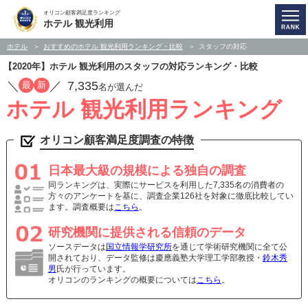
オリコン顧客満足度ランキング
ホテル 観光利用
ホテル
おすすめのホテル 観光利用ランキング・比較
スタッフの対応
【2020年】ホテル 観光利用のスタッフの対応ランキング・比較
／
／
7,335
最
新
名が選んだ
ホテル 観光利用ランキング
オリコン顧客満足度調査の特徴
日本最大級の規模による独自の調査
同ランキングは、実際にサービスを利用した7,335名の消費者の
方々のアンケートを基に、調査企業126社を対象に徹底比較してい
ます。調査概要は
こちら
。
研究機関に提供される信頼のデータ
ソースデータは
国立情報学研究所
を通じて学術研究機関に全て公
開されており、データ監修は慶應義塾大学理工学部教授・
鈴木秀
男
氏が行っています。
オリコンのランキングの概要については
こちら
。