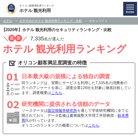
オリコン顧客満足度ランキング
ホテル 観光利用
ホテル
おすすめのホテル 観光利用ランキング・比較
セキュリティ
【2020年】ホテル 観光利用のセキュリティランキング・比較
／
／
7,335
最
新
名が選んだ
ホテル 観光利用ランキング
オリコン顧客満足度調査の特徴
日本最大級の規模による独自の調査
同ランキングは、実際にサービスを利用した7,335名の消費者の
方々のアンケートを基に、調査企業126社を対象に徹底比較してい
ます。調査概要は
こちら
。
研究機関に提供される信頼のデータ
ソースデータは
国立情報学研究所
を通じて学術研究機関に全て公
開されており、データ監修は慶應義塾大学理工学部教授・
鈴木秀
男
氏が行っています。
オリコンのランキングの概要については
こちら
。