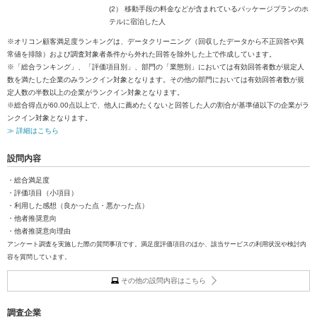
(2） 移動手段の料金などが含まれているパッケージプランのホ
テルに宿泊した人
※オリコン顧客満足度ランキングは、データクリーニング（回収したデータから不正回答や異
常値を排除）および調査対象者条件から外れた回答を除外した上で作成しています。
※「総合ランキング」、「評価項目別」、部門の「業態別」においては有効回答者数が規定人
数を満たした企業のみランクイン対象となります。その他の部門においては有効回答者数が規
定人数の半数以上の企業がランクイン対象となります。
※総合得点が60.00点以上で、他人に薦めたくないと回答した人の割合が基準値以下の企業がラ
ンクイン対象となります。
≫ 詳細はこちら
設問内容
・総合満足度
・評価項目（小項目）
・利用した感想（良かった点・悪かった点）
・他者推奨意向
・他者推奨意向理由
アンケート調査を実施した際の質問事項です。満足度評価項目のほか、該当サービスの利用状況や検討内
容を質問しています。
その他の設問内容はこちら
調査企業