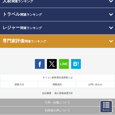
人材
関連ランキング
トラベル
関連ランキング
レジャー
関連ランキング
専門家評価
関連ランキング
オリコン顧客満足度調査とは
調査方法
掲載規約
お問い合わせ
会社概要
個人情報保護方針
引用・転載について
もくじ
利用者の声について
当サイトで公開されている情報（文字、写真、イラスト、画像データ等）及びこれらの配置・