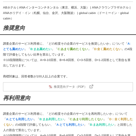
ABホテル | ANAインターコンチネンタル（東京、横浜、大阪） | ANAクラウンプラザホテル |
ANAホリデイ・イン（札幌、仙台、金沢、大阪難波） | global cabin（ドーミーイン・global
cabin）
推奨意向
調査企業のサービス利用者に、「どの程度その企業のサービスを推奨したいか」について「
A:
とても薦めたい
」「
B:まあ薦めたい
」「
C:あまり薦めたくない
」「
D:全く薦めたくない
」の4段
階で評価をしてもらい比率を算出しています。
※10段階聴取については、A=9-10回答、B=6-8回答、C=3-5回答、D=1-2回答として割合を算
出しております。
商標対象は、回答者数が100人以上の企業です。
推奨意向データ（PDF）
再利用意向
調査企業のサービス利用者に、「どの程度その企業のサービスを再利用したいか」について
「
A:とても利用したい
」「
B:まあ利用したい
」「
C:あまり利用したくない
」「
D：全く利用した
くない
」の4段階で評価してもらい、「
A:とても利用したい
」「
B:まあ利用したい
」と回答した
人の割合で算出しています。
※10段階聴取については、A=9-10回答、B=6-8回答、C=3-5回答、D=1-2回答として割合を算