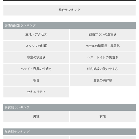
総合ランキング
評価項目別ランキング
立地・アクセス
宿泊プランの豊富さ
スタッフの対応
ホテルの清潔度・雰囲気
客室の快適さ
バス・トイレの快適さ
ベッド・寝具の快適さ
館内施設の使いやすさ
朝食
金額の納得感
セキュリティ
男女別ランキング
男性
女性
年代別ランキング