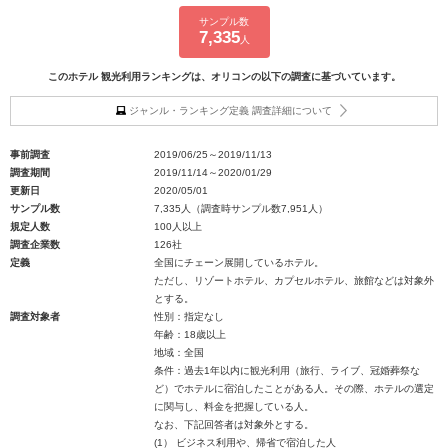
サンプル数
7,335
人
このホテル 観光利用ランキングは、オリコンの以下の調査に基づいています。
ジャンル・ランキング定義 調査詳細について
事前調査
2019/06/25～2019/11/13
調査期間
2019/11/14～2020/01/29
更新日
2020/05/01
サンプル数
7,335人（調査時サンプル数7,951人）
規定人数
100人以上
調査企業数
126社
定義
全国にチェーン展開しているホテル。
ただし、リゾートホテル、カプセルホテル、旅館などは対象外
とする。
調査対象者
性別：指定なし
年齢：18歳以上
地域：全国
条件：過去1年以内に観光利用（旅行、ライブ、冠婚葬祭な
ど）でホテルに宿泊したことがある人。その際、ホテルの選定
に関与し、料金を把握している人。
なお、下記回答者は対象外とする。
(1） ビジネス利用や、帰省で宿泊した人