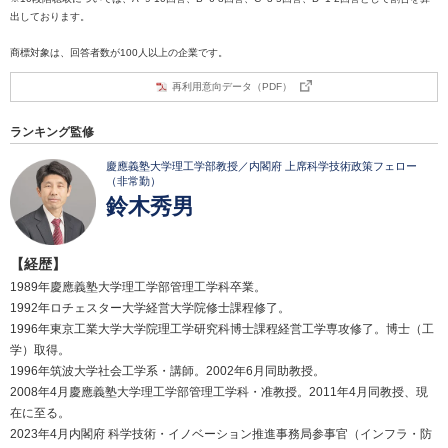
出しております。
商標対象は、回答者数が100人以上の企業です。
再利用意向データ（PDF）
ランキング監修
慶應義塾大学理工学部教授／内閣府 上席科学技術政策フェロー
（非常勤）
鈴木秀男
【経歴】
1989年慶應義塾大学理工学部管理工学科卒業。
1992年ロチェスター大学経営大学院修士課程修了。
1996年東京工業大学大学院理工学研究科博士課程経営工学専攻修了。博士（工
学）取得。
1996年筑波大学社会工学系・講師。2002年6月同助教授。
2008年4月慶應義塾大学理工学部管理工学科・准教授。2011年4月同教授、現
在に至る。
2023年4月内閣府 科学技術・イノベーション推進事務局参事官（インフラ・防