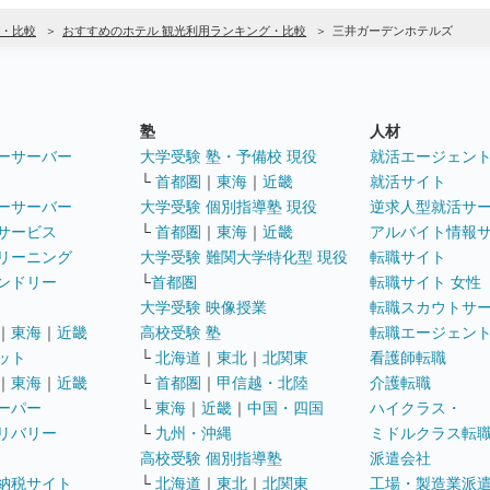
・比較
おすすめのホテル 観光利用ランキング・比較
三井ガーデンホテルズ
塾
人材
ーサーバー
大学受験 塾・予備校 現役
就活エージェン
└
首都圏
｜
東海
｜
近畿
就活サイト
ーサーバー
大学受験 個別指導塾 現役
逆求人型就活サ
サービス
└
首都圏
｜
東海
｜
近畿
アルバイト情報
リーニング
大学受験 難関大学特化型 現役
転職サイト
ンドリー
└
首都圏
転職サイト 女性
大学受験 映像授業
転職スカウトサ
｜
東海
｜
近畿
高校受験 塾
転職エージェン
ット
└
北海道
｜
東北
｜
北関東
看護師転職
｜
東海
｜
近畿
└
首都圏
｜
甲信越・北陸
介護転職
ーパー
└
東海
｜
近畿
｜
中国・四国
ハイクラス・
リバリー
└
九州・沖縄
ミドルクラス転
高校受験 個別指導塾
派遣会社
納税サイト
└
北海道
｜
東北
｜
北関東
工場・製造業派