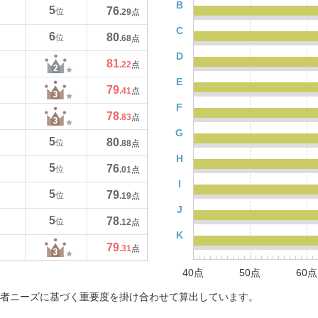
B
5
76
位
.29
点
C
6
80
位
.68
点
D
81
.22
点
E
79
.41
点
F
78
.83
点
G
5
80
位
.88
点
H
5
76
位
.01
点
I
5
79
位
.19
点
J
5
78
位
.12
点
K
79
.31
点
40点
50点
60点
者ニーズに基づく重要度を掛け合わせて算出しています。