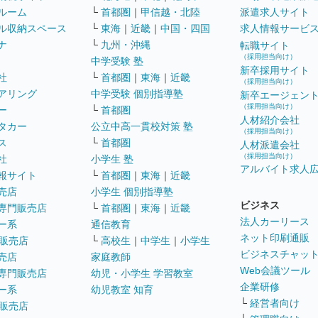
ルーム
└
首都圏
｜
甲信越・北陸
派遣求人サイト
ル収納スペース
└
東海
｜
近畿
｜
中国・四国
求人情報サービ
ナ
└
九州・沖縄
転職サイト
（採用担当向け）
中学受験 塾
新卒採用サイト
社
└
首都圏
｜
東海
｜
近畿
（採用担当向け）
アリング
中学受験 個別指導塾
新卒エージェン
（採用担当向け）
ー
└
首都圏
人材紹介会社
タカー
公立中高一貫校対策 塾
（採用担当向け）
ス
└
首都圏
人材派遣会社
（採用担当向け）
社
小学生 塾
アルバイト求人
報サイト
└
首都圏
｜
東海
｜
近畿
売店
小学生 個別指導塾
ビジネス
専門販売店
└
首都圏
｜
東海
｜
近畿
法人カーリース
ー系
通信教育
ネット印刷通販
販売店
└
高校生
｜
中学生
｜
小学生
ビジネスチャッ
売店
家庭教師
Web会議ツール
専門販売店
幼児・小学生 学習教室
企業研修
ー系
幼児教室 知育
└
経営者向け
販売店