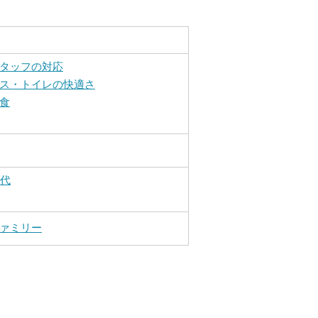
タッフの対応
ス・トイレの快適さ
食
0代
ァミリー