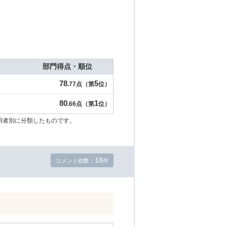
部門得点・順位
78
5
.77点（第
位）
80
1
.66点（第
位）
用者別に分類したものです。
18
コメント総数：
件