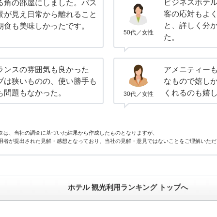
ビジネスホテ
る角の部屋にしました。バス
客の応対もよ
景が見え日常から離れること
と、詳しく分
朝食も美味しかったです。
50代／女性
た。
ランスの雰囲気も良かった
アメニティー
ブは狭いものの、使い勝手も
なもので嬉し
も問題もなかった。
くれるのも嬉
30代／女性
タは、当社の調査に基づいた結果から作成したものとなりますが、
用者が提出された見解・感想となっており、当社の見解・意見ではないことをご理解いただ
ホテル 観光利用ランキング トップへ