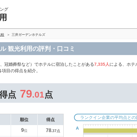
ング
用
比較
三井ガーデンホテルズ
ル 観光利用の評判・口コミ
ブ、冠婚葬祭など）でホテルに宿泊したことがある
7,335人
による、ホテ
各項目の得点を紹介。
79
得点
.01
点
ランクイン企業の平均点との
順位
得点
A
9
78
位
.37
点