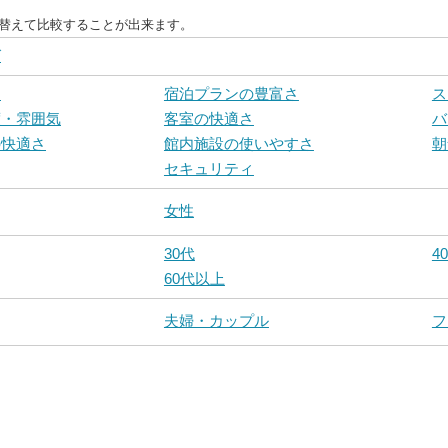
び替えて比較することが出来ます。
グ
ス
宿泊プランの豊富さ
ス
度・雰囲気
客室の快適さ
バ
の快適さ
館内施設の使いやすさ
朝
セキュリティ
女性
30代
4
60代以上
夫婦・カップル
フ