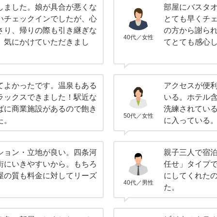
しました。娘が具合が悪くな
部屋にバスタ
いチェックインでしたが、心
とても早くチ
さり、帰りの際も引き継ぎな
の方から謝ら
40代／女性
。気にかけていただきまし
てとても感心
てよかったです。温泉もある
アクセスが便
ラックスできました！駅近な
いる。ホテル
ばに商業施設があるので飽き
洗練されてい
50代／女性
た。
に入っている
ション・立地が良い。四条河
親子三人で宿
街にいきやすいから。もちろ
任せ」タイプ
屋の質も料金に対してリーズ
にしてくれた
40代／男性
た。