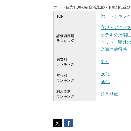
ホテル 観光利用の顧客満足度を項目別に並
総合ランキン
TOP
立地・アクセ
ホテルの清潔
評価項目別
ランキング
ベッド・寝具
金額の納得感
男女別
男性
ランキング
20代
年代別
ランキング
50代
利用者別
ひとり旅
ランキング