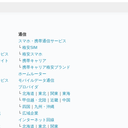
通信
ト
スマホ・携帯通信サービス
└
格安SIM
ービス
└
格安スマホ
サイト
└
携帯キャリア
└
携帯キャリア格安ブランド
ホームルーター
ービス
モバイルデータ通信
ト
プロバイダ
└
北海道
｜
東北
｜
関東
｜
東海
└
甲信越・北陸
｜
近畿
｜
中国
└
四国
｜
九州・沖縄
職
└
広域企業
インターネット回線
遣
└
北海道
｜
東北
｜
関東