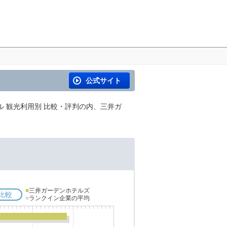
公式サイト
ル 観光利用別 比較・評判の内、三井ガ
■
三井ガーデンホテルズ
比較
■
ランクイン企業の平均