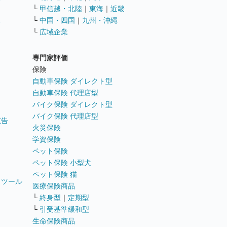
└
甲信越・北陸
｜
東海
｜
近畿
ス
└
中国・四国
｜
九州・沖縄
└
広域企業
専門家評価
ト
保険
自動車保険 ダイレクト型
自動車保険 代理店型
バイク保険 ダイレクト型
バイク保険 代理店型
広告
火災保険
学資保険
ペット保険
ペット保険 小型犬
ペット保険 猫
トツール
医療保険商品
└
終身型
｜
定期型
└
引受基準緩和型
生命保険商品