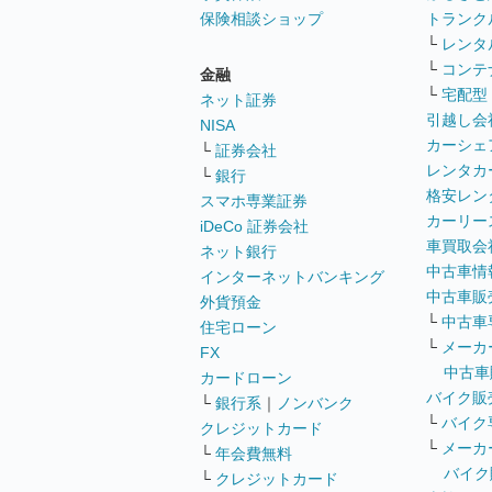
保険相談ショップ
トランク
└
レンタ
└
コンテ
金融
└
宅配型
ネット証券
引越し会
NISA
カーシェ
└
証券会社
レンタカ
└
銀行
格安レン
スマホ専業証券
カーリー
iDeCo 証券会社
車買取会
ネット銀行
中古車情
インターネットバンキング
中古車販
外貨預金
└
中古車
住宅ローン
└
メーカ
FX
中古車
カードローン
バイク販
└
銀行系
｜
ノンバンク
└
バイク
クレジットカード
└
メーカ
└
年会費無料
バイク
└
クレジットカード