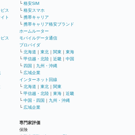
└
格安SIM
ービス
└
格安スマホ
サイト
└
携帯キャリア
└
携帯キャリア格安ブランド
ホームルーター
ービス
モバイルデータ通信
ト
プロバイダ
└
北海道
｜
東北
｜
関東
｜
東海
└
甲信越・北陸
｜
近畿
｜
中国
└
四国
｜
九州・沖縄
職
└
広域企業
インターネット回線
遣
└
北海道
｜
東北
｜
関東
└
甲信越・北陸
｜
東海
｜
近畿
ス
└
中国・四国
｜
九州・沖縄
└
広域企業
専門家評価
ト
保険