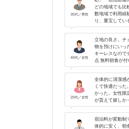
どの地域でも比
数地域で利用経
30代／男性
り、重宝してい
立地の良さ。チ
物を預けにいっ
キーレスなので
40代／女性
点 無料朝食が
全体的に清潔感
くて快適だった
かった。女性限
20代／女性
が貰えて嬉しか
宿泊料が変動制
体的に安く、朝