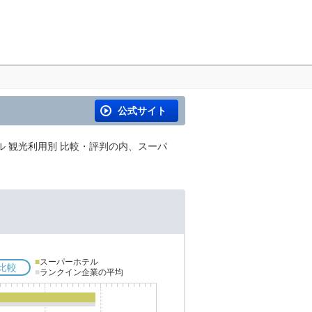
公式サイト
ル 観光利用別 比較・評判の内、スーパ
■
スーパーホテル
比較
■
ランクイン企業の平均