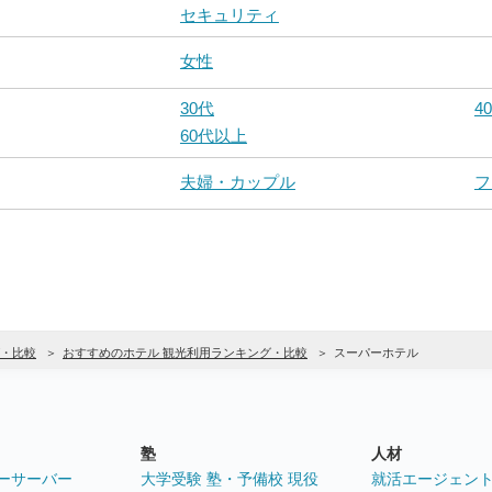
セキュリティ
女性
30代
4
60代以上
夫婦・カップル
フ
・比較
おすすめのホテル 観光利用ランキング・比較
スーパーホテル
塾
人材
ーサーバー
大学受験 塾・予備校 現役
就活エージェン