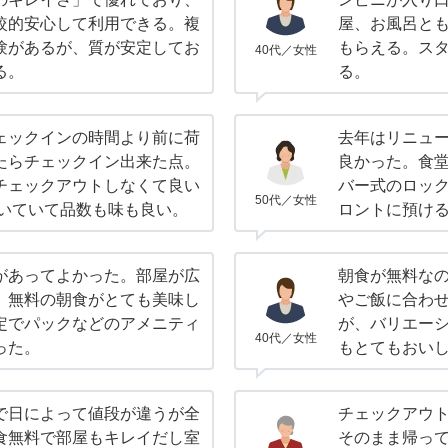
較的安心して利用できる。複
屋、お風呂と
験があるが、質が安定してお
もらえる。ス
40代／女性
る。
る。
ェックインの時間より前に荷
去年はリニュ
たらチェックイン出来た点。
良かった。食
チェックアウトしなくて良い
バー式のロッ
50代／女性
付いていて品数も味も良い。
ロントに預け
があってよかった。部屋が広
朝食が無料な
。無料の朝食がとても美味し
やご飯に合わ
定でパックなどのアメニティ
が、バリエー
40代／女性
った。
もとてもおい
で日によって値段が違うが全
チェックアウ
食無料で部屋もキレイだし室
そのまま帰っ