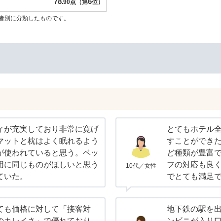
78
6
.90点（第
位）
者別に分類したものです。
ィが充実しており非常に寛げ
とてもホテル
マットと枕はよく眠れるよう
すことができ
が使われていると思う。ベッ
ど種類が豊富
用に同じものがほしいと思う
フの対応も良
10代／女性
ていた。
でとても満足
ても価格に対して「接客対
地下鉄の駅を
のキレイさ」で優れており、
ンビニが入り