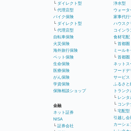
└
ダイレクト型
浄水型
└
代理店型
ウォータ
バイク保険
家事代行
└
ダイレクト型
ハウスク
└
代理店型
コインラ
自転車保険
食材宅配
火災保険
└
首都圏
海外旅行保険
ミールキ
ペット保険
└
首都圏
生命保険
ネットス
医療保険
フードデ
がん保険
サービス
学資保険
ふるさと
保険相談ショップ
トランク
└
レンタ
└
コンテ
金融
└
宅配型
ネット証券
引越し会
NISA
カーシェ
└
証券会社