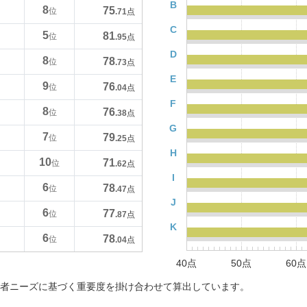
B
8
75
位
.71
点
C
5
81
位
.95
点
D
8
78
位
.73
点
E
9
76
位
.04
点
F
8
76
位
.38
点
G
7
79
位
.25
点
H
10
71
位
.62
点
I
6
78
位
.47
点
J
6
77
位
.87
点
K
6
78
位
.04
点
40点
50点
60点
者ニーズに基づく重要度を掛け合わせて算出しています。