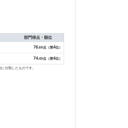
部門得点・順位
76
4
.69点（第
位）
74
4
.49点（第
位）
別に分類したものです。