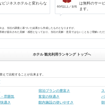
なビジネスホテルと変わらな
は無料のサー
60代以上／女性
。
ます。
タは、当社の調査に基づいた結果から作成したものとなりますが、
用者が提出された見解・感想となっており、当社の見解・意見ではないことをご理解いただ
ホテル 観光利用ランキング トップへ
び替えて比較することが出来ます。
グ
ス
宿泊プランの豊富さ
ス
度・雰囲気
客室の快適さ
バ
の快適さ
館内施設の使いやすさ
朝