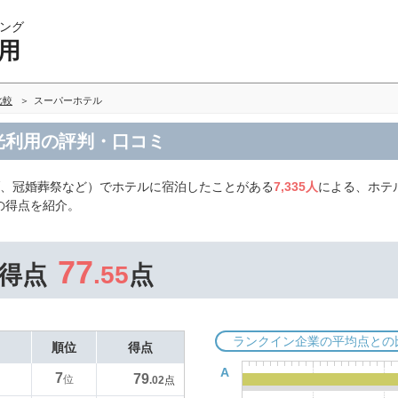
ング
用
比較
スーパーホテル
光利用の評判・口コミ
ブ、冠婚葬祭など）でホテルに宿泊したことがある
7,335人
による、ホテ
の得点を紹介。
77
得点
.55
点
ランクイン企業の平均点との
順位
得点
A
7
79
位
.02
点