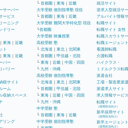
└
首都圏
｜
東海
｜
近畿
就活サイト
ーサーバー
大学受験 個別指導塾 現役
逆求人型就活サ
サービス
└
首都圏
｜
東海
｜
近畿
アルバイト情報
リーニング
大学受験 難関大学特化型 現役
転職サイト
ンドリー
└
首都圏
転職サイト 女性
大学受験 映像授業
転職スカウトサ
｜
東海
｜
近畿
高校受験 塾
転職エージェン
ット
└
北海道
｜
東北
｜
北関東
看護師転職
｜
東海
｜
近畿
└
首都圏
｜
甲信越・北陸
介護転職
ーパー
└
東海
｜
近畿
｜
中国・四国
ハイクラス・
リバリー
└
九州・沖縄
ミドルクラス転
高校受験 個別指導塾
派遣会社
納税サイト
└
北海道
｜
東北
｜
北関東
工場・製造業派
ルーム
└
首都圏
｜
甲信越・北陸
派遣求人サイト
ル収納スペース
└
東海
｜
近畿
｜
中国・四国
求人情報サービ
ナ
└
九州・沖縄
転職サイト
（採用担当向け）
中学受験 塾
新卒採用サイト
社
└
首都圏
｜
東海
｜
近畿
（採用担当向け）
アリング
中学受験 個別指導塾
新卒エージェン
（採用担当向け）