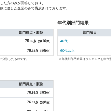
した方のみが回答しており、
数に達した企業のみで構成されております。
年代別部門結果
部門得点・順位
部門項目
75
10
40代
.66点（第
位）
79
5
60代以上
.78点（第
位）
に分類したものです。
※年代別部門結果はランキングを年代
部門得点・順位
76
3
.85点（第
位）
76
8
.31点（第
位）