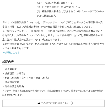
なお、下記回答者は対象外とする。
(1） ビジネス利用や、帰省で宿泊した人
(2） 移動手段の料金などが含まれているパッケージプランのホ
テルに宿泊した人
※オリコン顧客満足度ランキングは、データクリーニング（回収したデータから不正回答や異
常値を排除）および調査対象者条件から外れた回答を除外した上で作成しています。
※「総合ランキング」、「評価項目別」、部門の「業態別」においては有効回答者数が規定人
数を満たした企業のみランクイン対象となります。その他の部門においては有効回答者数が規
定人数の半数以上の企業がランクイン対象となります。
※総合得点が60.00点以上で、他人に薦めたくないと回答した人の割合が基準値以下の企業がラ
ンクイン対象となります。
≫ 詳細はこちら
設問内容
・総合満足度
・評価項目（小項目）
・利用した感想（良かった点・悪かった点）
・他者推奨意向
・他者推奨意向理由
アンケート調査を実施した際の質問事項です。満足度評価項目のほか、該当サービスの利用状況や検討内
容を質問しています。
その他の設問内容はこちら