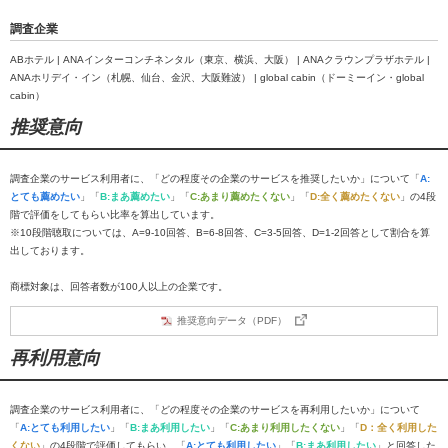
調査企業
ABホテル | ANAインターコンチネンタル（東京、横浜、大阪） | ANAクラウンプラザホテル |
ANAホリデイ・イン（札幌、仙台、金沢、大阪難波） | global cabin（ドーミーイン・global
cabin）
推奨意向
調査企業のサービス利用者に、「どの程度その企業のサービスを推奨したいか」について「
A:
とても薦めたい
」「
B:まあ薦めたい
」「
C:あまり薦めたくない
」「
D:全く薦めたくない
」の4段
階で評価をしてもらい比率を算出しています。
※10段階聴取については、A=9-10回答、B=6-8回答、C=3-5回答、D=1-2回答として割合を算
出しております。
商標対象は、回答者数が100人以上の企業です。
推奨意向データ（PDF）
再利用意向
調査企業のサービス利用者に、「どの程度その企業のサービスを再利用したいか」について
「
A:とても利用したい
」「
B:まあ利用したい
」「
C:あまり利用したくない
」「
D：全く利用した
くない
」の4段階で評価してもらい、「
A:とても利用したい
」「
B:まあ利用したい
」と回答した