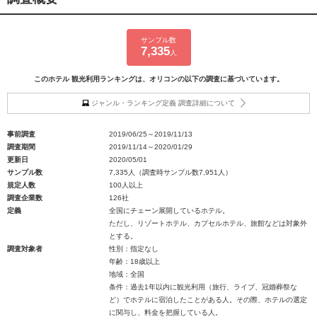
サンプル数
7,335
人
このホテル 観光利用ランキングは、オリコンの以下の調査に基づいています。
ジャンル・ランキング定義 調査詳細について
事前調査
2019/06/25～2019/11/13
調査期間
2019/11/14～2020/01/29
更新日
2020/05/01
サンプル数
7,335人（調査時サンプル数7,951人）
規定人数
100人以上
調査企業数
126社
定義
全国にチェーン展開しているホテル。
ただし、リゾートホテル、カプセルホテル、旅館などは対象外
とする。
調査対象者
性別：指定なし
年齢：18歳以上
地域：全国
条件：過去1年以内に観光利用（旅行、ライブ、冠婚葬祭な
ど）でホテルに宿泊したことがある人。その際、ホテルの選定
に関与し、料金を把握している人。