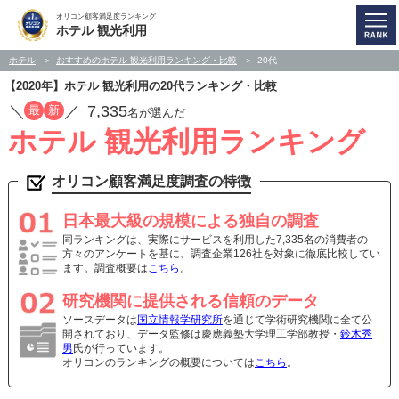
オリコン顧客満足度ランキング
ホテル 観光利用
ホテル
おすすめのホテル 観光利用ランキング・比較
20代
【2020年】ホテル 観光利用の20代ランキング・比較
／
／
7,335
最
新
名が選んだ
ホテル 観光利用ランキング
オリコン顧客満足度調査の特徴
日本最大級の規模による独自の調査
同ランキングは、実際にサービスを利用した7,335名の消費者の
方々のアンケートを基に、調査企業126社を対象に徹底比較してい
ます。調査概要は
こちら
。
研究機関に提供される信頼のデータ
ソースデータは
国立情報学研究所
を通じて学術研究機関に全て公
開されており、データ監修は慶應義塾大学理工学部教授・
鈴木秀
男
氏が行っています。
オリコンのランキングの概要については
こちら
。