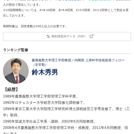
人の割合で算出しています。
※10段階聴取については、A=9-10回答、B=6-8回答、C=3-5回答、D=1-2回答として割合を算
出しております。
商標対象は、回答者数が100人以上の企業です。
再利用意向データ（PDF）
ランキング監修
慶應義塾大学理工学部教授／内閣府 上席科学技術政策フェロー
（非常勤）
鈴木秀男
【経歴】
1989年慶應義塾大学理工学部管理工学科卒業。
1992年ロチェスター大学経営大学院修士課程修了。
1996年東京工業大学大学院理工学研究科博士課程経営工学専攻修了。博士（工
学）取得。
1996年筑波大学社会工学系・講師。2002年6月同助教授。
2008年4月慶應義塾大学理工学部管理工学科・准教授。2011年4月同教授、現
在に至る。