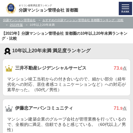
オリコン顧客満足度ランキング
分譲マンション管理会社 首都圏
分譲マンション管理会社
おすすめの分譲マンション管理会社 首都圏ランキング・比較
2023年版
10年以上20年未満
【2023年】分譲マンション管理会社 首都圏の10年以上20年未満ランキン
グ・比較
10年以上20年未満 満足度ランキング
三井不動産レジデンシャルサービス
73
.6
点
マンション竣工当初からの付き合いなので、細かい部分（経年
劣化への対応、居住者感コミュニケーションなど）への対応が
素早かった。（50代／男性）
伊藤忠アーバンコミュニティ
71
.9
点
マンション建築企業のグループ会社が管理業務を行っているの
で、全般的に満足、信頼できると感じている。（60代以上／男
性）