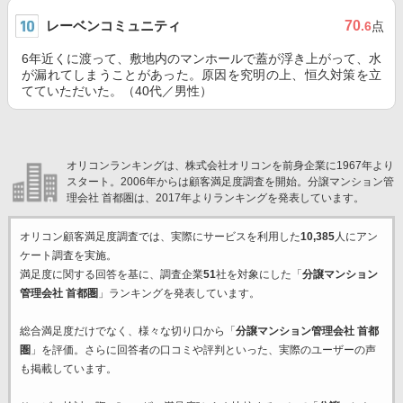
レーベンコミュニティ
70
.6
点
6年近くに渡って、敷地内のマンホールで蓋が浮き上がって、水
が漏れてしまうことがあった。原因を究明の上、恒久対策を立
てていただいた。（40代／男性）
オリコンランキングは、株式会社オリコンを前身企業に1967年より
スタート。2006年からは顧客満足度調査を開始。分譲マンション管
理会社 首都圏は、2017年よりランキングを発表しています。
オリコン顧客満足度調査では、実際にサービスを利用した
10,385
人にアン
ケート調査を実施。
満足度に関する回答を基に、調査企業
51
社を対象にした「
分譲マンション
管理会社 首都圏
」ランキングを発表しています。
総合満足度だけでなく、様々な切り口から「
分譲マンション管理会社 首都
圏
」を評価。さらに回答者の口コミや評判といった、実際のユーザーの声
も掲載しています。