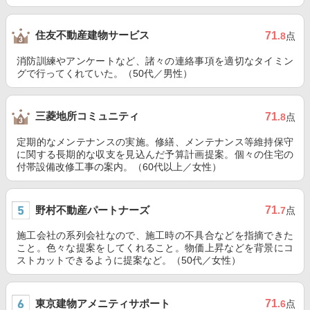
住友不動産建物サービス
71
.8
点
消防訓練やアンケートなど、諸々の連絡事項を適切なタイミン
グで行ってくれていた。（50代／男性）
三菱地所コミュニティ
71
.8
点
定期的なメンテナンスの実施。修繕、メンテナンス等維持保守
に関する長期的な収支を見込んだ予算計画提案。個々の住宅の
付帯設備改修工事の案内。（60代以上／女性）
野村不動産パートナーズ
71
.7
点
施工会社の系列会社なので、施工時の不具合などを指摘できた
こと。色々な提案をしてくれること。物価上昇などを背景にコ
ストカットできるように提案など。（50代／女性）
東京建物アメニティサポート
71
.6
点