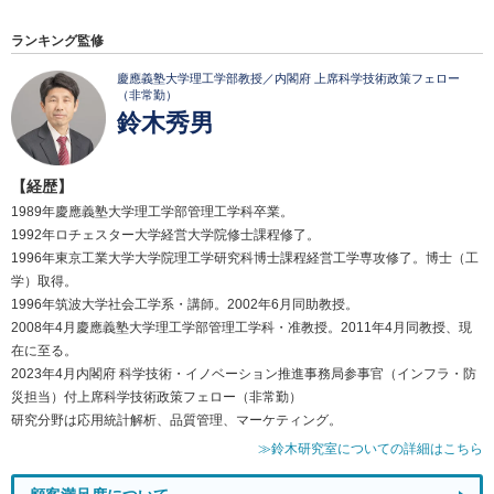
ランキング監修
慶應義塾大学理工学部教授／内閣府 上席科学技術政策フェロー
（非常勤）
鈴木秀男
【経歴】
1989年慶應義塾大学理工学部管理工学科卒業。
1992年ロチェスター大学経営大学院修士課程修了。
1996年東京工業大学大学院理工学研究科博士課程経営工学専攻修了。博士（工
学）取得。
1996年筑波大学社会工学系・講師。2002年6月同助教授。
2008年4月慶應義塾大学理工学部管理工学科・准教授。2011年4月同教授、現
在に至る。
2023年4月内閣府 科学技術・イノベーション推進事務局参事官（インフラ・防
災担当）付上席科学技術政策フェロー（非常勤）
研究分野は応用統計解析、品質管理、マーケティング。
≫鈴木研究室についての詳細はこちら