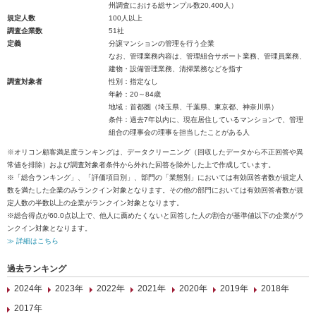
州調査における総サンプル数20,400人）
規定人数
100人以上
調査企業数
51社
定義
分譲マンションの管理を行う企業
なお、管理業務内容は、管理組合サポート業務、管理員業務、
建物・設備管理業務、清掃業務などを指す
調査対象者
性別：指定なし
年齢：20～84歳
地域：首都圏（埼玉県、千葉県、東京都、神奈川県）
条件：過去7年以内に、現在居住しているマンションで、管理
組合の理事会の理事を担当したことがある人
※オリコン顧客満足度ランキングは、データクリーニング（回収したデータから不正回答や異
常値を排除）および調査対象者条件から外れた回答を除外した上で作成しています。
※「総合ランキング」、「評価項目別」、部門の「業態別」においては有効回答者数が規定人
数を満たした企業のみランクイン対象となります。その他の部門においては有効回答者数が規
定人数の半数以上の企業がランクイン対象となります。
※総合得点が60.0点以上で、他人に薦めたくないと回答した人の割合が基準値以下の企業がラ
ンクイン対象となります。
≫ 詳細はこちら
過去ランキング
2024年
2023年
2022年
2021年
2020年
2019年
2018年
2017年