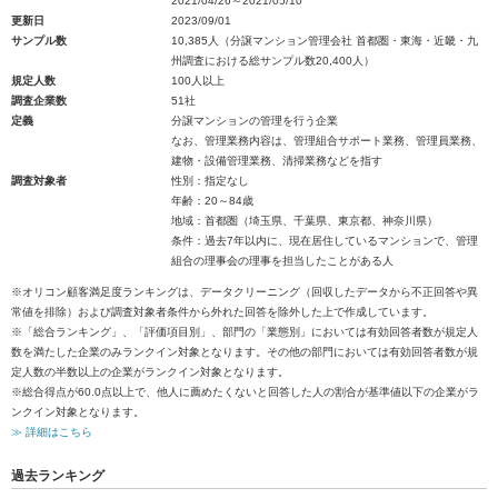
2021/04/26～2021/05/10
更新日
2023/09/01
サンプル数
10,385人（分譲マンション管理会社 首都圏・東海・近畿・九
州調査における総サンプル数20,400人）
規定人数
100人以上
調査企業数
51社
定義
分譲マンションの管理を行う企業
なお、管理業務内容は、管理組合サポート業務、管理員業務、
建物・設備管理業務、清掃業務などを指す
調査対象者
性別：指定なし
年齢：20～84歳
地域：首都圏（埼玉県、千葉県、東京都、神奈川県）
条件：過去7年以内に、現在居住しているマンションで、管理
組合の理事会の理事を担当したことがある人
※オリコン顧客満足度ランキングは、データクリーニング（回収したデータから不正回答や異
常値を排除）および調査対象者条件から外れた回答を除外した上で作成しています。
※「総合ランキング」、「評価項目別」、部門の「業態別」においては有効回答者数が規定人
数を満たした企業のみランクイン対象となります。その他の部門においては有効回答者数が規
定人数の半数以上の企業がランクイン対象となります。
※総合得点が60.0点以上で、他人に薦めたくないと回答した人の割合が基準値以下の企業がラ
ンクイン対象となります。
≫ 詳細はこちら
過去ランキング