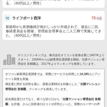
る。（60代以上／男性）
ライフポート西洋
70
.0
点
新築時から長期修繕計画がしっかり作成されて、過去に二回、
修繕委員会を開催、管理組合理事会と二人三脚で実施してき
た。（60代以上／男性）
オリコンランキングは、株式会社オリコンを前身企業に1967年より
スタート。2006年からは顧客満足度調査を開始。分譲マンション管
理会社 首都圏は、2017年よりランキングを発表しています。
オリコン顧客満足度調査では、実際にサービスを利用した
10,385
人にアン
ケート調査を実施。
満足度に関する回答を基に、調査企業
51
社を対象にした「
分譲マンション
管理会社 首都圏
」ランキングを発表しています。
総合満足度だけでなく、様々な切り口から「
分譲マンション管理会社 首都
圏
」を評価。さらに回答者の口コミや評判といった、実際のユーザーの声