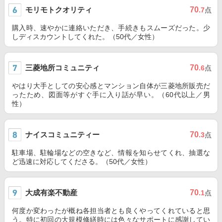
モリモトクオリティ
70
.7
点
購入時、速やかに連絡いただき、手続きもスムーズだった。少
しディスカウントしてくれた。（50代／女性）
三菱地所コミュニティ
70
.6
点
やはり大手としての安心感とマンション自体が三菱地所販売だ
ったため、図面等がすぐ手に入り話が早い。（60代以上／男
性）
ナイスコミュニティー
70
.3
点
駐車場、駐輪場などの空きなど、情報を知らせてくれ、抽選な
ど迅速に対応してくださる。（50代／女性）
大成有楽不動産
70
.1
点
何度か変わったが概ね各担当者とも良くやってくれていると思
う。特に初回の大規模修繕時には色々なサポートに感謝してい