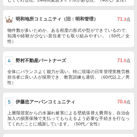
してくれる点。24時間緊急ダイヤルがある点。（40代／女性）
明和地所コミュニティ（旧：明和管理）
71
.3
点
物件数が多いためか、ある程度の形式や型ができているので、
知識や経験が少ない居住者でも取り組みやすい。（50代／女
性）
野村不動産パートナーズ
71
.0
点
全体にバランスよく能力が高い。特に現場の日常管理実務労務
担当者に良い人が採用でき、教育訓練も適切。（60代以上／男
性）
伊藤忠アーバンコミュニティ
70
.8
点
上層階居室からの水漏れ被害による壁紙張替え費用を、自治会
加入の損害保険で支払ってもらえるよう必要な手続きを行なっ
てくれたことに感謝しています。（50代／女性）