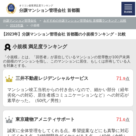
オリコン顧客満足度ランキング
分譲マンション管理会社 首都圏
分譲マンション管理会社
おすすめの分譲マンション管理会社 首都圏ランキング・比較
2023年版
小規模
【2023年】分譲マンション管理会社 首都圏の小規模ランキング・比較
小規模 満足度ランキング
「小規模」とは、「回答者」が居住しているマンションの世帯数が100戸未満
の規模のマンションを指し、このマンションに居住、もしくは所有している人
を対象とする。
三井不動産レジデンシャルサービス
71
.9
点
マンション竣工当初からの付き合いなので、細かい部分（経年
劣化への対応、居住者感コミュニケーションなど）への対応が
素早かった。（50代／男性）
東京建物アメニティサポート
71
.6
点
誠実に全体管理をしてくれる点。希望提案などにも真摯に対応