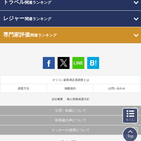
トラベル
関連ランキング
レジャー
関連ランキング
専門家評価
関連ランキング
オリコン顧客満足度調査とは
調査方法
掲載規約
お問い合わせ
会社概要
個人情報保護方針
引用・転載について
もくじ
利用者の声について
当サイトで公開されている情報（文字、写真、イラスト、画像データ等）及びこれらの配置・
編集および構造などについての著作権は株式会社oricon MEに帰属しております。
クッキーの使用について
当サイトに掲載している内容はすべてサービスの利用者が提出された見解・感想です。
これらの情報を権利者の許可なく無断転載・複製などの二次利用を行うことは固く禁じており
Top
弊社が内容について正確性を含め一切保証するものではありません。
ます。
このサイトでは Cookie を使用して、ユーザーに合わせたコンテンツや広告の表示、ソーシャル