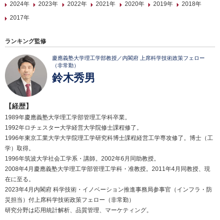
2024年
2023年
2022年
2021年
2020年
2019年
2018年
2017年
ランキング監修
慶應義塾大学理工学部教授／内閣府 上席科学技術政策フェロー
（非常勤）
鈴木秀男
【経歴】
1989年慶應義塾大学理工学部管理工学科卒業。
1992年ロチェスター大学経営大学院修士課程修了。
1996年東京工業大学大学院理工学研究科博士課程経営工学専攻修了。博士（工
学）取得。
1996年筑波大学社会工学系・講師。2002年6月同助教授。
2008年4月慶應義塾大学理工学部管理工学科・准教授。2011年4月同教授、現
在に至る。
2023年4月内閣府 科学技術・イノベーション推進事務局参事官（インフラ・防
災担当）付上席科学技術政策フェロー（非常勤）
研究分野は応用統計解析、品質管理、マーケティング。