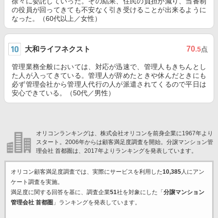
徐々に委託していった。その結果、住民の負担が減り、当番制
の役員が回ってきても不安なく引き受けることが出来るように
なった。（60代以上／女性）
大和ライフネクスト
70
.5
点
管理業務全般においては、対応が迅速で、管理人もきちんとし
た人が入ってきている。管理人が辞めたときや休んだときにも
必ず管理会社から管理人代行の人が派遣されてくるので平日は
安心できている。（50代／男性）
オリコンランキングは、株式会社オリコンを前身企業に1967年より
スタート。2006年からは顧客満足度調査を開始。分譲マンション管
理会社 首都圏は、2017年よりランキングを発表しています。
オリコン顧客満足度調査では、実際にサービスを利用した
10,385
人にアン
ケート調査を実施。
満足度に関する回答を基に、調査企業
51
社を対象にした「
分譲マンション
管理会社 首都圏
」ランキングを発表しています。