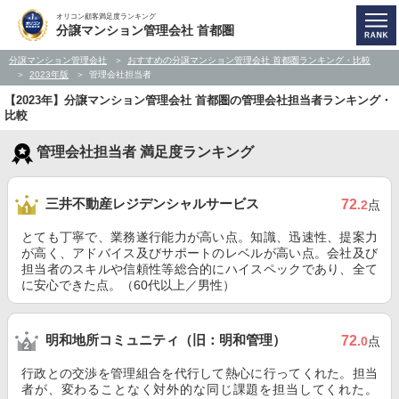
オリコン顧客満足度ランキング
分譲マンション管理会社 首都圏
分譲マンション管理会社
おすすめの分譲マンション管理会社 首都圏ランキング・比較
2023年版
管理会社担当者
【2023年】分譲マンション管理会社 首都圏の管理会社担当者ランキング・
比較
管理会社担当者 満足度ランキング
三井不動産レジデンシャルサービス
72
.2
点
とても丁寧で、業務遂行能力が高い点。知識、迅速性、提案力
が高く、アドバイス及びサポートのレベルが高い点。会社及び
担当者のスキルや信頼性等総合的にハイスペックであり、全て
に安心できた点。（60代以上／男性）
明和地所コミュニティ（旧：明和管理）
72
.0
点
行政との交渉を管理組合を代行して熱心に行ってくれた。担当
者が、変わることなく対外的な同じ課題を担当してくれた。