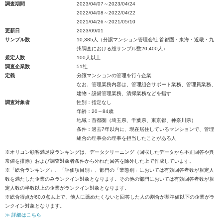
調査期間
2023/04/07～2023/04/24
2022/04/08～2022/04/22
2021/04/26～2021/05/10
更新日
2023/09/01
サンプル数
10,385人（分譲マンション管理会社 首都圏・東海・近畿・九
州調査における総サンプル数20,400人）
規定人数
100人以上
調査企業数
51社
定義
分譲マンションの管理を行う企業
なお、管理業務内容は、管理組合サポート業務、管理員業務、
建物・設備管理業務、清掃業務などを指す
調査対象者
性別：指定なし
年齢：20～84歳
地域：首都圏（埼玉県、千葉県、東京都、神奈川県）
条件：過去7年以内に、現在居住しているマンションで、管理
組合の理事会の理事を担当したことがある人
※オリコン顧客満足度ランキングは、データクリーニング（回収したデータから不正回答や異
常値を排除）および調査対象者条件から外れた回答を除外した上で作成しています。
※「総合ランキング」、「評価項目別」、部門の「業態別」においては有効回答者数が規定人
数を満たした企業のみランクイン対象となります。その他の部門においては有効回答者数が規
定人数の半数以上の企業がランクイン対象となります。
※総合得点が60.0点以上で、他人に薦めたくないと回答した人の割合が基準値以下の企業がラ
ンクイン対象となります。
≫ 詳細はこちら