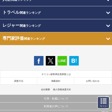
トラベル
関連ランキング
レジャー
関連ランキング
専門家評価
関連ランキング
オリコン顧客満足度調査とは
調査方法
掲載規約
お問い合わせ
会社概要
個人情報保護方針
引用・転載について
もくじ
利用者の声について
当サイトで公開されている情報（文字、写真、イラスト、画像データ等）及びこれらの配置・
編集および構造などについての著作権は株式会社oricon MEに帰属しております。