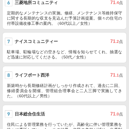
三菱地所コミュニティ
71
.4
点
定期的なメンテナンスの実施。修繕、メンテナンス等維持保守
に関する長期的な収支を見込んだ予算計画提案。個々の住宅の
付帯設備改修工事の案内。（60代以上／女性）
ナイスコミュニティー
71
.2
点
駐車場、駐輪場などの空きなど、情報を知らせてくれ、抽選な
ど迅速に対応してくださる。（50代／女性）
ライフポート西洋
71
.1
点
新築時から長期修繕計画がしっかり作成されて、過去に二回、
修繕委員会を開催、管理組合理事会と二人三脚で実施してき
た。（60代以上／男性）
日本総合住生活
71
.0
点
住民による管理業務を行っていたが、高齢化に伴い管理業務を