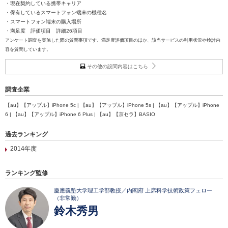
・現在契約している携帯キャリア
・保有しているスマートフォン端末の機種名
・スマートフォン端末の購入場所
・満足度 評価項目 詳細26項目
アンケート調査を実施した際の質問事項です。満足度評価項目のほか、該当サービスの利用状況や検討内
容を質問しています。
その他の設問内容はこちら
調査企業
【au】【アップル】iPhone 5c | 【au】【アップル】iPhone 5s | 【au】【アップル】iPhone
6 | 【au】【アップル】iPhone 6 Plus | 【au】【京セラ】BASIO
過去ランキング
2014年度
ランキング監修
慶應義塾大学理工学部教授／内閣府 上席科学技術政策フェロー
（非常勤）
鈴木秀男