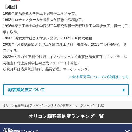
【経歴】
1989年慶應義塾大学理工学部管理工学科卒業。
1992年ロチェスター大学経営大学院修士課程修了。
1996年東京工業大学大学院理工学研究科博士課程経営工学専攻修了。博士（工
学）取得。
1996年筑波大学社会工学系・講師。2002年6月同助教授。
2008年4月慶應義塾大学理工学部管理工学科・准教授。2011年4月同教授、現
在に至る。
2023年4月内閣府 科学技術・イノベーション推進事務局参事官（インフラ・防
災担当）付上席科学技術政策フェロー（非常勤）
研究分野は応用統計解析、品質管理、マーケティング。
≫鈴木研究室についての詳細はこちら
顧客満足度について
オリコン顧客満足度ランキング
おすすめの携帯メーカーランキング・比較
オリコン顧客満足度
ランキング一覧
保険
関連ランキング