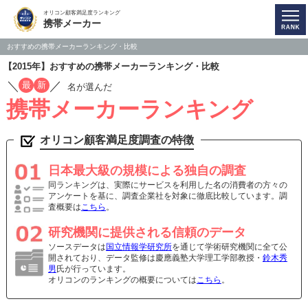
オリコン顧客満足度ランキング
携帯メーカー
おすすめの携帯メーカーランキング・比較
【2015年】おすすめの携帯メーカーランキング・比較
／
／
最
新
名が選んだ
携帯メーカーランキング
オリコン顧客満足度調査の特徴
日本最大級の規模による独自の調査
同ランキングは、実際にサービスを利用した名の消費者の方々の
アンケートを基に、調査企業社を対象に徹底比較しています。調
査概要は
こちら
。
研究機関に提供される信頼のデータ
ソースデータは
国立情報学研究所
を通じて学術研究機関に全て公
開されており、データ監修は慶應義塾大学理工学部教授・
鈴木秀
男
氏が行っています。
オリコンのランキングの概要については
こちら
。