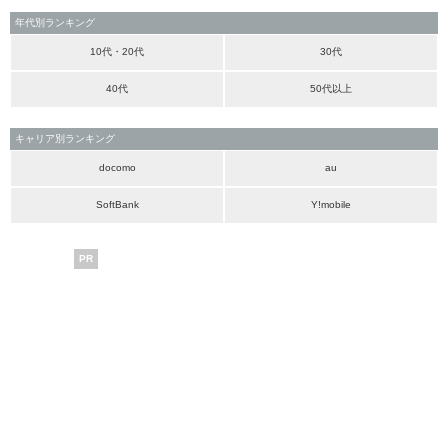
年代別ランキング
10代・20代
30代
40代
50代以上
キャリア別ランキング
docomo
au
SoftBank
Y!mobile
PR