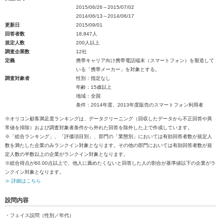
2015/06/26～2015/07/02
2014/06/13～2014/06/17
更新日
2015/09/01
回答者数
18,847人
規定人数
200人以上
調査企業数
12社
定義
携帯キャリア向け携帯電話端末（スマートフォン）を製造して
いる「携帯メーカー」を対象とする。
調査対象者
性別：指定なし
年齢：15歳以上
地域：全国
条件：2014年度、2013年度販売のスマートフォン利用者
※オリコン顧客満足度ランキングは、データクリーニング（回収したデータから不正回答や異
常値を排除）および調査対象者条件から外れた回答を除外した上で作成しています。
※「総合ランキング」、「評価項目別」、部門の「業態別」においては有効回答者数が規定人
数を満たした企業のみランクイン対象となります。その他の部門においては有効回答者数が規
定人数の半数以上の企業がランクイン対象となります。
※総合得点が60.00点以上で、他人に薦めたくないと回答した人の割合が基準値以下の企業がラ
ンクイン対象となります。
≫ 詳細はこちら
設問内容
・フェイス設問（性別／年代）