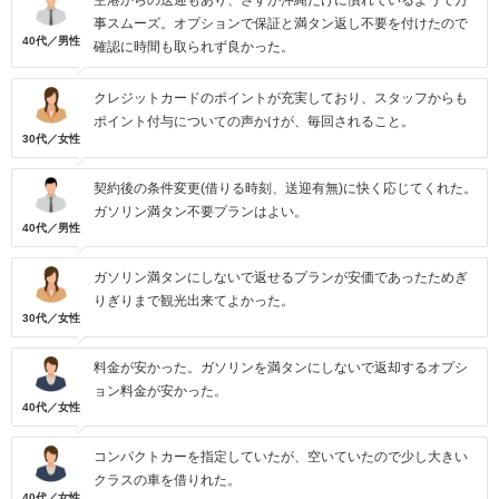
空港からの送迎もあり、さすが沖縄だけに慣れているようで万
事スムーズ。オプションで保証と満タン返し不要を付けたので
40代／男性
確認に時間も取られず良かった。
クレジットカードのポイントが充実しており、スタッフからも
ポイント付与についての声かけが、毎回されること。
30代／女性
契約後の条件変更(借りる時刻、送迎有無)に快く応じてくれた。
ガソリン満タン不要プランはよい。
40代／男性
ガソリン満タンにしないで返せるプランが安価であったためぎ
りぎりまで観光出来てよかった。
30代／女性
料金が安かった。ガソリンを満タンにしないで返却するオプシ
ョン料金が安かった。
40代／女性
コンパクトカーを指定していたが、空いていたので少し大きい
クラスの車を借りれた。
40代／女性