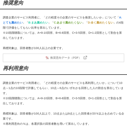
推奨意向
調査企業のサービス利用者に、「どの程度その企業のサービスを推奨したいか」について「
A:
とても薦めたい
」「
B:まあ薦めたい
」「
C:あまり薦めたくない
」「
D:全く薦めたくない
」の4段
階で評価をしてもらい比率を算出しています。
※10段階聴取については、A=9-10回答、B=6-8回答、C=3-5回答、D=1-2回答として割合を算
出しております。
商標対象は、回答者数が100人以上の企業です。
推奨意向データ（PDF）
再利用意向
調査企業のサービス利用者に、「どの程度その企業のサービスを再利用したいか」について10
点～1点の10段階で評価してもらい、10点～6点のいずれかを回答した人の割合を算出していま
す。
※10段階聴取については、A=9-10回答、B=6-8回答、C=3-5回答、D=1-2回答として割合を算
出しております。
商標対象は、回答者数が100人以上で、10点または9点とした回答者が20％以上を占めている企
業です。
※再利用意向の％は、各選択肢の回答者数を用いて算出しています。