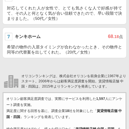
対応してくれた人が女性で、とても気さくな人で好感が持て
て、その人と何となく気が合い信頼できたので、早い段階で決
まりました。（50代／女性）
キンキホーム
68
.18
点
希望の物件の入居タイミングが合わなかったとき、その物件と
同等の代替案を出してくれた。（20代／女性）
オリコンランキングは、株式会社オリコンを前身企業に1967年より
スタート。2006年からは顧客満足度調査を開始。賃貸情報店舗 中
国・四国は、2015年よりランキングを発表しています。
オリコン顧客満足度調査では、実際にサービスを利用した
1,597
人にアンケ
ート調査を実施。
満足度に関する回答を基に、調査企業
18
社を対象にした「
賃貸情報店舗 中
国・四国
」ランキングを発表しています。