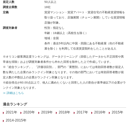
規定人数
50人以上
調査企業数
18社
定義
賃貸マンション・賃貸アパート・賃貸住宅の不動産賃貸情報を
取り扱っており、店舗展開（チェーン展開）している賃貸情報
店舗が対象。
調査対象者
性別：指定なし
年齢：18歳以上（高校生を除く）
地域：全国
条件：過去5年以内に中国・四国にある不動産屋（街の不動産
屋を除く）を利用して住居賃貸契約をしたことがある人
※オリコン顧客満足度ランキングは、データクリーニング（回収したデータから不正回答や異
常値を排除）および調査対象者条件から外れた回答を除外した上で作成しています。
※「総合ランキング」、「評価項目別」、部門の「業態別」においては有効回答者数が規定人
数を満たした企業のみランクイン対象となります。その他の部門においては有効回答者数が規
定人数の半数以上の企業がランクイン対象となります。
※総合得点が60.00点以上で、他人に薦めたくないと回答した人の割合が基準値以下の企業がラ
ンクイン対象となります。
≫ 詳細はこちら
過去ランキング
2021年
2020年
2019年
2018年
2017年
2016年
2015年
2014-2015年