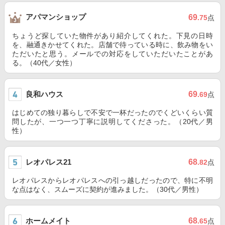
アパマンショップ
69
.75
点
ちょうど探していた物件があり紹介してくれた。下見の日時
を、融通きかせてくれた。店舗で待っている時に、飲み物をい
ただいたと思う。メールでの対応をしていただいたことがあ
る。（40代／女性）
良和ハウス
69
.69
点
はじめての独り暮らしで不安で一杯だったのでくどいくらい質
問したが、一つ一つ丁寧に説明してくださった。（20代／男
性）
レオパレス21
68
.82
点
レオパレスからレオパレスへの引っ越しだったので、特に不明
な点はなく、スムーズに契約が進みました。（30代／男性）
ホームメイト
68
.65
点