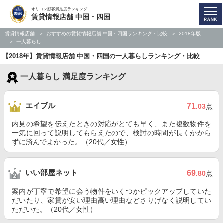
オリコン顧客満足度ランキング
賃貸情報店舗 中国・四国
賃貸情報店舗
おすすめの賃貸情報店舗 中国・四国ランキング・比較
2018年版
一人暮らし
【2018年】賃貸情報店舗 中国・四国の一人暮らしランキング・比較
一人暮らし 満足度ランキング
エイブル
71
.03
点
内見の希望を伝えたときの対応がとても早く、また複数物件を
一気に回って説明してもらえたので、検討の時間が長くかから
ずに済んでよかった。（20代／女性）
いい部屋ネット
69
.80
点
案内が丁寧で希望に会う物件をいくつかピックアップしていた
だいたり、家賃が安い理由高い理由などさりげなく説明してい
ただいた。（20代／女性）