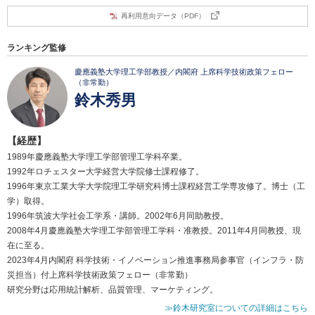
再利用意向データ（PDF）
ランキング監修
慶應義塾大学理工学部教授／内閣府 上席科学技術政策フェロー
（非常勤）
鈴木秀男
【経歴】
1989年慶應義塾大学理工学部管理工学科卒業。
1992年ロチェスター大学経営大学院修士課程修了。
1996年東京工業大学大学院理工学研究科博士課程経営工学専攻修了。博士（工
学）取得。
1996年筑波大学社会工学系・講師。2002年6月同助教授。
2008年4月慶應義塾大学理工学部管理工学科・准教授。2011年4月同教授、現
在に至る。
2023年4月内閣府 科学技術・イノベーション推進事務局参事官（インフラ・防
災担当）付上席科学技術政策フェロー（非常勤）
研究分野は応用統計解析、品質管理、マーケティング。
≫鈴木研究室についての詳細はこちら