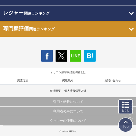
レジャー
関連ランキング
専門家評価
関連ランキング
オリコン顧客満足度調査とは
調査方法
掲載規約
お問い合わせ
会社概要
個人情報保護方針
引用・転載について
もくじ
利用者の声について
当サイトで公開されている情報（文字、写真、イラスト、画像データ等）及びこれらの配置・
編集および構造などについての著作権は株式会社oricon MEに帰属しております。
クッキーの使用について
当サイトに掲載している内容はすべてサービスの利用者が提出された見解・感想です。
これらの情報を権利者の許可なく無断転載・複製などの二次利用を行うことは固く禁じており
Top
弊社が内容について正確性を含め一切保証するものではありません。
ます。
このサイトでは Cookie を使用して、ユーザーに合わせたコンテンツや広告の表示、ソーシャル
© oricon ME inc.
弊社の見解・ 意見ではないことをご理解いただいた上でご覧ください。