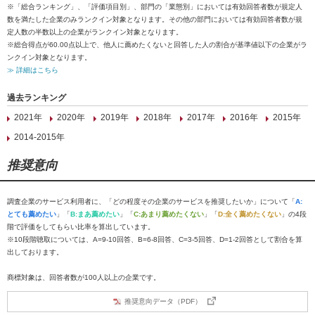
※「総合ランキング」、「評価項目別」、部門の「業態別」においては有効回答者数が規定人
数を満たした企業のみランクイン対象となります。その他の部門においては有効回答者数が規
定人数の半数以上の企業がランクイン対象となります。
※総合得点が60.00点以上で、他人に薦めたくないと回答した人の割合が基準値以下の企業がラ
ンクイン対象となります。
≫ 詳細はこちら
過去ランキング
2021年
2020年
2019年
2018年
2017年
2016年
2015年
2014-2015年
推奨意向
調査企業のサービス利用者に、「どの程度その企業のサービスを推奨したいか」について「
A:
とても薦めたい
」「
B:まあ薦めたい
」「
C:あまり薦めたくない
」「
D:全く薦めたくない
」の4段
階で評価をしてもらい比率を算出しています。
※10段階聴取については、A=9-10回答、B=6-8回答、C=3-5回答、D=1-2回答として割合を算
出しております。
商標対象は、回答者数が100人以上の企業です。
推奨意向データ（PDF）