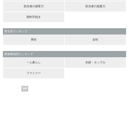
担当者の接客力
担当者の提案力
契約手続き
男女別ランキング
男性
女性
家族構成別ランキング
一人暮らし
夫婦・カップル
ファミリー
PR