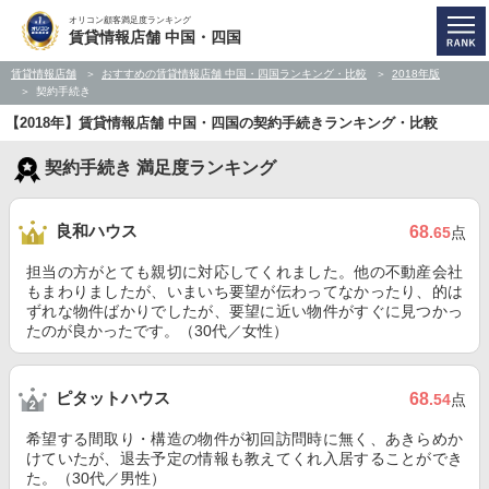
オリコン顧客満足度ランキング
賃貸情報店舗 中国・四国
賃貸情報店舗
おすすめの賃貸情報店舗 中国・四国ランキング・比較
2018年版
契約手続き
【2018年】賃貸情報店舗 中国・四国の契約手続きランキング・比較
契約手続き 満足度ランキング
良和ハウス
68
.65
点
担当の方がとても親切に対応してくれました。他の不動産会社
もまわりましたが、いまいち要望が伝わってなかったり、的は
ずれな物件ばかりでしたが、要望に近い物件がすぐに見つかっ
たのが良かったです。（30代／女性）
ピタットハウス
68
.54
点
希望する間取り・構造の物件が初回訪問時に無く、あきらめか
けていたが、退去予定の情報も教えてくれ入居することができ
た。（30代／男性）