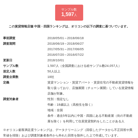
サンプル数
1,597
人
この賃貸情報店舗 中国・四国ランキングは、オリコンの以下の調査に基づいています。
事前調査
2018/05/01～2018/06/18
調査期間
2018/06/19～2018/06/27
2017/05/31～2017/06/05
2016/07/20～2016/07/22
更新日
2018/10/01
サンプル数
1,597人（全国調査における総サンプル数24,057人）
規定人数
50人以上
調査企業数
18社
定義
賃貸マンション・賃貸アパート・賃貸住宅の不動産賃貸情報を
取り扱っており、店舗展開（チェーン展開）している賃貸情報
店舗が対象。
調査対象者
性別：指定なし
年齢：18歳以上（高校生を除く）
地域：全国
条件：過去5年以内に中国・四国にある不動産屋（街の不動産
屋を除く）を利用して住居賃貸契約をしたことがある人
※オリコン顧客満足度ランキングは、データクリーニング（回収したデータから不正回答や異
常値を排除）および調査対象者条件から外れた回答を除外した上で作成しています。