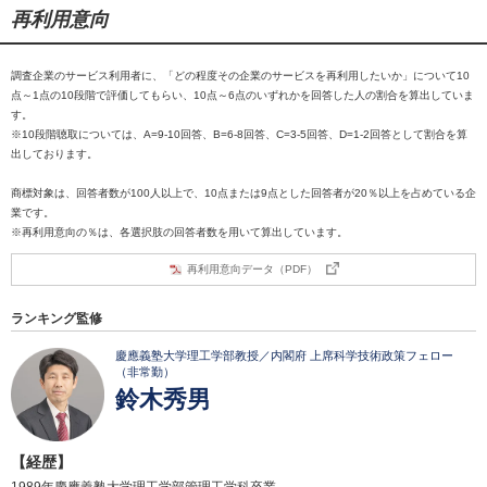
再利用意向
調査企業のサービス利用者に、「どの程度その企業のサービスを再利用したいか」について10
点～1点の10段階で評価してもらい、10点～6点のいずれかを回答した人の割合を算出していま
す。
※10段階聴取については、A=9-10回答、B=6-8回答、C=3-5回答、D=1-2回答として割合を算
出しております。
商標対象は、回答者数が100人以上で、10点または9点とした回答者が20％以上を占めている企
業です。
※再利用意向の％は、各選択肢の回答者数を用いて算出しています。
再利用意向データ（PDF）
ランキング監修
慶應義塾大学理工学部教授／内閣府 上席科学技術政策フェロー
（非常勤）
鈴木秀男
【経歴】
1989年慶應義塾大学理工学部管理工学科卒業。