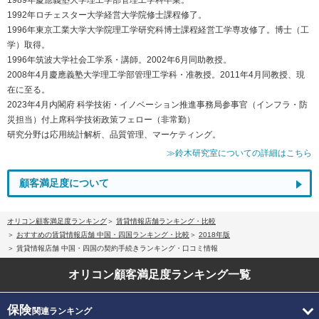
1992年ロチェスター大学経営大学院修士課程修了。
1996年東京工業大学大学院理工学研究科博士課程経営工学専攻修了。博士（工
学）取得。
1996年筑波大学社会工学系・講師。2002年6月同助教授。
2008年4月慶應義塾大学理工学部管理工学科・准教授。2011年4月同教授、現
在に至る。
2023年4月内閣府 科学技術・イノベーション推進事務局参事官（インフラ・防
災担当）付上席科学技術政策フェロー（非常勤）
研究分野は応用統計解析、品質管理、マーケティング。
≫鈴木研究室についての詳細はこちら
顧客満足度について
オリコン顧客満足度ランキング
賃貸情報店舗ランキング・比較
おすすめの賃貸情報店舗 中国・四国ランキング・比較
2018年版
賃貸情報店舗 中国・四国の契約手続きランキング・口コミ情報
オリコン顧客満足度
ランキング一覧
保険
関連ランキング