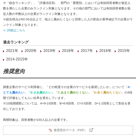
※「総合ランキング」、「評価項目別」、部門の「業態別」においては有効回答者数が規定人
数を満たした企業のみランクイン対象となります。その他の部門においては有効回答者数が規
定人数の半数以上の企業がランクイン対象となります。
※総合得点が60.00点以上で、他人に薦めたくないと回答した人の割合が基準値以下の企業がラ
ンクイン対象となります。
≫ 詳細はこちら
過去ランキング
2021年
2020年
2019年
2018年
2017年
2016年
2015年
2014-2015年
推奨意向
調査企業のサービス利用者に、「どの程度その企業のサービスを推奨したいか」について「
A:
とても薦めたい
」「
B:まあ薦めたい
」「
C:あまり薦めたくない
」「
D:全く薦めたくない
」の4段
階で評価をしてもらい比率を算出しています。
※10段階聴取については、A=9-10回答、B=6-8回答、C=3-5回答、D=1-2回答として割合を算
出しております。
商標対象は、回答者数が100人以上の企業です。
推奨意向データ（PDF）