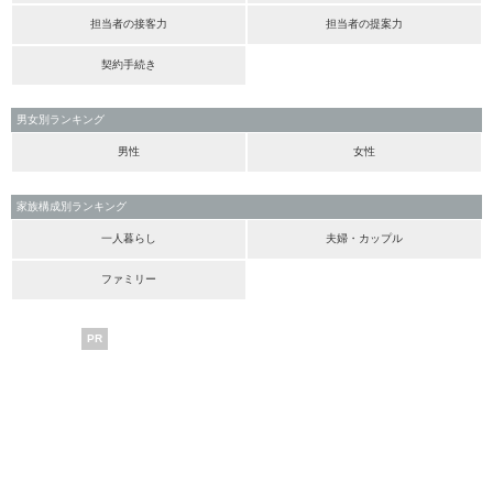
担当者の接客力
担当者の提案力
契約手続き
男女別ランキング
男性
女性
家族構成別ランキング
一人暮らし
夫婦・カップル
ファミリー
PR