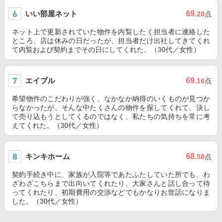
いい部屋ネット
69
.28
点
ネット上で更新されていた物件を内覧したく担当者に連絡した
ところ、店は休みの日だったが、担当者だけ出社してきてくれ
て内覧および契約までその日にしてくれた。（30代／女性）
エイブル
69
.16
点
希望物件のこだわりが強く、なかなか納得のいくものが見つか
らなかったが、そんな中たくさんの物件を探してくれて、決し
て売り込もうとしてくるのではなく、私たちの気持ちを常に考
えてくれた。（30代／女性）
キンキホーム
68
.58
点
契約手続き中に、家族が入院等であたふたしていた所でも、わ
ざわざこちらまで出向いてくれたり、大家さんと話し合って待
ってくれたり、初期費用の交渉などでもかなりお世話になりま
した。（30代／女性）