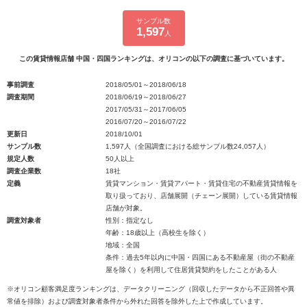
サンプル数
1,597
人
この賃貸情報店舗 中国・四国ランキングは、オリコンの以下の調査に基づいています。
事前調査
2018/05/01～2018/06/18
調査期間
2018/06/19～2018/06/27
2017/05/31～2017/06/05
2016/07/20～2016/07/22
更新日
2018/10/01
サンプル数
1,597人（全国調査における総サンプル数24,057人）
規定人数
50人以上
調査企業数
18社
定義
賃貸マンション・賃貸アパート・賃貸住宅の不動産賃貸情報を
取り扱っており、店舗展開（チェーン展開）している賃貸情報
店舗が対象。
調査対象者
性別：指定なし
年齢：18歳以上（高校生を除く）
地域：全国
条件：過去5年以内に中国・四国にある不動産屋（街の不動産
屋を除く）を利用して住居賃貸契約をしたことがある人
※オリコン顧客満足度ランキングは、データクリーニング（回収したデータから不正回答や異
常値を排除）および調査対象者条件から外れた回答を除外した上で作成しています。