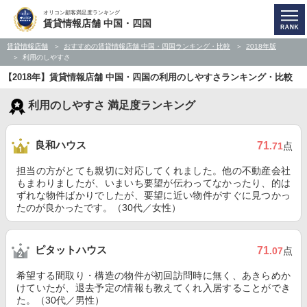
オリコン顧客満足度ランキング
賃貸情報店舗 中国・四国
賃貸情報店舗
おすすめの賃貸情報店舗 中国・四国ランキング・比較
2018年版
利用のしやすさ
【2018年】賃貸情報店舗 中国・四国の利用のしやすさランキング・比較
利用のしやすさ 満足度ランキング
良和ハウス
71
.71
点
担当の方がとても親切に対応してくれました。他の不動産会社
もまわりましたが、いまいち要望が伝わってなかったり、的は
ずれな物件ばかりでしたが、要望に近い物件がすぐに見つかっ
たのが良かったです。（30代／女性）
ピタットハウス
71
.07
点
希望する間取り・構造の物件が初回訪問時に無く、あきらめか
けていたが、退去予定の情報も教えてくれ入居することができ
た。（30代／男性）