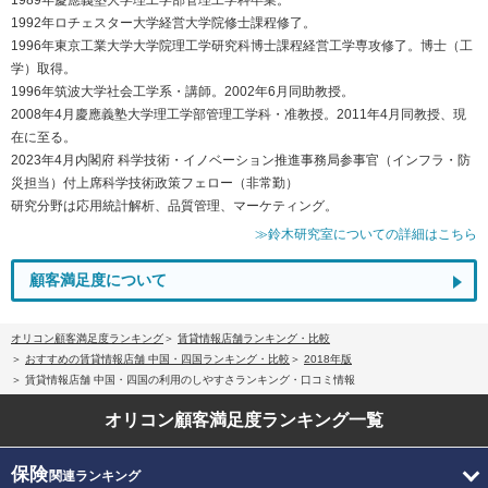
1992年ロチェスター大学経営大学院修士課程修了。
1996年東京工業大学大学院理工学研究科博士課程経営工学専攻修了。博士（工
学）取得。
1996年筑波大学社会工学系・講師。2002年6月同助教授。
2008年4月慶應義塾大学理工学部管理工学科・准教授。2011年4月同教授、現
在に至る。
2023年4月内閣府 科学技術・イノベーション推進事務局参事官（インフラ・防
災担当）付上席科学技術政策フェロー（非常勤）
研究分野は応用統計解析、品質管理、マーケティング。
≫鈴木研究室についての詳細はこちら
顧客満足度について
オリコン顧客満足度ランキング
賃貸情報店舗ランキング・比較
おすすめの賃貸情報店舗 中国・四国ランキング・比較
2018年版
賃貸情報店舗 中国・四国の利用のしやすさランキング・口コミ情報
オリコン顧客満足度
ランキング一覧
保険
関連ランキング