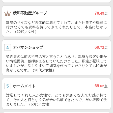
積和不動産グループ
70
.49
点
部屋のサイズなど具体的に教えてくれて、また仕事で不動産に
行けなくても資料を持ってきてくれたりして、本当に助かっ
た。（20代／女性）
アパマンショップ
69
.72
点
契約者の以前の担当の方と言うこともあり、親身な接客や細か
い情報提供、仮押さえをしていただけました。私達が緊張して
いましたが、話しやすい雰囲気を作ってくださりとても印象が
良かったです。（20代／女性）
ホームメイト
69
.62
点
対応してくれた人が女性で、とても気さくな人で好感が持て
て、その人と何となく気が合い信頼できたので、早い段階で決
まりました。（50代／女性）