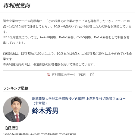
再利用意向
調査企業のサービス利用者に、「どの程度その企業のサービスを再利用したいか」について10
点～1点の10段階で評価してもらい、10点～6点のいずれかを回答した人の割合を算出していま
す。
※10段階聴取については、A=9-10回答、B=6-8回答、C=3-5回答、D=1-2回答として割合を算
出しております。
商標対象は、回答者数が100人以上で、10点または9点とした回答者が20％以上を占めている企
業です。
※再利用意向の％は、各選択肢の回答者数を用いて算出しています。
再利用意向データ（PDF）
ランキング監修
慶應義塾大学理工学部教授／内閣府 上席科学技術政策フェロー
（非常勤）
鈴木秀男
【経歴】
1989年慶應義塾大学理工学部管理工学科卒業。