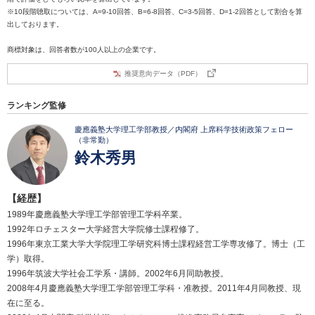
※10段階聴取については、A=9-10回答、B=6-8回答、C=3-5回答、D=1-2回答として割合を算
出しております。
商標対象は、回答者数が100人以上の企業です。
推奨意向データ（PDF）
ランキング監修
慶應義塾大学理工学部教授／内閣府 上席科学技術政策フェロー
（非常勤）
鈴木秀男
【経歴】
1989年慶應義塾大学理工学部管理工学科卒業。
1992年ロチェスター大学経営大学院修士課程修了。
1996年東京工業大学大学院理工学研究科博士課程経営工学専攻修了。博士（工
学）取得。
1996年筑波大学社会工学系・講師。2002年6月同助教授。
2008年4月慶應義塾大学理工学部管理工学科・准教授。2011年4月同教授、現
在に至る。