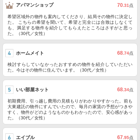
アパマンショップ
70
.31
点
希望区域外の物件も案内してくださり、結局その物件に決定し
た。 こちらの希望を聞いて、希望と完全には合致はしなくて
も、満足する物件を紹介してもらえたところはさすがと思っ
た。（30代／女性）
ホームメイト
68
.74
点
検討すらしていなかったおすすめの物件を紹介していただい
た。今はその物件に住んでいます。（30代／女性）
いい部屋ネット
68
.34
点
初期費用、引っ越し費用の見積もりがわかりやすかった。前も
大東建託の物件にすんでいたので、毎月の家賃の予想がつきや
すく、物件がどのようなものかもわかったので、安心感があっ
た。（30代／女性）
エイブル
67
.95
点