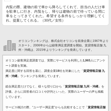
内覧の際、建物の前で車から降ろしてくれて、担当の人だけ車
を駐車しに行き、内覧をし、帰りは建物の前で待っている間に
車をとってきてくれた。希望する条件をしっかり理解してく
れ、提案してくれる。（30代／女性）
オリコンランキングは、株式会社オリコンを前身企業に1967年より
スタート。2006年からは顧客満足度調査を開始。賃貸情報店舗 九
州・沖縄は、2015年よりランキングを発表しています。
オリコン顧客満足度調査では、実際にサービスを利用した
1,965
人にアンケ
ート調査を実施。
満足度に関する回答を基に、調査企業
19
社を対象にした「
賃貸情報店舗 九
州・沖縄
」ランキングを発表しています。
総合満足度だけでなく、様々な切り口から「
賃貸情報店舗 九州・沖縄
」を
評価。さらに回答者の口コミや評判といった、実際のユーザーの声も掲載
しています。
サービス検討の際、“ユーザー満足度”からも比較することで「
賃貸情報店舗