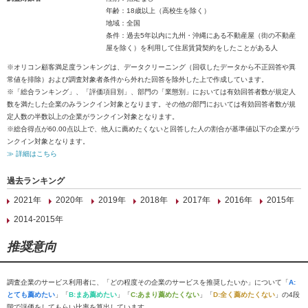
年齢：18歳以上（高校生を除く）
地域：全国
条件：過去5年以内に九州・沖縄にある不動産屋（街の不動産
屋を除く）を利用して住居賃貸契約をしたことがある人
※オリコン顧客満足度ランキングは、データクリーニング（回収したデータから不正回答や異
常値を排除）および調査対象者条件から外れた回答を除外した上で作成しています。
※「総合ランキング」、「評価項目別」、部門の「業態別」においては有効回答者数が規定人
数を満たした企業のみランクイン対象となります。その他の部門においては有効回答者数が規
定人数の半数以上の企業がランクイン対象となります。
※総合得点が60.00点以上で、他人に薦めたくないと回答した人の割合が基準値以下の企業がラ
ンクイン対象となります。
≫ 詳細はこちら
過去ランキング
2021年
2020年
2019年
2018年
2017年
2016年
2015年
2014-2015年
推奨意向
調査企業のサービス利用者に、「どの程度その企業のサービスを推奨したいか」について「
A:
とても薦めたい
」「
B:まあ薦めたい
」「
C:あまり薦めたくない
」「
D:全く薦めたくない
」の4段
階で評価をしてもらい比率を算出しています。