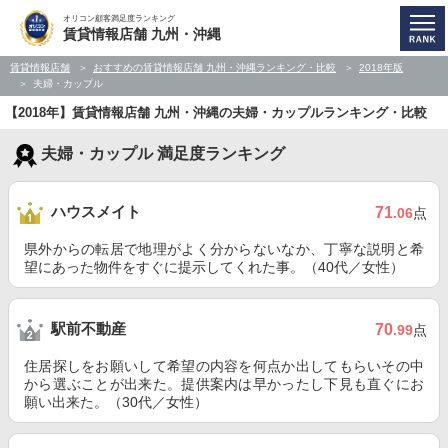
オリコン顧客満足度ランキング
賃貸情報店舗 九州・沖縄
賃貸情報店舗
おすすめの賃貸情報店舗 九州・沖縄ランキング・比較
2018年版
夫婦・カップル
【2018年】賃貸情報店舗 九州・沖縄の夫婦・カップルランキング・比較
夫婦・カップル 満足度ランキング
ハウスメイト
71
.06
点
県外からの転居で地理がよく分からないなか、丁寧な説明と希
望にあった物件をすぐに提示してくれた事。（40代／女性）
駅前不動産
70
.99
点
住居探しをお願いして希望の内容を何点か出してもらいその中
から選ぶことが出来た。提供案内は早かったし下見も直ぐにお
願い出来た。（30代／女性）