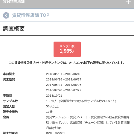
賃貸情報店舗
賃貸情報店舗 TOP
調査概要
サンプル数
1,965
人
この賃貸情報店舗 九州・沖縄ランキングは、オリコンの以下の調査に基づいています。
事前調査
2018/05/01～2018/06/18
調査期間
2018/06/19～2018/06/27
2017/05/31～2017/06/05
2016/07/20～2016/07/22
更新日
2018/10/01
サンプル数
1,965人（全国調査における総サンプル数24,057人）
規定人数
50人以上
調査企業数
19社
定義
賃貸マンション・賃貸アパート・賃貸住宅の不動産賃貸情報を
取り扱っており、店舗展開（チェーン展開）している賃貸情報
店舗が対象。
調査対象者
性別：指定なし