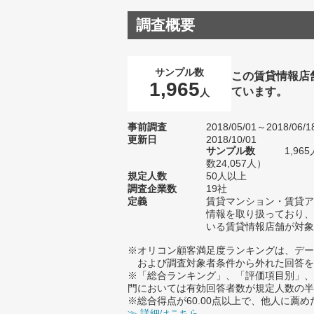
調査概要
サンプル数
この賃貸情報店
1,965
ています。
人
事前調査
2018/05/01～2018/06/1
更新日
2018/10/01
サンプル数
1,9
数24,057人）
規定人数
50人以上
調査企業数
19社
定義
賃貸マンション・賃貸ア
情報を取り扱っており、
いる賃貸情報店舗が対象
※オリコン顧客満足度ランキングは、デー
および調査対象者条件から外れた回答を
※「総合ランキング」、「評価項目別」、
門においては有効回答者数が規定人数の半
※総合得点が60.00点以上で、他人に
≫ 詳細はこちら