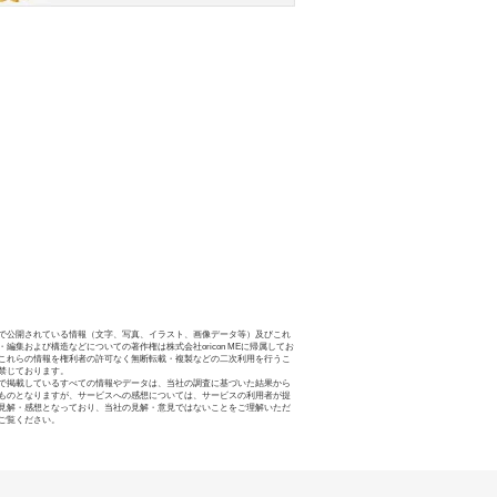
で公開されている情報（文字、写真、イラスト、画像データ等）及びこれ
・編集および構造などについての著作権は株式会社oricon MEに帰属してお
これらの情報を権利者の許可なく無断転載・複製などの二次利用を行うこ
禁じております。
で掲載しているすべての情報やデータは、当社の調査に基づいた結果から
ものとなりますが、サービスへの感想については、サービスの利用者が提
見解・感想となっており、当社の見解・意見ではないことをご理解いただ
ご覧ください。