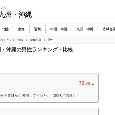
ング
 九州・沖縄
・北陸
東海
近畿
中国・四国
九州・沖縄
広域企
縄ランキング・比較
2018年版
男性
九州・沖縄の男性ランキング・比較
72
.06
点
報を事細かに説明してくれた。（20代／男性）