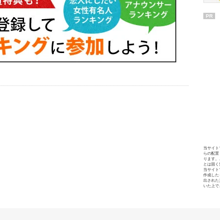
PR
当サイト
らの配置
ります。
とは固く
当サイト
作成した
出された
いた上で