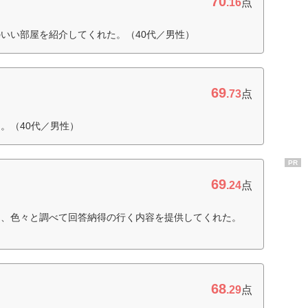
70
.16
点
いい部屋を紹介してくれた。（40代／男性）
69
.73
点
。（40代／男性）
PR
69
.24
点
て、色々と調べて回答納得の行く内容を提供してくれた。
68
.29
点