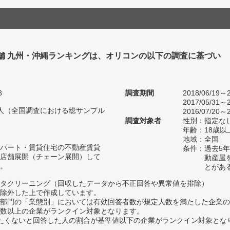
舗 九州・沖縄ランキングは、オリコンの以下の調査に基づい
8
調査期間
2018/06/19～2
2017/05/31～2
65人（全国調査における総サンプル
2016/07/20～2
調査対象者
性別：指定な
年齢：18歳
地域：全国
パート・賃貸住宅の不動産賃貸
条件：過去5
店舗展開（チェーン展開）して
動産屋
。
とがあ
タクリーニング（回収したデータから不正回答や異常値を排除）
除外した上で作成しています。
部門の「業態別」においては有効回答者数が規定人数を満たした企業の
数以上の企業がランクイン対象となります。
薦めたくないと回答した人の割合が基準値以下の企業がランクイン対象とな