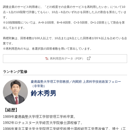
調査企業のサービス利用者に、「どの程度その企業のサービスを再利用したいか」について10
点～1点の10段階で評価してもらい、10点～6点のいずれかを回答した人の割合を算出していま
す。
※10段階聴取については、A=9-10回答、B=6-8回答、C=3-5回答、D=1-2回答として割合を算
出しております。
商標対象は、回答者数が100人以上で、10点または9点とした回答者が20％以上を占めている企
業です。
※再利用意向の％は、各選択肢の回答者数を用いて算出しています。
再利用意向データ（PDF）
ランキング監修
慶應義塾大学理工学部教授／内閣府 上席科学技術政策フェロー
（非常勤）
鈴木秀男
【経歴】
1989年慶應義塾大学理工学部管理工学科卒業。
1992年ロチェスター大学経営大学院修士課程修了。
1996年東京工業大学大学院理工学研究科博士課程経営工学専攻修了。博士（工