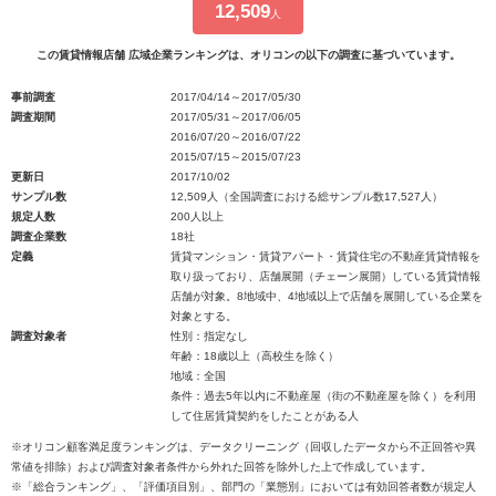
12,509
人
この賃貸情報店舗 広域企業ランキングは、オリコンの以下の調査に基づいています。
事前調査
2017/04/14～2017/05/30
調査期間
2017/05/31～2017/06/05
2016/07/20～2016/07/22
2015/07/15～2015/07/23
更新日
2017/10/02
サンプル数
12,509人（全国調査における総サンプル数17,527人）
規定人数
200人以上
調査企業数
18社
定義
賃貸マンション・賃貸アパート・賃貸住宅の不動産賃貸情報を
取り扱っており、店舗展開（チェーン展開）している賃貸情報
店舗が対象。8地域中、4地域以上で店舗を展開している企業を
対象とする。
調査対象者
性別：指定なし
年齢：18歳以上（高校生を除く）
地域：全国
条件：過去5年以内に不動産屋（街の不動産屋を除く）を利用
して住居賃貸契約をしたことがある人
※オリコン顧客満足度ランキングは、データクリーニング（回収したデータから不正回答や異
常値を排除）および調査対象者条件から外れた回答を除外した上で作成しています。
※「総合ランキング」、「評価項目別」、部門の「業態別」においては有効回答者数が規定人