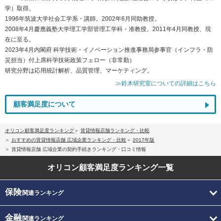
学）取得。
1996年筑波大学社会工学系・講師。2002年6月同助教授。
2008年4月慶應義塾大学理工学部管理工学科・准教授。2011年4月同教授、現
在に至る。
2023年4月内閣府 科学技術・イノベーション推進事務局参事官（インフラ・防
災担当）付上席科学技術政策フェロー（非常勤）
研究分野は応用統計解析、品質管理、マーケティング。
≫鈴木研究室についての詳細はこちら
顧客満足度について
オリコン顧客満足度ランキング
賃貸情報店舗ランキング・比較
おすすめの賃貸情報店舗 広域企業ランキング・比較
2017年版
賃貸情報店舗 広域企業の契約手続きランキング・口コミ情報
オリコン顧客満足度
ランキング一覧
保険
関連ランキング
金融
関連ランキング