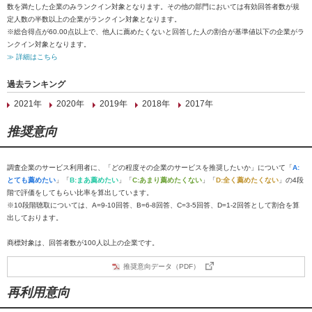
数を満たした企業のみランクイン対象となります。その他の部門においては有効回答者数が規
定人数の半数以上の企業がランクイン対象となります。
※総合得点が60.00点以上で、他人に薦めたくないと回答した人の割合が基準値以下の企業がラ
ンクイン対象となります。
≫ 詳細はこちら
過去ランキング
2021年
2020年
2019年
2018年
2017年
推奨意向
調査企業のサービス利用者に、「どの程度その企業のサービスを推奨したいか」について「
A:
とても薦めたい
」「
B:まあ薦めたい
」「
C:あまり薦めたくない
」「
D:全く薦めたくない
」の4段
階で評価をしてもらい比率を算出しています。
※10段階聴取については、A=9-10回答、B=6-8回答、C=3-5回答、D=1-2回答として割合を算
出しております。
商標対象は、回答者数が100人以上の企業です。
推奨意向データ（PDF）
再利用意向