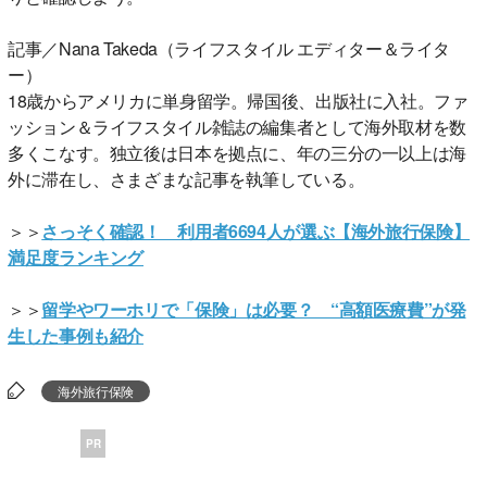
記事／Nana Takeda（ライフスタイル エディター＆ライタ
ー）
18歳からアメリカに単身留学。帰国後、出版社に入社。ファ
ッション＆ライフスタイル雑誌の編集者として海外取材を数
多くこなす。独立後は日本を拠点に、年の三分の一以上は海
外に滞在し、さまざまな記事を執筆している。
＞＞
さっそく確認！ 利用者6694人が選ぶ【海外旅行保険】
満足度ランキング
＞＞
留学やワーホリで「保険」は必要？ “高額医療費”が発
生した事例も紹介
海外旅行保険
PR