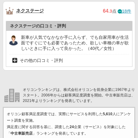
ネクステージ
64
.3
点
18件
ネクステージの口コミ・評判
新車が人気でなかなか手に入らず、でも自家用車が生活
面ですぐにでも必要であったため、欲しい車種の車が欲
しいときに手に入って良かった。（40代／女性）
その他の口コミ・評判
オリコンランキングは、株式会社オリコンを前身企業に1967年より
スタート。2006年からは顧客満足度調査を開始。中古車販売店は、
2021年よりランキングを発表しています。
オリコン顧客満足度調査では、実際にサービスを利用した
5,610
人にアンケ
ート調査を実施。
満足度に関する回答を基に、調査した
24
企業（サービス）を対象にした
「
中古車販売店
」ランキングを発表しています。