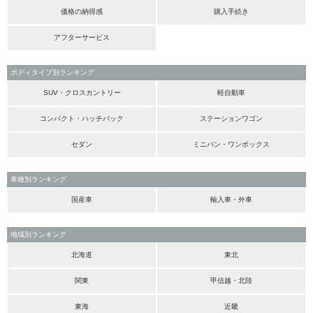
価格の納得感
購入手続き
アフターサービス
ボディタイプ別ランキング
SUV・クロスカントリー
軽自動車
コンパクト・ハッチバック
ステーションワゴン
セダン
ミニバン・ワンボックス
車種別ランキング
国産車
輸入車・外車
地域別ランキング
北海道
東北
関東
甲信越・北陸
東海
近畿