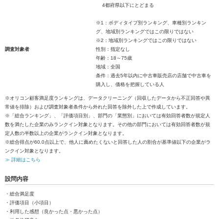
4都府県以下にとどまる
※1：ボディタイプ別ランキング、車種別ランキン
グ、地域別ランキングではこの限りではない
※2：地域別ランキングではこの限りではない
調査対象者
性別：指定なし
年齢：18～75歳
地域：全国
条件：過去5年以内に中古車販売店の店舗で中古車を
購入し、価格を把握している人
※オリコン顧客満足度ランキングは、データクリーニング（回収したデータから不正回答や異
常値を排除）および調査対象者条件から外れた回答を除外した上で作成しています。
※「総合ランキング」、「評価項目別」、部門の「業態別」においては有効回答者数が規定人
数を満たした企業のみランクイン対象となります。その他の部門においては有効回答者数が規
定人数の半数以上の企業がランクイン対象となります。
※総合得点が60.0点以上で、他人に薦めたくないと回答した人の割合が基準値以下の企業がラ
ンクイン対象となります。
≫ 詳細はこちら
設問内容
・総合満足度
・評価項目（小項目）
・利用した感想（良かった点・悪かった点）