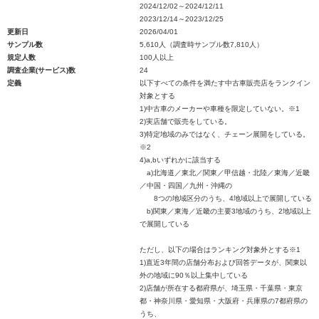
2024/12/02～2024/12/11
2023/12/14～2023/12/25
更新日
2026/04/01
サンプル数
5,610人（調査時サンプル数7,810人）
規定人数
100人以上
調査企業(サービス)数
24
定義
以下すべての条件を満たす中古車販売店をランクイン
対象とする
1)中古車のメーカーや車種を限定していない。※1
2)実店舗で販売をしている。
3)特定地域のみではなく、チェーン展開をしている。
※2
4)a,bいずれかに該当する
a)北海道／東北／関東／甲信越・北陸／東海／近畿
／中国・四国／九州・沖縄の
8つの地域区分のうち、4地域以上で展開している
b)関東／東海／近畿の主要3地域のうち、2地域以上
で展開している
ただし、以下の場合はランキング対象外とする※1
1)直近3年間の店舗分布および回答データが、関東以
外の地域に90％以上集中している
2)店舗が所在する都府県が、埼玉県・千葉県・東京
都・神奈川県・愛知県・大阪府・兵庫県の7都府県の
うち、