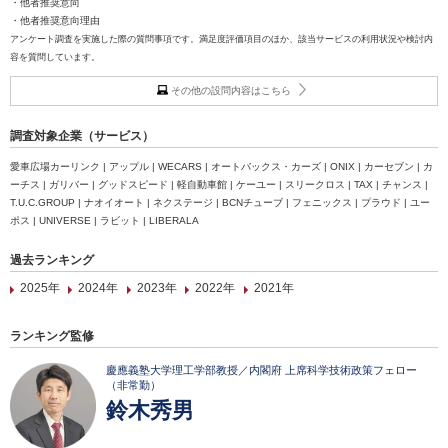
・他者推奨意向
・他者推奨意向理由
アンケート調査を実施した際の質問事項です。満足度評価項目のほか、該当サービスの利用状況や検討内
容を質問しています。
その他の設問内容はこちら
調査対象企業（サービス）
愛車広場カーリンク | アップル | WECARS | オートバックス・カーズ | ONIX | カーセブン | カ
ーチス | ガリバー | グッドスピード | 軽自動車館 | ケーユー | スリークロス | TAX | チャンス |
T.U.C.GROUP | ナオイオート | ネクステージ | BCNチューブ | フェニックス | プラウド | ユー
ポス | UNIVERSE | ラビット | LIBERALA
過去ランキング
2025年
2024年
2023年
2022年
2021年
ランキング監修
慶應義塾大学理工学部教授／内閣府 上席科学技術政策フェロー
（非常勤）
鈴木秀男