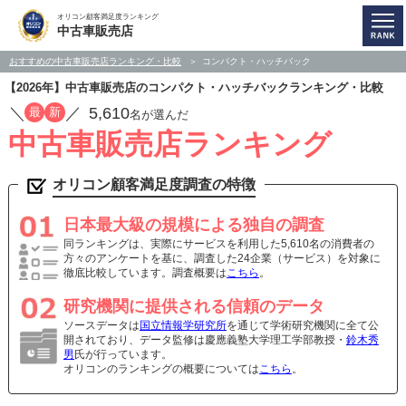
オリコン顧客満足度ランキング
中古車販売店
おすすめの中古車販売店ランキング・比較
コンパクト・ハッチバック
【2026年】中古車販売店のコンパクト・ハッチバックランキング・比較
／
／
5,610
最
新
名が選んだ
中古車販売店ランキング
オリコン顧客満足度調査の特徴
日本最大級の規模による独自の調査
同ランキングは、実際にサービスを利用した5,610名の消費者の
方々のアンケートを基に、調査した24企業（サービス）を対象に
徹底比較しています。調査概要は
こちら
。
研究機関に提供される信頼のデータ
ソースデータは
国立情報学研究所
を通じて学術研究機関に全て公
開されており、データ監修は慶應義塾大学理工学部教授・
鈴木秀
男
氏が行っています。
オリコンのランキングの概要については
こちら
。