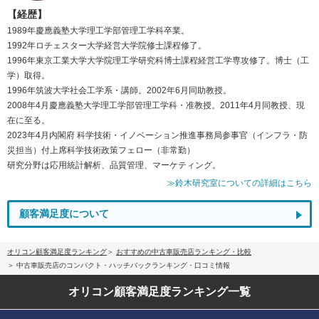
【経歴】
1989年慶應義塾大学理工学部管理工学科卒業。
1992年ロチェスター大学経営大学院修士課程修了。
1996年東京工業大学大学院理工学研究科博士課程経営工学専攻修了。博士（工
学）取得。
1996年筑波大学社会工学系・講師。2002年6月同助教授。
2008年4月慶應義塾大学理工学部管理工学科・准教授。2011年4月同教授、現
在に至る。
2023年4月内閣府 科学技術・イノベーション推進事務局参事官（インフラ・防
災担当）付上席科学技術政策フェロー（非常勤）
研究分野は応用統計解析、品質管理、マーケティング。
≫鈴木研究室についての詳細はこちら
顧客満足度について
オリコン顧客満足度ランキング
おすすめの中古車販売店ランキング・比較
中古車販売店のコンパクト・ハッチバックランキング・口コミ情報
オリコン顧客満足度
ランキング一覧