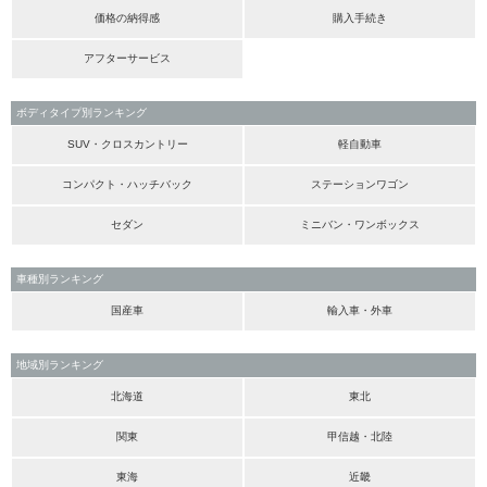
価格の納得感
購入手続き
アフターサービス
ボディタイプ別ランキング
SUV・クロスカントリー
軽自動車
コンパクト・ハッチバック
ステーションワゴン
セダン
ミニバン・ワンボックス
車種別ランキング
国産車
輸入車・外車
地域別ランキング
北海道
東北
関東
甲信越・北陸
東海
近畿