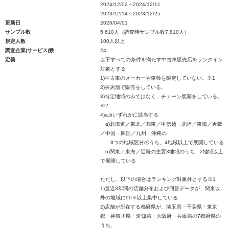
2024/12/02～2024/12/11
2023/12/14～2023/12/25
更新日
2026/04/01
サンプル数
5,610人（調査時サンプル数7,810人）
規定人数
100人以上
調査企業(サービス)数
24
定義
以下すべての条件を満たす中古車販売店をランクイン
対象とする
1)中古車のメーカーや車種を限定していない。※1
2)実店舗で販売をしている。
3)特定地域のみではなく、チェーン展開をしている。
※2
4)a,bいずれかに該当する
a)北海道／東北／関東／甲信越・北陸／東海／近畿
／中国・四国／九州・沖縄の
8つの地域区分のうち、4地域以上で展開している
b)関東／東海／近畿の主要3地域のうち、2地域以上
で展開している
ただし、以下の場合はランキング対象外とする※1
1)直近3年間の店舗分布および回答データが、関東以
外の地域に90％以上集中している
2)店舗が所在する都府県が、埼玉県・千葉県・東京
都・神奈川県・愛知県・大阪府・兵庫県の7都府県の
うち、