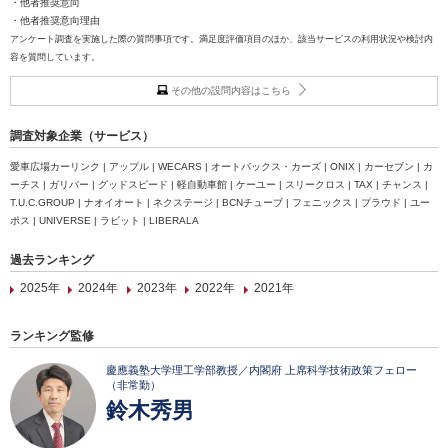
・他者推奨意向
・他者推奨意向理由
アンケート調査を実施した際の質問事項です。満足度評価項目のほか、該当サービスの利用状況や検討内
容を質問しています。
その他の設問内容はこちら
調査対象企業（サービス）
愛車広場カーリンク | アップル | WECARS | オートバックス・カーズ | ONIX | カーセブン | カ
ーチス | ガリバー | グッドスピード | 軽自動車館 | ケーユー | スリークロス | TAX | チャンス |
T.U.C.GROUP | ナオイオート | ネクステージ | BCNチューブ | フェニックス | プラウド | ユー
ポス | UNIVERSE | ラビット | LIBERALA
過去ランキング
2025年
2024年
2023年
2022年
2021年
ランキング監修
慶應義塾大学理工学部教授／内閣府 上席科学技術政策フェロー
（非常勤）
鈴木秀男