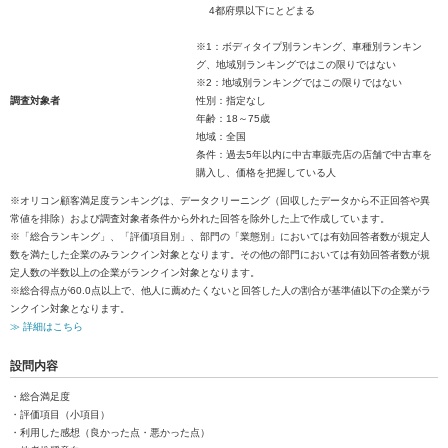
4都府県以下にとどまる
※1：ボディタイプ別ランキング、車種別ランキン
グ、地域別ランキングではこの限りではない
※2：地域別ランキングではこの限りではない
調査対象者
性別：指定なし
年齢：18～75歳
地域：全国
条件：過去5年以内に中古車販売店の店舗で中古車を
購入し、価格を把握している人
※オリコン顧客満足度ランキングは、データクリーニング（回収したデータから不正回答や異
常値を排除）および調査対象者条件から外れた回答を除外した上で作成しています。
※「総合ランキング」、「評価項目別」、部門の「業態別」においては有効回答者数が規定人
数を満たした企業のみランクイン対象となります。その他の部門においては有効回答者数が規
定人数の半数以上の企業がランクイン対象となります。
※総合得点が60.0点以上で、他人に薦めたくないと回答した人の割合が基準値以下の企業がラ
ンクイン対象となります。
≫ 詳細はこちら
設問内容
・総合満足度
・評価項目（小項目）
・利用した感想（良かった点・悪かった点）