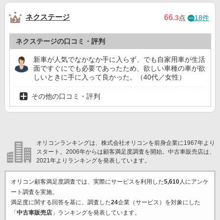
ネクステージ
66
.3
点
18件
ネクステージの口コミ・評判
新車が人気でなかなか手に入らず、でも自家用車が生活
面ですぐにでも必要であったため、欲しい車種の車が欲
しいときに手に入って良かった。（40代／女性）
その他の口コミ・評判
オリコンランキングは、株式会社オリコンを前身企業に1967年より
スタート。2006年からは顧客満足度調査を開始。中古車販売店は、
2021年よりランキングを発表しています。
オリコン顧客満足度調査では、実際にサービスを利用した
5,610
人にアンケ
ート調査を実施。
満足度に関する回答を基に、調査した
24
企業（サービス）を対象にした
「
中古車販売店
」ランキングを発表しています。