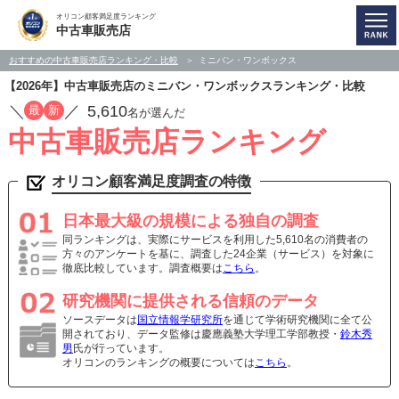
オリコン顧客満足度ランキング
中古車販売店
おすすめの中古車販売店ランキング・比較
ミニバン・ワンボックス
【2026年】中古車販売店のミニバン・ワンボックスランキング・比較
／
／
5,610
最
新
名が選んだ
中古車販売店ランキング
オリコン顧客満足度調査の特徴
日本最大級の規模による独自の調査
同ランキングは、実際にサービスを利用した5,610名の消費者の
方々のアンケートを基に、調査した24企業（サービス）を対象に
徹底比較しています。調査概要は
こちら
。
研究機関に提供される信頼のデータ
ソースデータは
国立情報学研究所
を通じて学術研究機関に全て公
開されており、データ監修は慶應義塾大学理工学部教授・
鈴木秀
男
氏が行っています。
オリコンのランキングの概要については
こちら
。