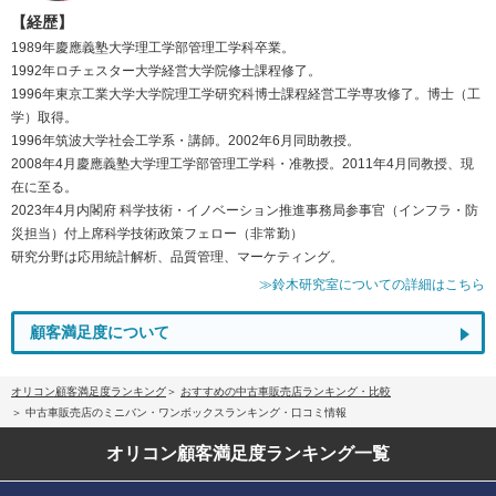
【経歴】
1989年慶應義塾大学理工学部管理工学科卒業。
1992年ロチェスター大学経営大学院修士課程修了。
1996年東京工業大学大学院理工学研究科博士課程経営工学専攻修了。博士（工
学）取得。
1996年筑波大学社会工学系・講師。2002年6月同助教授。
2008年4月慶應義塾大学理工学部管理工学科・准教授。2011年4月同教授、現
在に至る。
2023年4月内閣府 科学技術・イノベーション推進事務局参事官（インフラ・防
災担当）付上席科学技術政策フェロー（非常勤）
研究分野は応用統計解析、品質管理、マーケティング。
≫鈴木研究室についての詳細はこちら
顧客満足度について
オリコン顧客満足度ランキング
おすすめの中古車販売店ランキング・比較
中古車販売店のミニバン・ワンボックスランキング・口コミ情報
オリコン顧客満足度
ランキング一覧