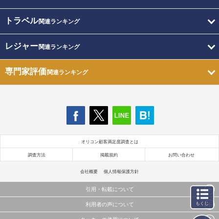
トラベル
関連ランキング
レジャー
関連ランキング
専門家評価
関連ランキング
オリコン顧客満足度調査とは
調査方法
掲載規約
お問い合わせ
会社概要
個人情報保護方針
引用・転載について
もくじ
利用者の声について
当サイトで公開されている情報（文字、写真、イラスト、画像データ等）及びこれらの配置・
編集および構造などについての著作権は株式会社oricon MEに帰属しております。