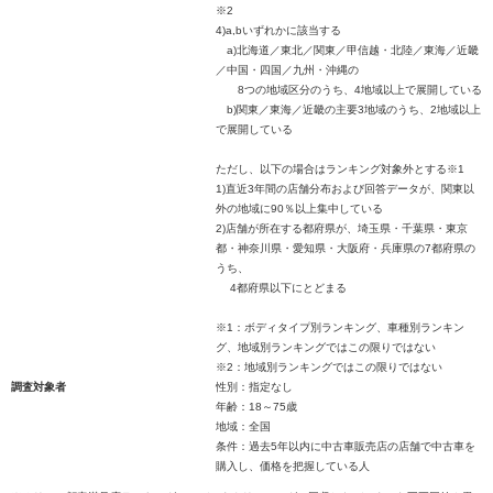
※2
4)a,bいずれかに該当する
a)北海道／東北／関東／甲信越・北陸／東海／近畿
／中国・四国／九州・沖縄の
8つの地域区分のうち、4地域以上で展開している
b)関東／東海／近畿の主要3地域のうち、2地域以上
で展開している
ただし、以下の場合はランキング対象外とする※1
1)直近3年間の店舗分布および回答データが、関東以
外の地域に90％以上集中している
2)店舗が所在する都府県が、埼玉県・千葉県・東京
都・神奈川県・愛知県・大阪府・兵庫県の7都府県の
うち、
4都府県以下にとどまる
※1：ボディタイプ別ランキング、車種別ランキン
グ、地域別ランキングではこの限りではない
※2：地域別ランキングではこの限りではない
調査対象者
性別：指定なし
年齢：18～75歳
地域：全国
条件：過去5年以内に中古車販売店の店舗で中古車を
購入し、価格を把握している人