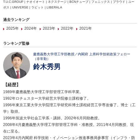
T.U.C.GROUP | ナオイオート | ネクステージ | BCNチューブ | フェニックス | プラウド | ユー
ポス | UNIVERSE | ラビット | LIBERALA
過去ランキング
2025年
2024年
2023年
2022年
2021年
ランキング監修
慶應義塾大学理工学部教授／内閣府 上席科学技術政策フェロー
（非常勤）
鈴木秀男
【経歴】
1989年慶應義塾大学理工学部管理工学科卒業。
1992年ロチェスター大学経営大学院修士課程修了。
1996年東京工業大学大学院理工学研究科博士課程経営工学専攻修了。博士（工
学）取得。
1996年筑波大学社会工学系・講師。2002年6月同助教授。
2008年4月慶應義塾大学理工学部管理工学科・准教授。2011年4月同教授、現
在に至る。
2023年4月内閣府 科学技術・イノベーション推進事務局参事官（インフラ・防