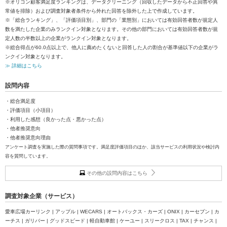
※オリコン顧客満足度ランキングは、データクリーニング（回収したデータから不正回答や異
常値を排除）および調査対象者条件から外れた回答を除外した上で作成しています。
※「総合ランキング」、「評価項目別」、部門の「業態別」においては有効回答者数が規定人
数を満たした企業のみランクイン対象となります。その他の部門においては有効回答者数が規
定人数の半数以上の企業がランクイン対象となります。
※総合得点が60.0点以上で、他人に薦めたくないと回答した人の割合が基準値以下の企業がラ
ンクイン対象となります。
≫ 詳細はこちら
設問内容
・総合満足度
・評価項目（小項目）
・利用した感想（良かった点・悪かった点）
・他者推奨意向
・他者推奨意向理由
アンケート調査を実施した際の質問事項です。満足度評価項目のほか、該当サービスの利用状況や検討内
容を質問しています。
その他の設問内容はこちら
調査対象企業（サービス）
愛車広場カーリンク | アップル | WECARS | オートバックス・カーズ | ONIX | カーセブン | カ
ーチス | ガリバー | グッドスピード | 軽自動車館 | ケーユー | スリークロス | TAX | チャンス |