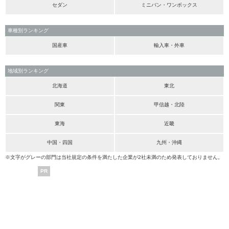
セダン
ミニバン・ワンボックス
車種別ランキング
国産車
輸入車・外車
地域別ランキング
北海道
東北
関東
甲信越・北陸
東海
近畿
中国・四国
九州・沖縄
※文字がグレーの部門は当社規定の条件を満たした企業が2社未満のため発表しておりません。
PR