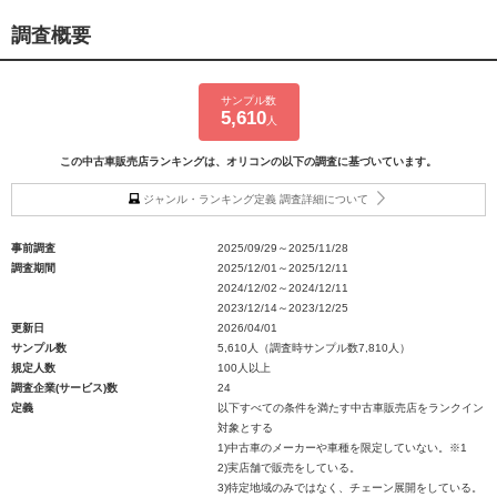
調査概要
サンプル数
5,610
人
この中古車販売店ランキングは、オリコンの以下の調査に基づいています。
ジャンル・ランキング定義 調査詳細について
事前調査
2025/09/29～2025/11/28
調査期間
2025/12/01～2025/12/11
2024/12/02～2024/12/11
2023/12/14～2023/12/25
更新日
2026/04/01
サンプル数
5,610人（調査時サンプル数7,810人）
規定人数
100人以上
調査企業(サービス)数
24
定義
以下すべての条件を満たす中古車販売店をランクイン
対象とする
1)中古車のメーカーや車種を限定していない。※1
2)実店舗で販売をしている。
3)特定地域のみではなく、チェーン展開をしている。