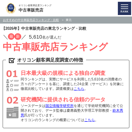
オリコン顧客満足度ランキング
中古車販売店
おすすめの中古車販売店ランキング・比較
東北
【2026年】中古車販売店の東北ランキング・比較
／
／
5,610
最
新
名が選んだ
中古車販売店ランキング
オリコン顧客満足度調査の特徴
日本最大級の規模による独自の調査
同ランキングは、実際にサービスを利用した5,610名の消費者の
方々のアンケートを基に、調査した24企業（サービス）を対象に
徹底比較しています。調査概要は
こちら
。
研究機関に提供される信頼のデータ
ソースデータは
国立情報学研究所
を通じて学術研究機関に全て公
開されており、データ監修は慶應義塾大学理工学部教授・
鈴木秀
男
氏が行っています。
オリコンのランキングの概要については
こちら
。