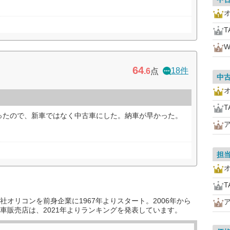
T
W
64
18件
.6
点
中
T
ったので、新車ではなく中古車にした。納車が早かった。
担
T
オリコンを前身企業に1967年よりスタート。2006年から
車販売店は、2021年よりランキングを発表しています。