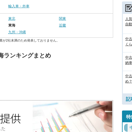
輸入車・外車
東北
関東
人気
自
東海
近畿
九州・沖縄
中
業が2社未満のため発表しておりません。
く
海ランキングまとめ
中
納
中
め？
記
特