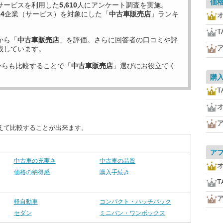
価
サービスを利用した
5,610
人にアンケート調査を実施。
24
企業（サービス）を対象にした「
中古車販売店
」ランキ
T
から「
中古車販売店
」を評価。さらに回答者の口コミや評
載しています。
からも比較することで「
中古車販売店
」選びにお役立てく
購
T
えて比較することが出来ます。
ア
中古車の充実さ
中古車の品質
価格の納得感
購入手続き
T
軽自動車
コンパクト・ハッチバック
セダン
ミニバン・ワンボックス