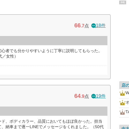
PR
66
18件
.7
点
初心者でも分かりやすいように丁寧に説明してもらった。
代／女性）
店
W
64
19件
.9
点
T
ード、ボディカラー、品質においてもほぼ良かった。担当
、納車まで逐一LINEでメッセージをくれました。（50代
中