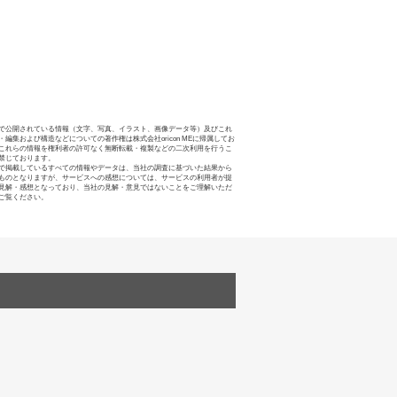
で公開されている情報（文字、写真、イラスト、画像データ等）及びこれ
・編集および構造などについての著作権は株式会社oricon MEに帰属してお
これらの情報を権利者の許可なく無断転載・複製などの二次利用を行うこ
禁じております。
で掲載しているすべての情報やデータは、当社の調査に基づいた結果から
ものとなりますが、サービスへの感想については、サービスの利用者が提
見解・感想となっており、当社の見解・意見ではないことをご理解いただ
ご覧ください。