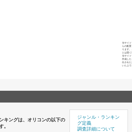
当サイト
らの配置
ります。
とは固く
当サイト
作成した
出された
いた上で
ジャンル・ランキン
ンキングは、オリコンの以下の
グ定義
す。
調査詳細について