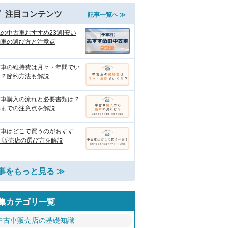
注目コンテンツ
記事一覧へ ≫
の中古車おすすめ23選!安い
動車の選び方と注意点
古車の維持費は月々・年間でい
ら？節約方法も解説
古車購入の流れと必要書類は？
車までの注意点を解説
古車はどこで買うのがおすす
 販売店の選び方を解説
事をもっと見る ≫
集カテゴリ一覧
中古車販売店の基礎知識