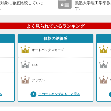
を対象に徹底比較していま
義塾大学理工学部教
。
す。
よく見られているランキング
価格の納得感
オートバックスカーズ
TAX
アップル
る
このランキングをもっと見る