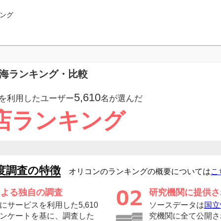
ング
東海ランキング・比較
5,610
を利用したユーザー
名が選んだ
店ランキング
度調査の特徴
オリコンのランキングの概要については
こ
による独自の調査
研究機関に提供さ
サービスを利用した5,610
ソースデータは
国立
ンケートを基に、調査した
究機関に全て公開さ