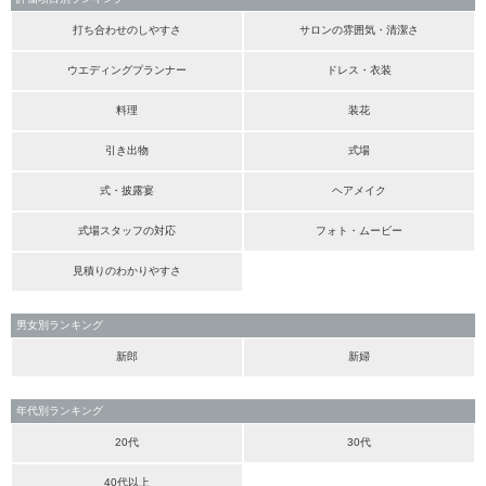
打ち合わせのしやすさ
サロンの雰囲気・清潔さ
ウエディングプランナー
ドレス・衣装
料理
装花
引き出物
式場
式・披露宴
ヘアメイク
式場スタッフの対応
フォト・ムービー
見積りのわかりやすさ
男女別ランキング
新郎
新婦
年代別ランキング
20代
30代
40代以上