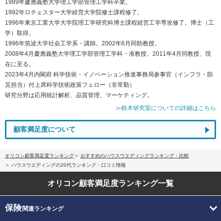
1989年慶應義塾大学理工学部管理工学科卒業。
1992年ロチェスター大学経営大学院修士課程修了。
1996年東京工業大学大学院理工学研究科博士課程経営工学専攻修了。博士（工
学）取得。
1996年筑波大学社会工学系・講師。2002年6月同助教授。
2008年4月慶應義塾大学理工学部管理工学科・准教授。2011年4月同教授、現
在に至る。
2023年4月内閣府 科学技術・イノベーション推進事務局参事官（インフラ・防
災担当）付上席科学技術政策フェロー（非常勤）
研究分野は応用統計解析、品質管理、マーケティング。
≫鈴木研究室についての詳細はこちら
顧客満足度について
オリコン顧客満足度ランキング
おすすめのハウスウエディングランキング・比較
ハウスウエディングの20代ランキング・口コミ情報
オリコン顧客満足度
ランキング一覧
保険
関連ランキング