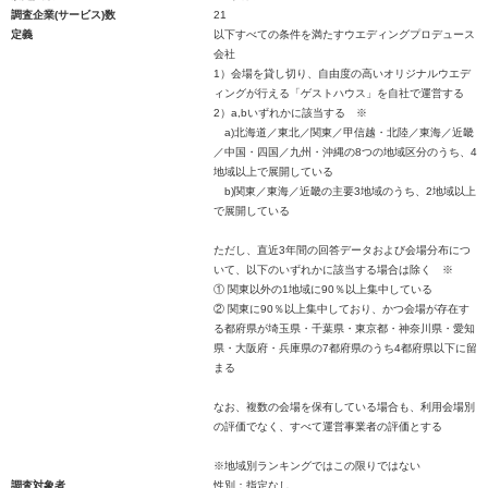
調査企業(サービス)数
21
定義
以下すべての条件を満たすウエディングプロデュース
会社
1）会場を貸し切り、自由度の高いオリジナルウエデ
ィングが行える「ゲストハウス」を自社で運営する
2）a,bいずれかに該当する ※
a)北海道／東北／関東／甲信越・北陸／東海／近畿
／中国・四国／九州・沖縄の8つの地域区分のうち、4
地域以上で展開している
b)関東／東海／近畿の主要3地域のうち、2地域以上
で展開している
ただし、直近3年間の回答データおよび会場分布につ
いて、以下のいずれかに該当する場合は除く ※
① 関東以外の1地域に90％以上集中している
② 関東に90％以上集中しており、かつ会場が存在す
る都府県が埼玉県・千葉県・東京都・神奈川県・愛知
県・大阪府・兵庫県の7都府県のうち4都府県以下に留
まる
なお、複数の会場を保有している場合も、利用会場別
の評価でなく、すべて運営事業者の評価とする
※地域別ランキングではこの限りではない
調査対象者
性別：指定なし