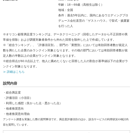
年齢：18～69歳（高校生は除く）
地域：全国
条件：過去5年以内に、国内にあるウエディングプロ
デュース会社直営の「ゲストハウス」で挙式・披露宴
を行った人
※オリコン顧客満足度ランキングは、データクリーニング（回収したデータから不正回答や異
常値を排除）および調査対象者条件から外れた回答を除外した上で作成しています。
※「総合ランキング」、「評価項目別」、部門の「業態別」においては有効回答者数が規定人
数を満たした企業のみランクイン対象となります。その他の部門においては有効回答者数が規
定人数の半数以上の企業がランクイン対象となります。
※総合得点が60.0点以上で、他人に薦めたくないと回答した人の割合が基準値以下の企業がラ
ンクイン対象となります。
≫ 詳細はこちら
設問内容
・総合満足度
・評価項目（小項目）
・利用した感想（良かった点・悪かった点）
・他者推奨意向
・他者推奨意向理由
アンケート調査を実施した際の質問事項です。満足度評価項目のほか、該当サービスの利用状況や検討内
容を質問しています。