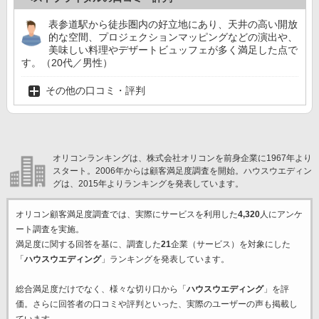
表参道駅から徒歩圏内の好立地にあり、天井の高い開放
的な空間、プロジェクションマッピングなどの演出や、
美味しい料理やデザートビュッフェが多く満足した点で
す。（20代／男性）
その他の口コミ・評判
オリコンランキングは、株式会社オリコンを前身企業に1967年より
スタート。2006年からは顧客満足度調査を開始。ハウスウエディン
グは、2015年よりランキングを発表しています。
オリコン顧客満足度調査では、実際にサービスを利用した
4,320
人にアンケ
ート調査を実施。
満足度に関する回答を基に、調査した
21
企業（サービス）を対象にした
「
ハウスウエディング
」ランキングを発表しています。
総合満足度だけでなく、様々な切り口から「
ハウスウエディング
」を評
価。さらに回答者の口コミや評判といった、実際のユーザーの声も掲載し