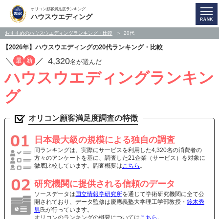
オリコン顧客満足度ランキング
ハウスウエディング
おすすめのハウスウエディングランキング・比較
20代
【2026年】ハウスウエディングの20代ランキング・比較
／
／
4,320
最
新
名が選んだ
ハウスウエディングランキン
グ
オリコン顧客満足度調査の特徴
日本最大級の規模による独自の調査
同ランキングは、実際にサービスを利用した4,320名の消費者の
方々のアンケートを基に、調査した21企業（サービス）を対象に
徹底比較しています。調査概要は
こちら
。
研究機関に提供される信頼のデータ
ソースデータは
国立情報学研究所
を通じて学術研究機関に全て公
開されており、データ監修は慶應義塾大学理工学部教授・
鈴木秀
男
氏が行っています。
オリコンのランキングの概要については
こちら
。