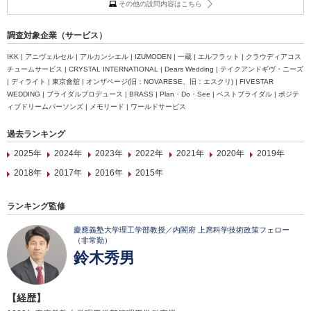
その他の設問内容はこちら
調査対象企業（サービス）
IKK | アニヴェルセル | アルカンシエル | IZUMODEN | 一蔵 | エルフラット | クラウディアコス
チュームサービス | CRYSTAL INTERNATIONAL | Dears Wedding | テイクアンドギヴ・ニーズ
| ディライト | 東京會舘 | オンザページ(旧：NOVARESE、旧：エスクリ) | FIVESTAR
WEDDING | ブライダルプロデュース | BRASS | Plan・Do・See | ベストブライダル | ポジテ
ィブドリームパーソンズ | メモリード | ワールドサービス
過去ランキング
2025年
2024年
2023年
2022年
2021年
2020年
2019年
2018年
2017年
2016年
2015年
ランキング監修
慶應義塾大学理工学部教授／内閣府 上席科学技術政策フェロー
（非常勤）
鈴木秀男
【経歴】