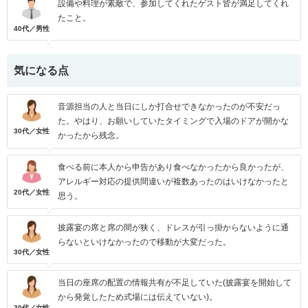
設備や料理が素敵で、参加してくれたゲスト皆が満足してくれ
たこと。
40代／男性
気になる点
音源担当の人と当日にしか打合せできなかったのが不安だっ
た。やはり、お願いしていたタイミングで入場のドアが開かな
30代／女性
かったから残念。
食べる前に本人から申告があり食べなかったから良かったが、
アレルギー対応の提供間違いが複数あったのはいけなかったと
20代／女性
思う。
披露宴の席と席の間が狭く、ドレスが引っ掛からないように通
らないといけなかったので移動が大変だった。
30代／女性
当日の座席の配置の情報共有が不足していた(披露宴を開始して
から発覚したため式場には伝えていない)。
30代／女性