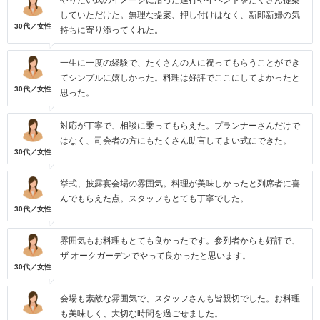
やりたい式のイメージに沿った進行やイベントをたくさん提案
していただけた。無理な提案、押し付けはなく、新郎新婦の気
30代／女性
持ちに寄り添ってくれた。
一生に一度の経験で、たくさんの人に祝ってもらうことができ
てシンプルに嬉しかった。料理は好評でここにしてよかったと
30代／女性
思った。
対応が丁寧で、相談に乗ってもらえた。プランナーさんだけで
はなく、司会者の方にもたくさん助言してよい式にできた。
30代／女性
挙式、披露宴会場の雰囲気。料理が美味しかったと列席者に喜
んでもらえた点。スタッフもとても丁寧でした。
30代／女性
雰囲気もお料理もとても良かったです。参列者からも好評で、
ザ オークガーデンでやって良かったと思います。
30代／女性
会場も素敵な雰囲気で、スタッフさんも皆親切でした。お料理
も美味しく、大切な時間を過ごせました。