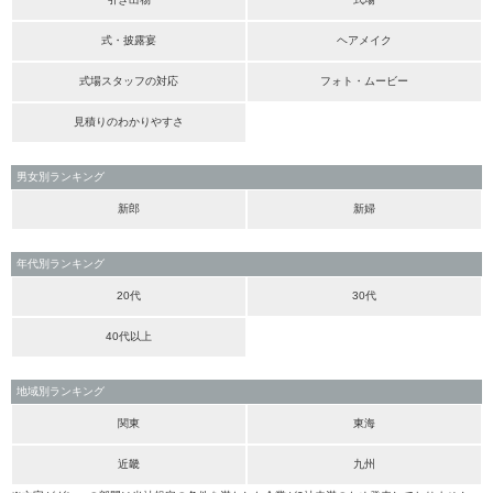
式・披露宴
ヘアメイク
式場スタッフの対応
フォト・ムービー
見積りのわかりやすさ
男女別ランキング
新郎
新婦
年代別ランキング
20代
30代
40代以上
地域別ランキング
関東
東海
近畿
九州