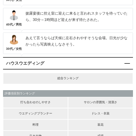
披露宴後に控え室に迎えに来ると言われスタッフを待っていた
ら、30分～1時間ほど迎えが来ず待たされた。
40代／男性
あえて言うならば天候に左右されやすそうな会場。日光が少な
かったら写真映えしなさそう。
30代／女性
ハウスウエディング
総合ランキング
評価項目別ランキング
打ち合わせのしやすさ
サロンの雰囲気・清潔さ
ウエディングプランナー
ドレス・衣装
料理
装花
引き出物
式場