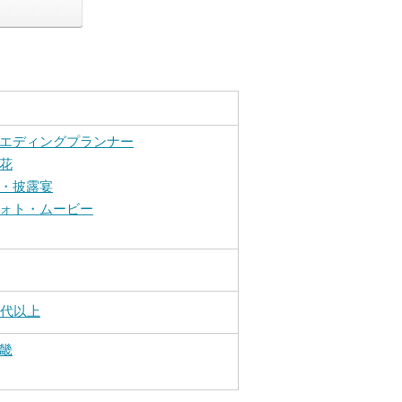
エディングプランナー
花
・披露宴
ォト・ムービー
0代以上
畿