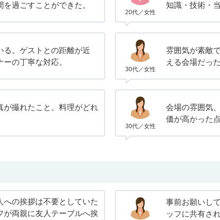
間を過ごすことができた。
知識・技術・
20代／女性
いる。ゲストとの距離が近
雰囲気が素敵
ナーの丁寧な対応。
える会場だっ
30代／女性
真が撮れたこと。料理がどれ
会場の雰囲気
。
価が高かった
30代／女性
人への挨拶は不要としていた
事前お願いし
フが両親に友人テーブルへ挨
ッフに共有さ