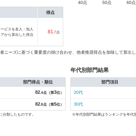
40点
50点
60点
得点
サービスを友人・知人
81
.7
点
コアから算出した得点
者ニーズに基づく重要度の掛け合わせ、他者推奨得点を加味して算出し
年代別部門結果
部門得点・順位
部門項目
82
3
20代
.4点（第
位）
82
5
30代
.8点（第
位）
に分類したものです。
※年代別部門結果はランキングを年代