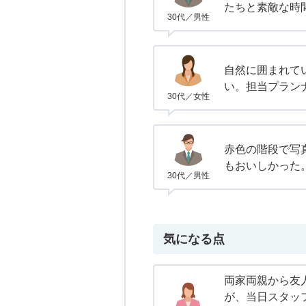
たちと素敵な時
30代／男性
自然に囲まれて
い。担当プラン
30代／女性
赤色の階段で写
もおいしかった
30代／男性
気になる点
両家両親から友
が、当日スタッ