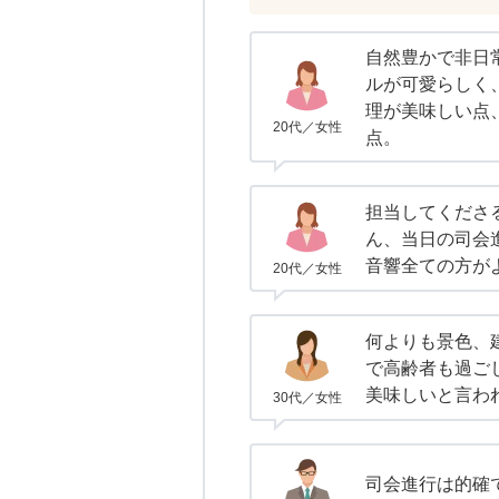
自然豊かで非日
ルが可愛らしく
理が美味しい点
20代／女性
点。
担当してくださ
ん、当日の司会
音響全ての方が
20代／女性
何よりも景色、
で高齢者も過ご
美味しいと言わ
30代／女性
司会進行は的確