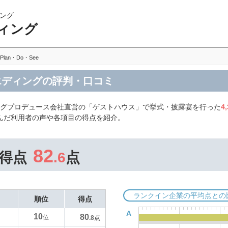
ング
ィング
Plan・Do・See
スウエディングの評判・口コミ
ングプロデュース会社直営の「ゲストハウス」で挙式・披露宴を行った
4
を選んだ利用者の声や各項目の得点を紹介。
82
得点
.6
点
ランクイン企業の平均点との
順位
得点
A
10
80
位
.8
点