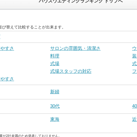
ハウスウエディングランキング トップへ
並び替えて比較することが出来ます。
グ
しやすさ
サロンの雰囲気・清潔さ
ウ
料理
装
式場
式
式場スタッフの対応
フ
りやすさ
新婦
30代
4
東海
近
業が2社未満のため発表しておりません。