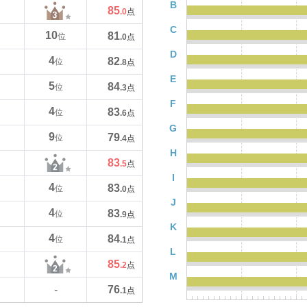
B
85
.0
点
C
10
81
位
.0
点
D
4
82
位
.8
点
E
5
84
位
.3
点
F
4
83
位
.6
点
G
9
79
位
.4
点
H
83
.5
点
I
4
83
位
.0
点
J
4
83
位
.9
点
K
4
84
位
.1
点
L
85
.2
点
M
76
-
.1
点