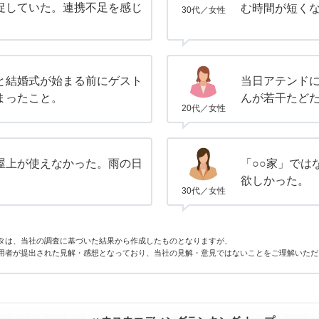
促していた。連携不足を感じ
む時間が短く
30代／女性
と結婚式が始まる前にゲスト
当日アテンド
まったこと。
んが若干たど
20代／女性
屋上が使えなかった。雨の日
「○○家」では
欲しかった。
30代／女性
タは、当社の調査に基づいた結果から作成したものとなりますが、
用者が提出された見解・感想となっており、当社の見解・意見ではないことをご理解いただ