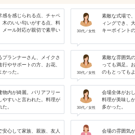
常感を感じられる点、チャペ
素敵な式場で
、木のいい匂いがする点、料
ィングでき、
、メール対応が親切で素早い
キーポイント
30代／女性
るプランナーさん、メイクさ
素敵な雰囲気
進行やサポートの方、お花、
っても満足。
よかった。
のもとっても
30代／女性
建物内が綺麗。バリアフリー
会場全体がお
しやすいと言われた。料理が
料理が美味し
れた。
多かった。
30代／女性
で安心して家族、親族、友人
会場の雰囲気