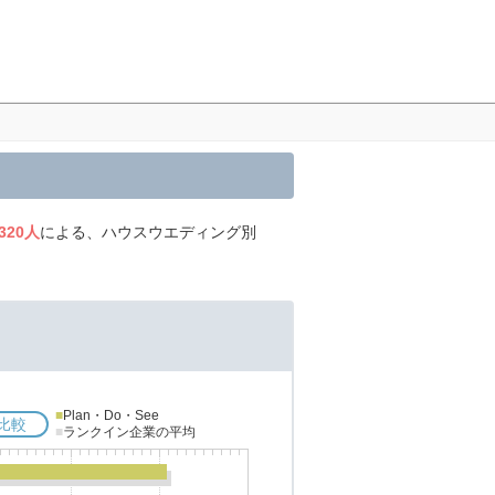
,320人
による、ハウスウエディング別
■
Plan・Do・See
比較
■
ランクイン企業の平均