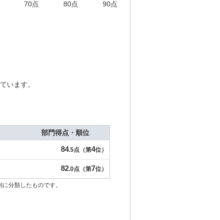
70点
80点
90点
ています。
部門得点・順位
84
4
.5点（第
位）
82
7
.0点（第
位）
別に分類したものです。