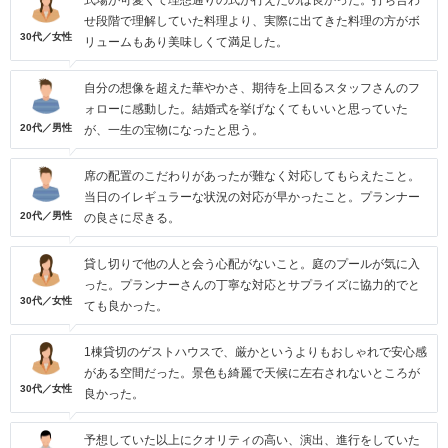
式場が可愛くて理想通りの式が行えたのは良かった。打ち合わ
せ段階で理解していた料理より、実際に出てきた料理の方がボ
30代／女性
リュームもあり美味しくて満足した。
自分の想像を超えた華やかさ、期待を上回るスタッフさんのフ
ォローに感動した。結婚式を挙げなくてもいいと思っていた
20代／男性
が、一生の宝物になったと思う。
席の配置のこだわりがあったが難なく対応してもらえたこと。
当日のイレギュラーな状況の対応が早かったこと。プランナー
20代／男性
の良さに尽きる。
貸し切りで他の人と会う心配がないこと。庭のプールが気に入
った。プランナーさんの丁寧な対応とサプライズに協力的でと
30代／女性
ても良かった。
1棟貸切のゲストハウスで、厳かというよりもおしゃれで安心感
がある空間だった。景色も綺麗で天候に左右されないところが
30代／女性
良かった。
予想していた以上にクオリティの高い、演出、進行をしていた