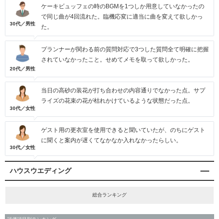
ケーキビュッフェの時のBGMを1つしか用意していなかったの
で同じ曲が4回流れた。臨機応変に適当に曲を変えて欲しかっ
30代／男性
た。
プランナーが関わる前の質問対応で3つした質問全て明確に把握
されていなかったこと。せめてメモを取って欲しかった。
20代／男性
当日の高砂の装花が打ち合わせの内容通りでなかった点。サプ
ライズの花束の花が枯れかけているような状態だった点。
30代／女性
ゲスト用の更衣室を使用できると聞いていたが、のちにゲスト
に聞くと案内が遅くてなかなか入れなかったらしい。
30代／女性
ハウスウエディング
総合ランキング