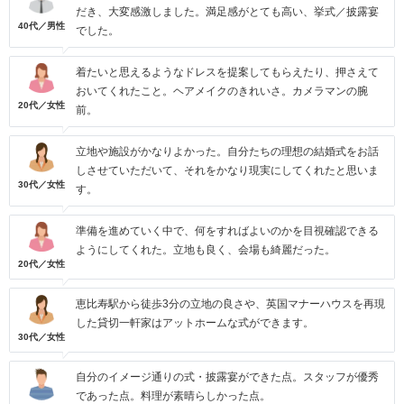
だき、大変感激しました。満足感がとても高い、挙式／披露宴
40代／男性
でした。
着たいと思えるようなドレスを提案してもらえたり、押さえて
おいてくれたこと。ヘアメイクのきれいさ。カメラマンの腕
20代／女性
前。
立地や施設がかなりよかった。自分たちの理想の結婚式をお話
しさせていただいて、それをかなり現実にしてくれたと思いま
30代／女性
す。
準備を進めていく中で、何をすればよいのかを目視確認できる
ようにしてくれた。立地も良く、会場も綺麗だった。
20代／女性
恵比寿駅から徒歩3分の立地の良さや、英国マナーハウスを再現
した貸切一軒家はアットホームな式ができます。
30代／女性
自分のイメージ通りの式・披露宴ができた点。スタッフが優秀
であった点。料理が素晴らしかった点。