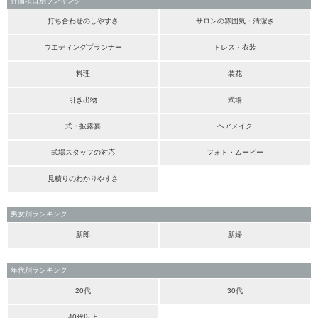
評価項目別ランキング
打ち合わせのしやすさ
サロンの雰囲気・清潔さ
ウエディングプランナー
ドレス・衣装
料理
装花
引き出物
式場
式・披露宴
ヘアメイク
式場スタッフの対応
フォト・ムービー
見積りのわかりやすさ
男女別ランキング
新郎
新婦
年代別ランキング
20代
30代
40代以上