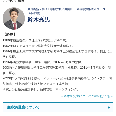
ランキング監修
慶應義塾大学理工学部教授／内閣府 上席科学技術政策フェロー
（非常勤）
鈴木秀男
【経歴】
1989年慶應義塾大学理工学部管理工学科卒業。
1992年ロチェスター大学経営大学院修士課程修了。
1996年東京工業大学大学院理工学研究科博士課程経営工学専攻修了。博士（工
学）取得。
1996年筑波大学社会工学系・講師。2002年6月同助教授。
2008年4月慶應義塾大学理工学部管理工学科・准教授。2011年4月同教授、現
在に至る。
2023年4月内閣府 科学技術・イノベーション推進事務局参事官（インフラ・防
災担当）付上席科学技術政策フェロー（非常勤）
研究分野は応用統計解析、品質管理、マーケティング。
≫鈴木研究室についての詳細はこちら
顧客満足度について