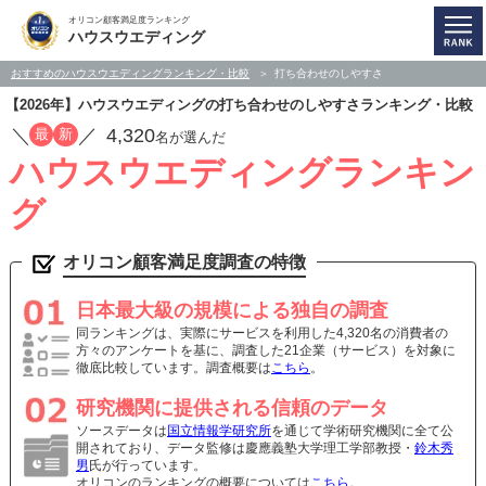
オリコン顧客満足度ランキング
ハウスウエディング
おすすめのハウスウエディングランキング・比較
打ち合わせのしやすさ
【2026年】ハウスウエディングの打ち合わせのしやすさランキング・比較
／
／
4,320
最
新
名が選んだ
ハウスウエディングランキン
グ
オリコン顧客満足度調査の特徴
日本最大級の規模による独自の調査
同ランキングは、実際にサービスを利用した4,320名の消費者の
方々のアンケートを基に、調査した21企業（サービス）を対象に
徹底比較しています。調査概要は
こちら
。
研究機関に提供される信頼のデータ
ソースデータは
国立情報学研究所
を通じて学術研究機関に全て公
開されており、データ監修は慶應義塾大学理工学部教授・
鈴木秀
男
氏が行っています。
オリコンのランキングの概要については
こちら
。