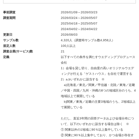
事前調査
2026/01/09～2026/03/23
調査期間
2026/03/24～2026/05/07
2025/04/18～2025/05/07
2024/04/02～2024/04/22
更新日
2026/08/03
サンプル数
4,320人（調査時サンプル数4,958人）
規定人数
100人以上
調査企業(サービス)数
21
定義
以下すべての条件を満たすウエディングプロデュース
会社
1）会場を貸し切り、自由度の高いオリジナルウエデ
ィングが行える「ゲストハウス」を自社で運営する
2）a,bいずれかに該当する ※
a)北海道／東北／関東／甲信越・北陸／東海／近畿
／中国・四国／九州・沖縄の8つの地域区分のうち、4
地域以上で展開している
b)関東／東海／近畿の主要3地域のうち、2地域以上
で展開している
ただし、直近3年間の回答データおよび会場分布につ
いて、以下のいずれかに該当する場合は除く ※
① 関東以外の1地域に90％以上集中している
② 関東に90％以上集中しており、かつ会場が存在す