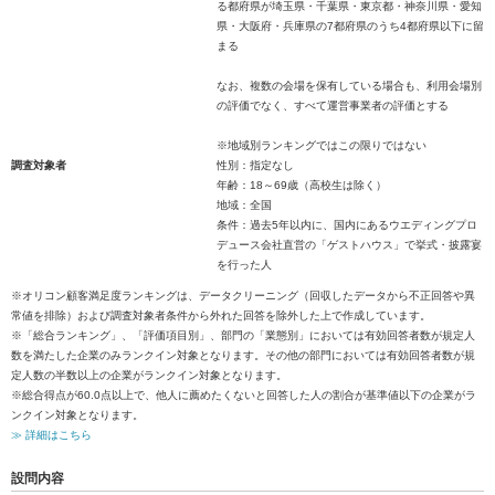
る都府県が埼玉県・千葉県・東京都・神奈川県・愛知
県・大阪府・兵庫県の7都府県のうち4都府県以下に留
まる
なお、複数の会場を保有している場合も、利用会場別
の評価でなく、すべて運営事業者の評価とする
※地域別ランキングではこの限りではない
調査対象者
性別：指定なし
年齢：18～69歳（高校生は除く）
地域：全国
条件：過去5年以内に、国内にあるウエディングプロ
デュース会社直営の「ゲストハウス」で挙式・披露宴
を行った人
※オリコン顧客満足度ランキングは、データクリーニング（回収したデータから不正回答や異
常値を排除）および調査対象者条件から外れた回答を除外した上で作成しています。
※「総合ランキング」、「評価項目別」、部門の「業態別」においては有効回答者数が規定人
数を満たした企業のみランクイン対象となります。その他の部門においては有効回答者数が規
定人数の半数以上の企業がランクイン対象となります。
※総合得点が60.0点以上で、他人に薦めたくないと回答した人の割合が基準値以下の企業がラ
ンクイン対象となります。
≫ 詳細はこちら
設問内容