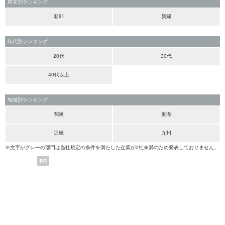
男女別ランキング
新郎
新婦
年代別ランキング
20代
30代
40代以上
地域別ランキング
関東
東海
近畿
九州
※文字がグレーの部門は当社規定の条件を満たした企業が2社未満のため発表しておりません。
PR