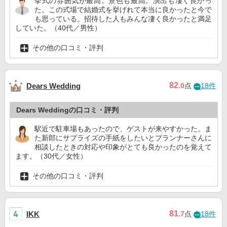
挙式の雰囲気が最高。景色も最高。演出も凄く良かっ
た。この式場で結婚式を挙げれて本当に良かったと今で
も思っている。招待した人もみんな凄く良かったと満足
していた。（40代／男性）
その他の口コミ・評判
82
Dears Wedding
.0
点
18件
Dears Weddingの口コミ・評判
駅近で駐車場もあったので、ゲストが来やすかった。ま
た新郎にサプライズの手紙をしたいとプランナーさんに
相談したときの対応や印象がとても良かったのを覚えて
ます。（30代／女性）
その他の口コミ・評判
81
IKK
.7
点
18件