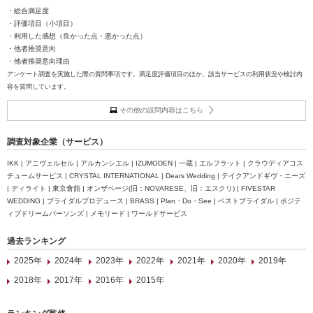
・総合満足度
・評価項目（小項目）
・利用した感想（良かった点・悪かった点）
・他者推奨意向
・他者推奨意向理由
アンケート調査を実施した際の質問事項です。満足度評価項目のほか、該当サービスの利用状況や検討内
容を質問しています。
その他の設問内容はこちら
調査対象企業（サービス）
IKK | アニヴェルセル | アルカンシエル | IZUMODEN | 一蔵 | エルフラット | クラウディアコス
チュームサービス | CRYSTAL INTERNATIONAL | Dears Wedding | テイクアンドギヴ・ニーズ
| ディライト | 東京會舘 | オンザページ(旧：NOVARESE、旧：エスクリ) | FIVESTAR
WEDDING | ブライダルプロデュース | BRASS | Plan・Do・See | ベストブライダル | ポジテ
ィブドリームパーソンズ | メモリード | ワールドサービス
過去ランキング
2025年
2024年
2023年
2022年
2021年
2020年
2019年
2018年
2017年
2016年
2015年