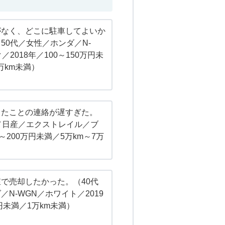
がなく、どこに駐車してよいか
50代／女性／ホンダ／N-
／2018年／100～150万円未
万km未満）
ったことの連絡が遅すぎた。
／日産／エクストレイル／ブ
～200万円未満／5万km～7万
で売却したかった。（40代
N-WGN／ホワイト／2019
円未満／1万km未満）