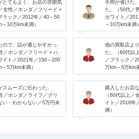
がとてもよく、お店の雰囲気
手間が省けた
／女性／ホンダ／フリード +
た。（50代／男
ラック／2012年／40～50
ホワイト／201
m～10万km未満）
～10万km未満
たので、話が通じやすかっ
他の買取店よ
性／ホンダ／フリード + ハ
た。（60代以
ト／2021年／150～200
／ブラック／20
m～5万km未満）
万km～5万km
がスムーズに伝わった。
購入したお店
男性／ホンダ／ライフ／グリ
（60代以上／
ない・わからない／5万円未
イト／2018年
満）