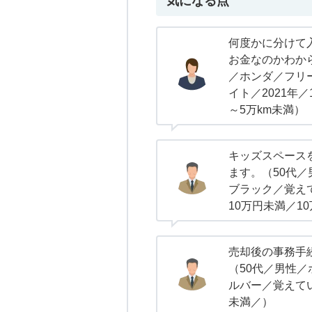
気になる点
何度かに分けて
お金なのかわか
／ホンダ／フリー
イト／2021年／
～5万km未満）
キッズスペース
ます。（50代
ブラック／覚え
10万円未満／1
売却後の事務手
（50代／男性
ルバー／覚えて
未満／）