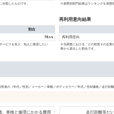
に分類したものです。
※形態別部門結果はランキングを形態
再利用意向結果
割合
78
再利用意向
.5％
サービスを友人・知人に推奨したい
※当調査における「どの程度その企業
果から算出した割合です。
回答者の（年代／性別／メーカー／車種／ボディカラー／年式／売却価格／走行距離
離、車検と修理にかかる費用
走行距離等だ