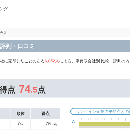
ング
売店
の評判・口コミ
会社に売却したことのある
6,652人
による、車買取会社別 比較・評判の
74
得点
.5
点
ランクイン企業の平均点との
順位
得点
A
7
76
位
.0
点