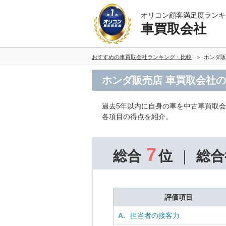
オリコン顧客満足度ランキ
車買取会社
おすすめの車買取会社ランキング・比較
ホンダ販
ホンダ販売店 車買取会社
過去5年以内に自身の車を中古車買取
各項目の得点を紹介。
7
総合
位
総合
評価項目
A.
担当者の接客力