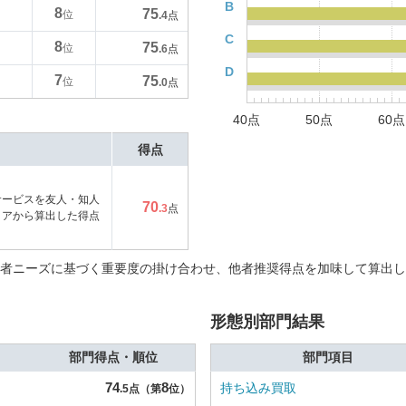
B
8
75
位
.4
点
C
8
75
位
.6
点
D
7
75
位
.0
点
40点
50点
60点
得点
サービスを友人・知人
70
.3
点
コアから算出した得点
者ニーズに基づく重要度の掛け合わせ、他者推奨得点を加味して算出し
形態別部門結果
部門得点・順位
部門項目
74
8
持ち込み買取
.5点（第
位）