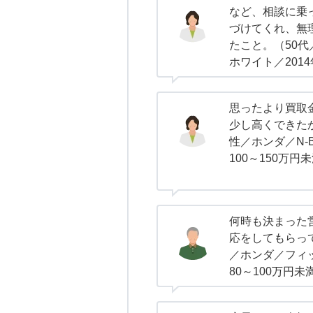
など、相談に乗
づけてくれ、無
たこと。（50代
ホワイト／201
思ったより買取
少し高くできた
性／ホンダ／N-
100～150万円
何時も決まった
応をしてもらっ
／ホンダ／フィッ
80～100万円未