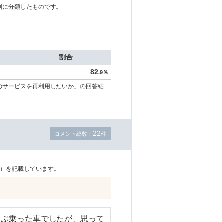
別に分類したものです。
割合
82
.9％
のサービスを再利用したいか」の回答結
22
コメント総数：
件
）を記載しています。
いぶ乗った車でしたが、思って