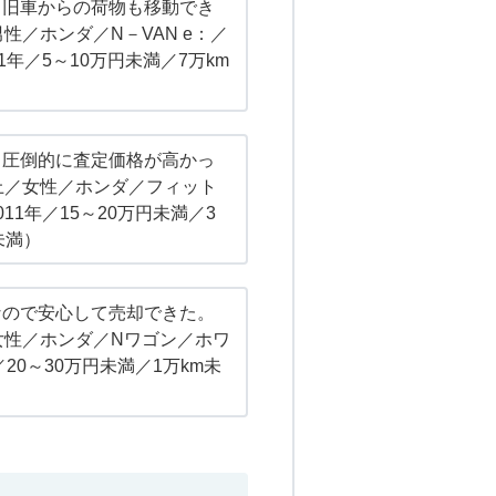
。旧車からの荷物も移動でき
性／ホンダ／N－VAN e：／
1年／5～10万円未満／7万km
）
り圧倒的に査定価格が高かっ
上／女性／ホンダ／フィット
11年／15～20万円未満／3
未満）
なので安心して売却できた。
女性／ホンダ／Nワゴン／ホワ
／20～30万円未満／1万km未