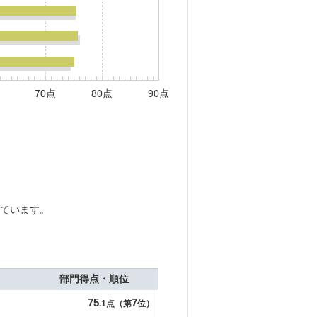
70点
80点
90点
ています。
部門得点・順位
75
7
.1点（第
位）