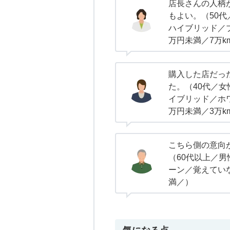
店長さんの人柄
もよい。（50代
ハイブリッド／ブ
万円未満／7万k
購入した店だっ
た。（40代／女
イブリッド／ホワイ
万円未満／3万k
こちら側の意向
（60代以上／
ーン／覚えてい
満／）