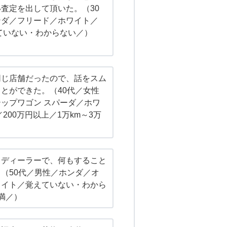
査定を出して頂いた。（30
ンダ／フリード／ホワイト／
えていない・わからない／）
同じ店舗だったので、話をスム
とができた。（40代／女性
ップワゴン スパーダ／ホワ
／200万円以上／1万km～3万
るディーラーで、何もすること
（50代／男性／ホンダ／オ
ワイト／覚えていない・わから
満／）