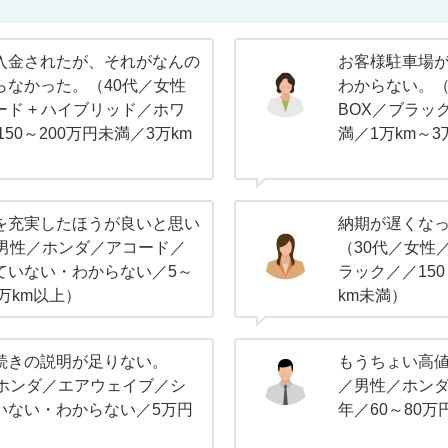
入金されたが、それがなんの
お客様駐車場
らなかった。（40代／女性
わからない。（
ド + ハイブリッド／ホワ
BOX／ブラック
150～200万円未満／3万km
満／1万km～3
を充実したほうが良いと思い
納期が遅くな
／男性／ホンダ／アコード／
（30代／女性
ていない・わからない／5～
ラック／／150
0万km以上）
km未満）
続きの説明が足りない。
もうちょい高値
／ホンダ／エアウェイブ／シ
／男性／ホンダ／
いない・わからない／5万円
年／60～80万