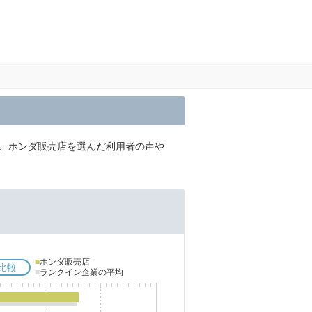
内、ホンダ販売店を選んだ利用者の声や
■
ホンダ販売店
比較
■
ランクイン企業の平均