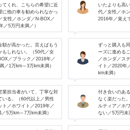
ってくれ、こちらの希望に近
いたよりも高い
理に他の車を勧められなかっ
代／女性／ホ
／女性／ホンダ／N-BOX／
2016年／覚
4年／5万円未満／）
金額が高かった。言えばもう
ずっと購入も
かもしれない。（50代／女
ーズに進めるこ
BOX／ブラック／2018年／
／ホンダ／ステ
未満／1万km～3万km未満）
イト／2020年
km未満）
営業担当者がいて、丁寧な対
付き合いのあ
ている。（60代以上／男性
なく楽だった。
ト／ホワイト／2019年／
ルティア／ホ
満／5万km～7万km未満）
ない／5万円未