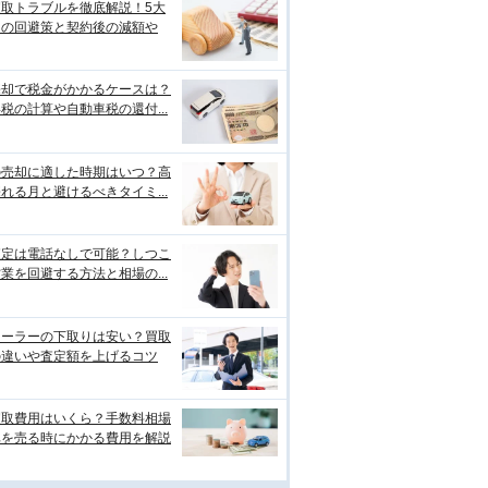
買取トラブルを徹底解説！5大
例の回避策と契約後の減額や
売却で税金がかかるケースは？
税の計算や自動車税の還付...
の売却に適した時期はいつ？高
れる月と避けるべきタイミ...
査定は電話なしで可能？しつこ
業を回避する方法と相場の...
ィーラーの下取りは安い？買取
の違いや査定額を上げるコツ
買取費用はいくら？手数料相場
車を売る時にかかる費用を解説