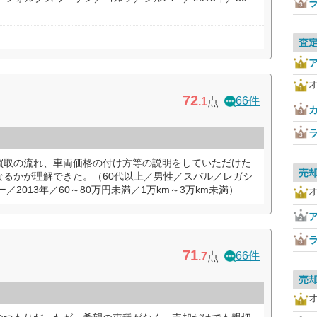
査
72
66件
.1
点
買取の流れ、車両価格の付け方等の説明をしていただけた
売
なるかが理解できた。（60代以上／男性／スバル／レガシ
／2013年／60～80万円未満／1万km～3万km未満）
71
66件
.7
点
売