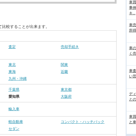
車
事
キ...
車
て比較することが出来ます。
所得
査定
売却手続き
車
く売
東北
関東
車
東海
近畿
い営
九州・沖縄
千葉県
東京都
デ
愛知県
大阪府
と
輸入車
車
軽自動車
コンパクト・ハッチバック
と
セダン