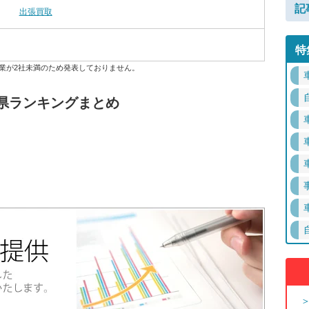
記
出張買取
特
業が2社未満のため発表しておりません。
県ランキングまとめ