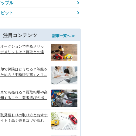
アップル
ラビット
注目コンテンツ
記事一覧へ ≫
をオークションで売るメリッ
・デメリットは？買取との違
売却で保険はどうなる？等級を
ための「中断証明書」と手...
故車でも売れる？買取相場や高
却するコツ、業者選びのポ...
買取見積もりの取り方とおすす
サイト！高く売るコツや流れ