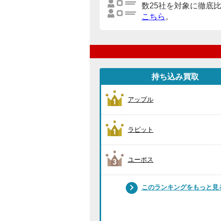
数25社を対象に徹底
こちら
。
持ち込み買取
アップル
ラビット
ユーポス
このランキングをもっと見