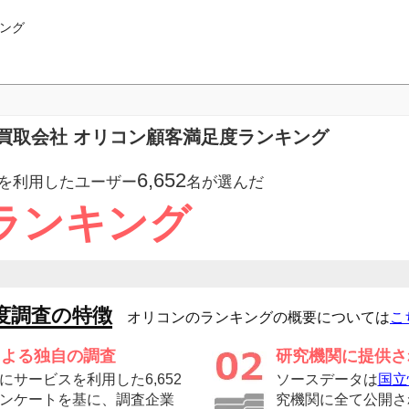
ング
買取会社 オリコン顧客満足度ランキング
6,652
を利用したユーザー
名が選んだ
ランキング
度調査の特徴
オリコンのランキングの概要については
こ
による独自の調査
研究機関に提供さ
サービスを利用した6,652
ソースデータは
国立
ンケートを基に、調査企業
究機関に全て公開さ