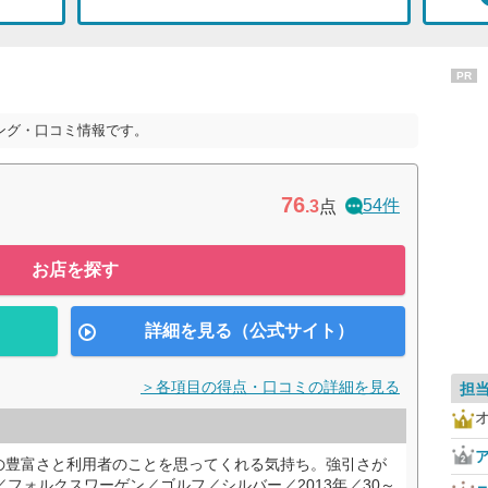
PR
ング・口コミ情報です。
76
54件
.3
点
お店を探す
詳細を見る（公式サイト）
＞各項目の得点・口コミの詳細を見る
担
の豊富さと利用者のことを思ってくれる気持ち。強引さが
／フォルクスワーゲン／ゴルフ／シルバー／2013年／30～