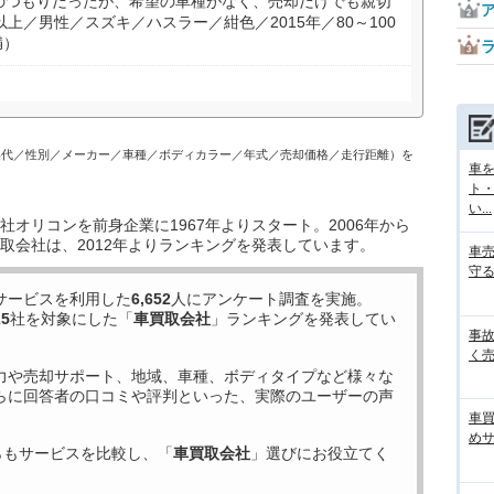
のつもりだったが、希望の車種がなく、売却だけでも親切
上／男性／スズキ／ハスラー／紺色／2015年／80～100
満）
年代／性別／メーカー／車種／ボディカラー／年式／売却価格／走行距離）を
車
ト
い...
オリコンを前身企業に1967年よりスタート。2006年から
取会社は、2012年よりランキングを発表しています。
車
守る
サービスを利用した
6,652
人にアンケート調査を実施。
25
社を対象にした「
車買取会社
」ランキングを発表してい
事
く売
力や売却サポート、地域、車種、ボディタイプなど様々な
らに回答者の口コミや評判といった、実際のユーザーの声
車
め
らもサービスを比較し、「
車買取会社
」選びにお役立てく