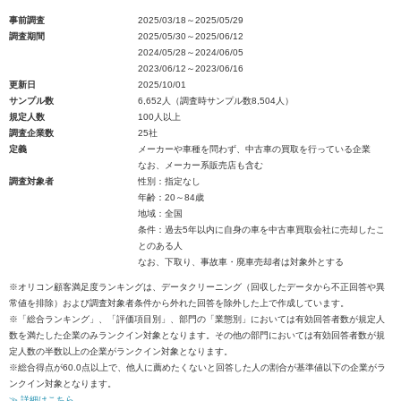
事前調査
2025/03/18～2025/05/29
調査期間
2025/05/30～2025/06/12
2024/05/28～2024/06/05
2023/06/12～2023/06/16
更新日
2025/10/01
サンプル数
6,652人（調査時サンプル数8,504人）
規定人数
100人以上
調査企業数
25社
定義
メーカーや車種を問わず、中古車の買取を行っている企業
なお、メーカー系販売店も含む
調査対象者
性別：指定なし
年齢：20～84歳
地域：全国
条件：過去5年以内に自身の車を中古車買取会社に売却したこ
とのある人
なお、下取り、事故車・廃車売却者は対象外とする
※オリコン顧客満足度ランキングは、データクリーニング（回収したデータから不正回答や異
常値を排除）および調査対象者条件から外れた回答を除外した上で作成しています。
※「総合ランキング」、「評価項目別」、部門の「業態別」においては有効回答者数が規定人
数を満たした企業のみランクイン対象となります。その他の部門においては有効回答者数が規
定人数の半数以上の企業がランクイン対象となります。
※総合得点が60.0点以上で、他人に薦めたくないと回答した人の割合が基準値以下の企業がラ
ンクイン対象となります。
≫ 詳細はこちら