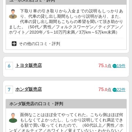
下取り車の引き取りから入金までの説明もしっかりあ
り、代車の貸し出し期間もしっかり説明があり、また、
代車の貸し出し期間もこちらの希望を聞いて頂き助かり
ました。（50代／男性／フォルクスワーゲン／ティグアン／
ホワイト／2020年／5～10万円未満／3万km～5万km未満）
その他の口コミ・評判
トヨタ販売店
75
.1
点
19件
ホンダ販売店
75
.0
点
22件
ホンダ販売店の口コミ・評判
面倒なことはほぼ全てやってくれた。こちら側はほぼ何
もしなくてよかったし、しっかり説明してくれ満足でき
る額で買い取ってくれたので。（60代以上／男性／ホ
ンダ／オルティア／ホワイト／覚えていない・わからない／