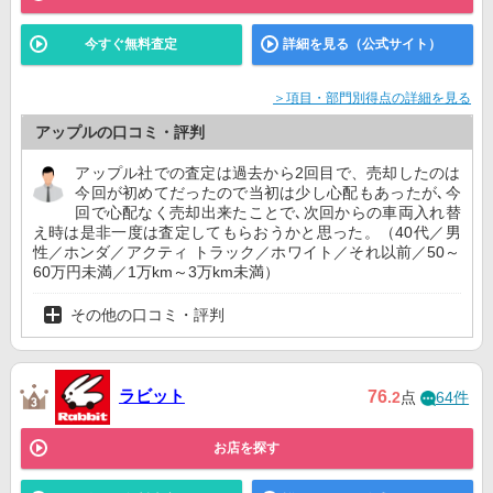
今すぐ無料査定
詳細を見る（公式サイト）
＞項目・部門別得点の詳細を見る
アップルの口コミ・評判
アップル社での査定は過去から2回目で、売却したのは
今回が初めてだったので当初は少し心配もあったが､今
回で心配なく売却出来たことで､次回からの車両入れ替
え時は是非一度は査定してもらおうかと思った。（40代／男
性／ホンダ／アクティ トラック／ホワイト／それ以前／50～
60万円未満／1万km～3万km未満）
その他の口コミ・評判
ラビット
76
.2
点
64件
お店を探す