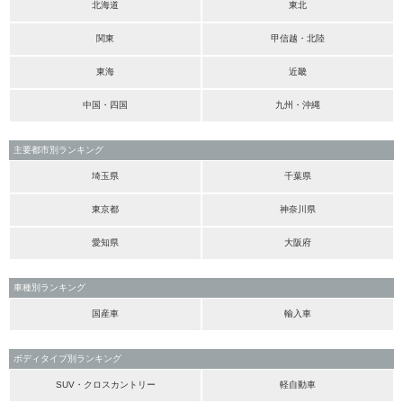
北海道
東北
関東
甲信越・北陸
東海
近畿
中国・四国
九州・沖縄
主要都市別ランキング
埼玉県
千葉県
東京都
神奈川県
愛知県
大阪府
車種別ランキング
国産車
輸入車
ボディタイプ別ランキング
SUV・クロスカントリー
軽自動車