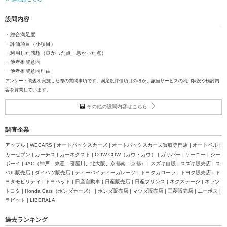
設問内容
・総合満足度
・評価項目（小項目）
・利用した感想（良かった点・悪かった点）
・他者推奨意向
・他者推奨意向理由
アンケート調査を実施した際の質問事項です。満足度評価項目のほか、該当サービスの利用状況や検討内
容を質問しています。
その他の設問内容はこちら
調査企業
アップル | WECARS | オートバックスカーズ | オートバックスカーズ買取専門店 | オートベル |
カーセブン | カーチス | カーネクスト | COW-COW（カウ・カウ） | ガリバー | ケーユー | シー
ボーイ | JAC（神戸、東灘、寝屋川、北大阪、京都南、京都） | スズキ自販 | スズキ販売店 | ス
バル販売店 | ダイハツ販売店 | ティーバイティーガレージ | トヨタカローラ | トヨタ販売店 | ト
ヨタモビリティ | トヨペット | 日産自動車 | 日産販売店 | 日産プリンス | ネクステージ | ネッツ
トヨタ | Honda Cars（ホンダカーズ） | ホンダ販売店 | マツダ販売店 | 三菱販売店 | ユーポス |
ラビット | LIBERALA
過去ランキング