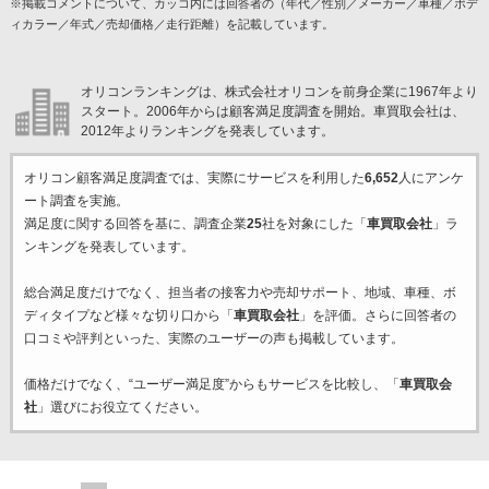
※掲載コメントについて、カッコ内には回答者の（年代／性別／メーカー／車種／ボデ
ィカラー／年式／売却価格／走行距離）を記載しています。
オリコンランキングは、株式会社オリコンを前身企業に1967年より
スタート。2006年からは顧客満足度調査を開始。車買取会社は、
2012年よりランキングを発表しています。
オリコン顧客満足度調査では、実際にサービスを利用した
6,652
人にアンケ
ート調査を実施。
満足度に関する回答を基に、調査企業
25
社を対象にした「
車買取会社
」ラ
ンキングを発表しています。
総合満足度だけでなく、担当者の接客力や売却サポート、地域、車種、ボ
ディタイプなど様々な切り口から「
車買取会社
」を評価。さらに回答者の
口コミや評判といった、実際のユーザーの声も掲載しています。
価格だけでなく、“ユーザー満足度”からもサービスを比較し、「
車買取会
社
」選びにお役立てください。