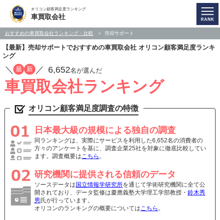
オリコン顧客満足度ランキング
車買取会社
おすすめの車買取会社ランキング・比較
売却サポート
【最新】売却サポートでおすすめの車買取会社 オリコン顧客満足度ランキ
ング
／
／
6,652
最
新
名が選んだ
車買取会社ランキング
オリコン顧客満足度調査の特徴
日本最大級の規模による独自の調査
同ランキングは、実際にサービスを利用した6,652名の消費者の
方々のアンケートを基に、調査企業25社を対象に徹底比較してい
ます。調査概要は
こちら
。
研究機関に提供される信頼のデータ
ソースデータは
国立情報学研究所
を通じて学術研究機関に全て公
開されており、データ監修は慶應義塾大学理工学部教授・
鈴木秀
男
氏が行っています。
オリコンのランキングの概要については
こちら
。