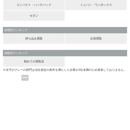
コンパクト・ハッチバック
ミニバン・ワンボックス
セダン
形態別ランキング
持ち込み買取
出張買取
経験別ランキング
初めての買取店
※文字がグレーの部門は当社規定の条件を満たした企業が2社未満のため発表しておりません。
PR