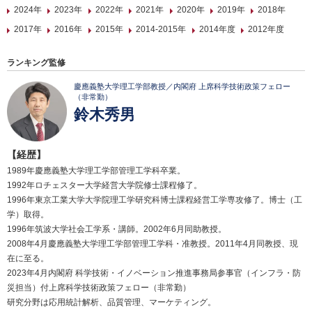
2024年
2023年
2022年
2021年
2020年
2019年
2018年
2017年
2016年
2015年
2014-2015年
2014年度
2012年度
ランキング監修
慶應義塾大学理工学部教授／内閣府 上席科学技術政策フェロー
（非常勤）
鈴木秀男
【経歴】
1989年慶應義塾大学理工学部管理工学科卒業。
1992年ロチェスター大学経営大学院修士課程修了。
1996年東京工業大学大学院理工学研究科博士課程経営工学専攻修了。博士（工
学）取得。
1996年筑波大学社会工学系・講師。2002年6月同助教授。
2008年4月慶應義塾大学理工学部管理工学科・准教授。2011年4月同教授、現
在に至る。
2023年4月内閣府 科学技術・イノベーション推進事務局参事官（インフラ・防
災担当）付上席科学技術政策フェロー（非常勤）
研究分野は応用統計解析、品質管理、マーケティング。