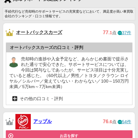
手続代行など売却時のサポートサービスの充実度などにおいて、満足度が高い車買取
会社のランキング・口コミ情報です。
オートバックスカーズ
77
.1
点
37件
オートバックスカーズの口コミ・評判
売却時の進捗や入金予定など、あらかじめ書面で提示さ
れた通りで安心できた。サポートサービスについては、
今回は関与なしであったが、サービス項目は十分充実し
ていると感じた。（60代以上／男性／トヨタ／クラウン ロイ
ヤル／シルバー／覚えていない・わからない／100～150万円
未満／5万km～7万km未満）
その他の口コミ・評判
アップル
76
.6
点
54件
お店を探す