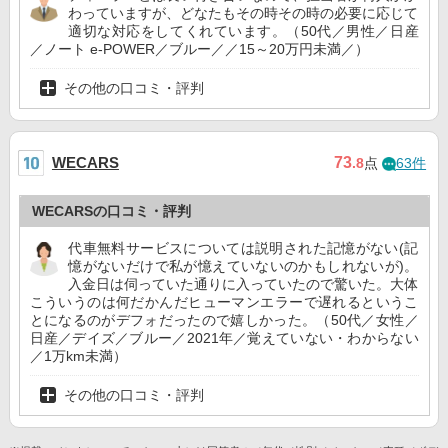
わっていますが、どなたもその時その時の必要に応じて
適切な対応をしてくれています。（50代／男性／日産
／ノート e-POWER／ブルー／／15～20万円未満／）
その他の口コミ・評判
73
WECARS
.8
点
63件
WECARSの口コミ・評判
代車無料サービスについては説明された記憶がない(記
憶がないだけで私が憶えていないのかもしれないが)。
入金日は伺っていた通りに入っていたので驚いた。大体
こういうのは何だかんだヒューマンエラーで遅れるというこ
とになるのがデフォだったので嬉しかった。（50代／女性／
日産／デイズ／ブルー／2021年／覚えていない・わからない
／1万km未満）
その他の口コミ・評判