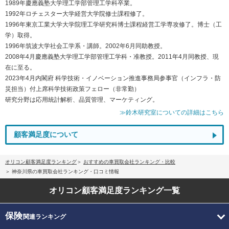
1989年慶應義塾大学理工学部管理工学科卒業。
1992年ロチェスター大学経営大学院修士課程修了。
1996年東京工業大学大学院理工学研究科博士課程経営工学専攻修了。博士（工
学）取得。
1996年筑波大学社会工学系・講師。2002年6月同助教授。
2008年4月慶應義塾大学理工学部管理工学科・准教授。2011年4月同教授、現
在に至る。
2023年4月内閣府 科学技術・イノベーション推進事務局参事官（インフラ・防
災担当）付上席科学技術政策フェロー（非常勤）
研究分野は応用統計解析、品質管理、マーケティング。
≫鈴木研究室についての詳細はこちら
顧客満足度について
オリコン顧客満足度ランキング
おすすめの車買取会社ランキング・比較
神奈川県の車買取会社ランキング・口コミ情報
オリコン顧客満足度
ランキング一覧
保険
関連ランキング