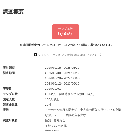
調査概要
サンプル数
6,652
人
この車買取会社ランキングは、オリコンの以下の調査に基づいています。
ジャンル・ランキング定義 調査詳細について
事前調査
2025/03/18～2025/05/29
調査期間
2025/05/30～2025/06/12
2024/05/28～2024/06/05
2023/06/12～2023/06/16
更新日
2025/10/01
サンプル数
6,652人（調査時サンプル数8,504人）
規定人数
100人以上
調査企業数
25社
定義
メーカーや車種を問わず、中古車の買取を行っている企業
なお、メーカー系販売店も含む
調査対象者
性別：指定なし
年齢：20～84歳
地域：全国