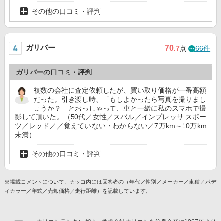
その他の口コミ・評判
ガリバー
70
.7
点
66件
ガリバーの口コミ・評判
複数の会社に査定依頼したが、買い取り価格が一番高額
だった。引き渡し時、「もしよかったら写真を撮りまし
ょうか？」とおっしゃって、車と一緒に私のスマホで撮
影して頂いた。（50代／女性／スバル／インプレッサ スポー
ツ／レッド／／覚えていない・わからない／7万km～10万km
未満）
その他の口コミ・評判
※掲載コメントについて、カッコ内には回答者の（年代／性別／メーカー／車種／ボデ
ィカラー／年式／売却価格／走行距離）を記載しています。