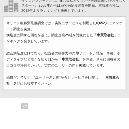
オリコンランキングは、株式会社オリコンを前身企業に1967年より
スタート。2006年からは顧客満足度調査を開始。車買取会社は、
2012年よりランキングを発表しています。
オリコン顧客満足度調査では、実際にサービスを利用した
6,652
人にアンケ
ート調査を実施。
満足度に関する回答を基に、調査企業
25
社を対象にした「
車買取会社
」ラ
ンキングを発表しています。
総合満足度だけでなく、担当者の接客力や売却サポート、地域、車種、ボ
ディタイプなど様々な切り口から「
車買取会社
」を評価。さらに回答者の
口コミや評判といった、実際のユーザーの声も掲載しています。
価格だけでなく、“ユーザー満足度”からもサービスを比較し、「
車買取会
社
」選びにお役立てください。
PR