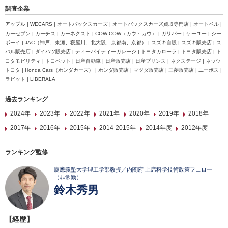
調査企業
アップル | WECARS | オートバックスカーズ | オートバックスカーズ買取専門店 | オートベル |
カーセブン | カーチス | カーネクスト | COW-COW（カウ・カウ） | ガリバー | ケーユー | シー
ボーイ | JAC（神戸、東灘、寝屋川、北大阪、京都南、京都） | スズキ自販 | スズキ販売店 | ス
バル販売店 | ダイハツ販売店 | ティーバイティーガレージ | トヨタカローラ | トヨタ販売店 | ト
ヨタモビリティ | トヨペット | 日産自動車 | 日産販売店 | 日産プリンス | ネクステージ | ネッツ
トヨタ | Honda Cars（ホンダカーズ） | ホンダ販売店 | マツダ販売店 | 三菱販売店 | ユーポス |
ラビット | LIBERALA
過去ランキング
2024年
2023年
2022年
2021年
2020年
2019年
2018年
2017年
2016年
2015年
2014-2015年
2014年度
2012年度
ランキング監修
慶應義塾大学理工学部教授／内閣府 上席科学技術政策フェロー
（非常勤）
鈴木秀男
【経歴】