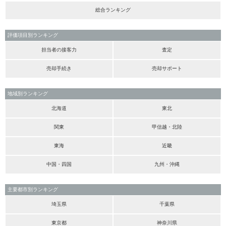
総合ランキング
評価項目別ランキング
担当者の接客力
査定
売却手続き
売却サポート
地域別ランキング
北海道
東北
関東
甲信越・北陸
東海
近畿
中国・四国
九州・沖縄
主要都市別ランキング
埼玉県
千葉県
東京都
神奈川県