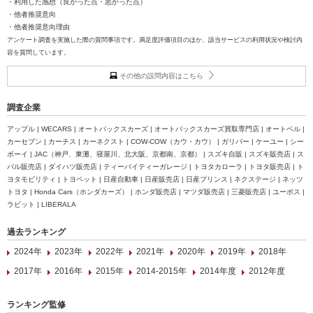
・利用した感想（良かった点・悪かった点）
・他者推奨意向
・他者推奨意向理由
アンケート調査を実施した際の質問事項です。満足度評価項目のほか、該当サービスの利用状況や検討内
容を質問しています。
その他の設問内容はこちら
調査企業
アップル | WECARS | オートバックスカーズ | オートバックスカーズ買取専門店 | オートベル |
カーセブン | カーチス | カーネクスト | COW-COW（カウ・カウ） | ガリバー | ケーユー | シー
ボーイ | JAC（神戸、東灘、寝屋川、北大阪、京都南、京都） | スズキ自販 | スズキ販売店 | ス
バル販売店 | ダイハツ販売店 | ティーバイティーガレージ | トヨタカローラ | トヨタ販売店 | ト
ヨタモビリティ | トヨペット | 日産自動車 | 日産販売店 | 日産プリンス | ネクステージ | ネッツ
トヨタ | Honda Cars（ホンダカーズ） | ホンダ販売店 | マツダ販売店 | 三菱販売店 | ユーポス |
ラビット | LIBERALA
過去ランキング
2024年
2023年
2022年
2021年
2020年
2019年
2018年
2017年
2016年
2015年
2014-2015年
2014年度
2012年度
ランキング監修