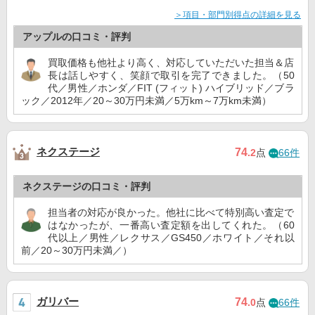
＞項目・部門別得点の詳細を見る
アップルの口コミ・評判
買取価格も他社より高く、対応していただいた担当＆店
長は話しやすく、笑顔で取引を完了できました。（50
代／男性／ホンダ／FIT (フィット) ハイブリッド／ブラ
ック／2012年／20～30万円未満／5万km～7万km未満）
ネクステージ
74
.2
点
66件
ネクステージの口コミ・評判
担当者の対応が良かった。他社に比べて特別高い査定で
はなかったが、一番高い査定額を出してくれた。（60
代以上／男性／レクサス／GS450／ホワイト／それ以
前／20～30万円未満／）
ガリバー
74
.0
点
66件