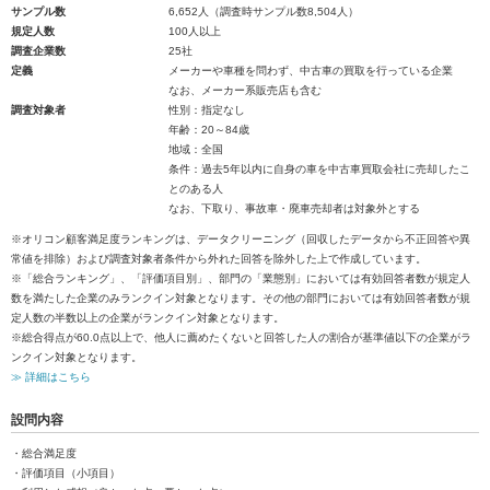
サンプル数
6,652人（調査時サンプル数8,504人）
規定人数
100人以上
調査企業数
25社
定義
メーカーや車種を問わず、中古車の買取を行っている企業
なお、メーカー系販売店も含む
調査対象者
性別：指定なし
年齢：20～84歳
地域：全国
条件：過去5年以内に自身の車を中古車買取会社に売却したこ
とのある人
なお、下取り、事故車・廃車売却者は対象外とする
※オリコン顧客満足度ランキングは、データクリーニング（回収したデータから不正回答や異
常値を排除）および調査対象者条件から外れた回答を除外した上で作成しています。
※「総合ランキング」、「評価項目別」、部門の「業態別」においては有効回答者数が規定人
数を満たした企業のみランクイン対象となります。その他の部門においては有効回答者数が規
定人数の半数以上の企業がランクイン対象となります。
※総合得点が60.0点以上で、他人に薦めたくないと回答した人の割合が基準値以下の企業がラ
ンクイン対象となります。
≫ 詳細はこちら
設問内容
・総合満足度
・評価項目（小項目）