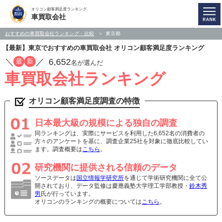
オリコン顧客満足度ランキング
車買取会社
おすすめの車買取会社ランキング・比較
東京都
【最新】東京でおすすめの車買取会社 オリコン顧客満足度ランキング
／
／
6,652
最
新
名が選んだ
車買取会社ランキング
オリコン顧客満足度調査の特徴
日本最大級の規模による独自の調査
同ランキングは、実際にサービスを利用した6,652名の消費者の
方々のアンケートを基に、調査企業25社を対象に徹底比較してい
ます。調査概要は
こちら
。
研究機関に提供される信頼のデータ
ソースデータは
国立情報学研究所
を通じて学術研究機関に全て公
開されており、データ監修は慶應義塾大学理工学部教授・
鈴木秀
男
氏が行っています。
オリコンのランキングの概要については
こちら
。