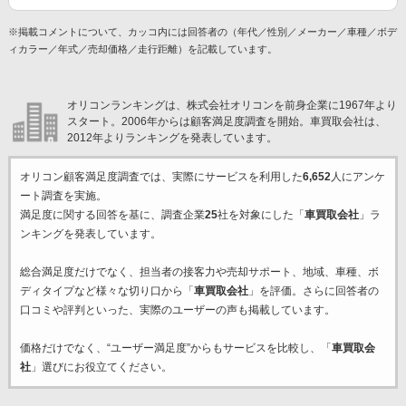
※掲載コメントについて、カッコ内には回答者の（年代／性別／メーカー／車種／ボデ
ィカラー／年式／売却価格／走行距離）を記載しています。
オリコンランキングは、株式会社オリコンを前身企業に1967年より
スタート。2006年からは顧客満足度調査を開始。車買取会社は、
2012年よりランキングを発表しています。
オリコン顧客満足度調査では、実際にサービスを利用した
6,652
人にアンケ
ート調査を実施。
満足度に関する回答を基に、調査企業
25
社を対象にした「
車買取会社
」ラ
ンキングを発表しています。
総合満足度だけでなく、担当者の接客力や売却サポート、地域、車種、ボ
ディタイプなど様々な切り口から「
車買取会社
」を評価。さらに回答者の
口コミや評判といった、実際のユーザーの声も掲載しています。
価格だけでなく、“ユーザー満足度”からもサービスを比較し、「
車買取会
社
」選びにお役立てください。