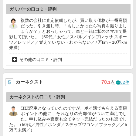
ガリバーの口コミ・評判
複数の会社に査定依頼したが、買い取り価格が一番高額
だった。引き渡し時、「もしよかったら写真を撮りまし
ょうか？」とおっしゃって、車と一緒に私のスマホで撮
影して頂いた。（50代／女性／スバル／インプレッサ スポー
ツ／レッド／／覚えていない・わからない／7万km～10万km
未満）
その他の口コミ・評判
カーネクスト
70
.1
点
62件
カーネクストの口コミ・評判
ほぼ廃車となっていたのですが、ポイ活でもらえる高額
ポイントの他に、それなりの売却値がついて満足でし
た。申し込みや査定も全てネット完結だったのも楽でし
た。（50代／男性／ホンダ／ステップワゴン／ブラック／／5
万円未満／）