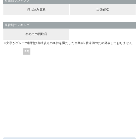
形態別ランキング
持ち込み買取
出張買取
経験別ランキング
初めての買取店
※文字がグレーの部門は当社規定の条件を満たした企業が2社未満のため発表しておりません。
PR