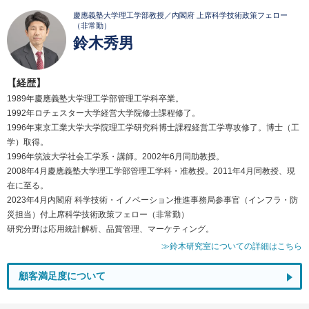
慶應義塾大学理工学部教授／内閣府 上席科学技術政策フェロー
（非常勤）
鈴木秀男
【経歴】
1989年慶應義塾大学理工学部管理工学科卒業。
1992年ロチェスター大学経営大学院修士課程修了。
1996年東京工業大学大学院理工学研究科博士課程経営工学専攻修了。博士（工
学）取得。
1996年筑波大学社会工学系・講師。2002年6月同助教授。
2008年4月慶應義塾大学理工学部管理工学科・准教授。2011年4月同教授、現
在に至る。
2023年4月内閣府 科学技術・イノベーション推進事務局参事官（インフラ・防
災担当）付上席科学技術政策フェロー（非常勤）
研究分野は応用統計解析、品質管理、マーケティング。
≫鈴木研究室についての詳細はこちら
顧客満足度について