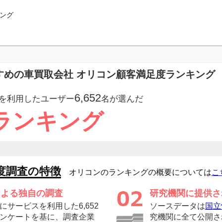
ング
すめの車買取会社 オリコン顧客満足度ランキング
6,652
を利用したユーザー
名が選んだ
ランキング
度調査の特徴
オリコンのランキングの概要については
こ
による独自の調査
研究機関に提供さ
サービスを利用した6,652
ソースデータは
国立
ンケートを基に、調査企業
究機関に全て公開さ