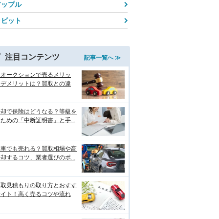
アップル
ラビット
注目コンテンツ
記事一覧へ ≫
をオークションで売るメリッ
・デメリットは？買取との違
売却で保険はどうなる？等級を
ための「中断証明書」と手...
故車でも売れる？買取相場や高
却するコツ、業者選びのポ...
買取見積もりの取り方とおすす
サイト！高く売るコツや流れ