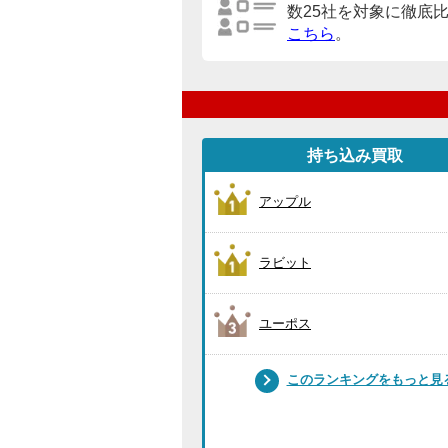
数25社を対象に徹底
こちら
。
持ち込み買取
アップル
ラビット
ユーポス
このランキングをもっと見