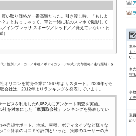
、買い取り価格が一番高額だった。引き渡し時、「もしよ
か？」とおっしゃって、車と一緒に私のスマホで撮影して
ル／インプレッサ スポーツ／レッド／／覚えていない・わ
未満）
車
ト
い...
年代／性別／メーカー／車種／ボディカラー／年式／売却価格／走行距離）を
車
守る
オリコンを前身企業に1967年よりスタート。2006年から
取会社は、2012年よりランキングを発表しています。
事
く売
サービスを利用した
6,652
人にアンケート調査を実施。
25
社を対象にした「
車買取会社
」ランキングを発表してい
車
め
力や売却サポート、地域、車種、ボディタイプなど様々な
らに回答者の口コミや評判といった、実際のユーザーの声