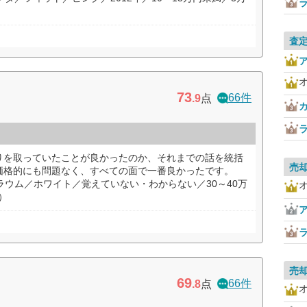
査
73
66件
.9
点
りを取っていたことが良かったのか、それまでの話を統括
売
価格的にも問題なく、すべての面で一番良かったです。
ラウム／ホワイト／覚えていない・わからない／30～40万
）
売
69
66件
.8
点