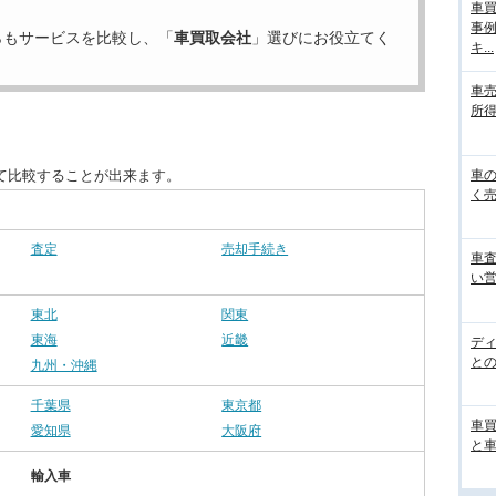
車
事
らもサービスを比較し、「
車買取会社
」選びにお役立てく
キ...
車
所得
車
て比較することが出来ます。
く売
査定
売却手続き
車
い営
東北
関東
東海
近畿
デ
と
九州・沖縄
千葉県
東京都
車
愛知県
大阪府
と
輸入車