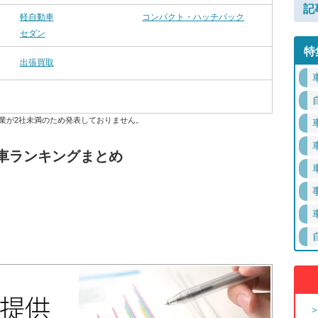
記
軽自動車
コンパクト・ハッチバック
セダン
特
出張買取
業が2社未満のため発表しておりません。
車ランキングまとめ