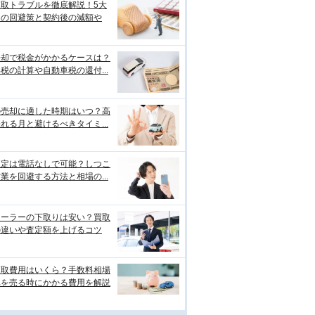
買取トラブルを徹底解説！5大
例の回避策と契約後の減額や
売却で税金がかかるケースは？
税の計算や自動車税の還付...
の売却に適した時期はいつ？高
れる月と避けるべきタイミ...
査定は電話なしで可能？しつこ
業を回避する方法と相場の...
ィーラーの下取りは安い？買取
の違いや査定額を上げるコツ
買取費用はいくら？手数料相場
車を売る時にかかる費用を解説