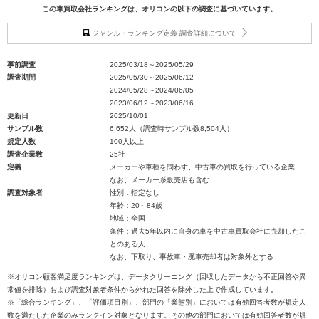
この車買取会社ランキングは、オリコンの以下の調査に基づいています。
ジャンル・ランキング定義 調査詳細について
事前調査
2025/03/18～2025/05/29
調査期間
2025/05/30～2025/06/12
2024/05/28～2024/06/05
2023/06/12～2023/06/16
更新日
2025/10/01
サンプル数
6,652人（調査時サンプル数8,504人）
規定人数
100人以上
調査企業数
25社
定義
メーカーや車種を問わず、中古車の買取を行っている企業
なお、メーカー系販売店も含む
調査対象者
性別：指定なし
年齢：20～84歳
地域：全国
条件：過去5年以内に自身の車を中古車買取会社に売却したこ
とのある人
なお、下取り、事故車・廃車売却者は対象外とする
※オリコン顧客満足度ランキングは、データクリーニング（回収したデータから不正回答や異
常値を排除）および調査対象者条件から外れた回答を除外した上で作成しています。
※「総合ランキング」、「評価項目別」、部門の「業態別」においては有効回答者数が規定人
数を満たした企業のみランクイン対象となります。その他の部門においては有効回答者数が規