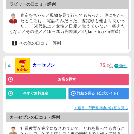
ラビットの口コミ・評判
査定をちゃんと現物を見て行ってもらった。他にあたっ
たところは、電話のみだった。査定額も他より良かっ
た。（60代以上／女性／日産／覚えていない・答えた
くない／その他／／15～20万円未満／3万km～5万km未満）
その他の口コミ・評判
カーセブン
75
.2
点
65件
お店を探す
今すぐ無料査定
詳細を見る（公式サイト）
＞項目・部門別得点の詳細を見る
カーセブンの口コミ・評判
社員教育が完全になされていて、どれを取っても言うこ
となしで、とても感じ良く車の売却まで手伝って頂きま