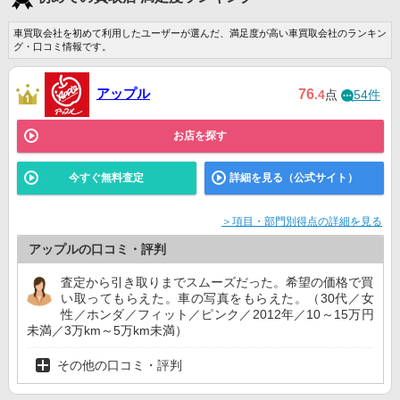
車買取会社を初めて利用したユーザーが選んだ、満足度が高い車買取会社のランキン
グ・口コミ情報です。
アップル
76
.4
点
54件
お店を探す
今すぐ無料査定
詳細を見る（公式サイト）
＞項目・部門別得点の詳細を見る
アップルの口コミ・評判
査定から引き取りまでスムーズだった。希望の価格で買
い取ってもらえた。車の写真をもらえた。（30代／女
性／ホンダ／フィット／ピンク／2012年／10～15万円
未満／3万km～5万km未満）
その他の口コミ・評判