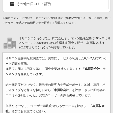
その他の口コミ・評判
※掲載コメントについて、カッコ内には回答者の（年代／性別／メーカー／車種／ボデ
ィカラー／年式／売却価格／走行距離）を記載しています。
オリコンランキングは、株式会社オリコンを前身企業に1967年より
スタート。2006年からは顧客満足度調査を開始。車買取会社は、
2012年よりランキングを発表しています。
オリコン顧客満足度調査では、実際にサービスを利用した
6,652
人にアンケ
ート調査を実施。
満足度に関する回答を基に、調査企業
25
社を対象にした「
車買取会社
」ラ
ンキングを発表しています。
総合満足度だけでなく、担当者の接客力や売却サポート、地域、車種、ボ
ディタイプなど様々な切り口から「
車買取会社
」を評価。さらに回答者の
口コミや評判といった、実際のユーザーの声も掲載しています。
価格だけでなく、“ユーザー満足度”からもサービスを比較し、「
車買取会
社
」選びにお役立てください。