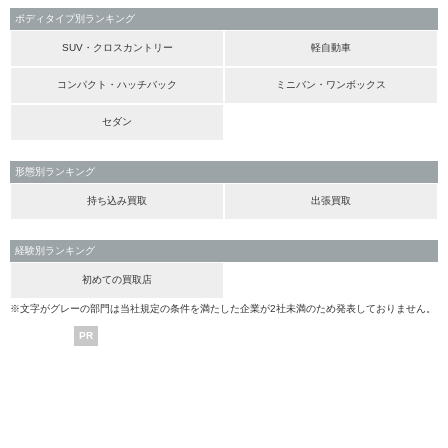
ボディタイプ別ランキング
SUV・クロスカントリー
軽自動車
コンパクト・ハッチバック
ミニバン・ワンボックス
セダン
形態別ランキング
持ち込み買取
出張買取
経験別ランキング
初めての買取店
※文字がグレーの部門は当社規定の条件を満たした企業が2社未満のため発表しておりません。
PR