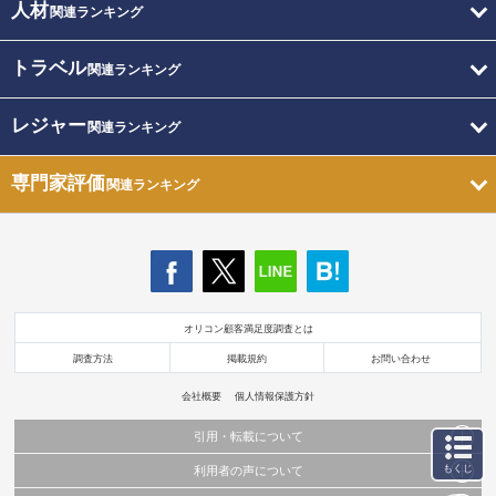
人材
関連ランキング
トラベル
関連ランキング
レジャー
関連ランキング
専門家評価
関連ランキング
オリコン顧客満足度調査とは
調査方法
掲載規約
お問い合わせ
会社概要
個人情報保護方針
引用・転載について
もくじ
利用者の声について
当サイトで公開されている情報（文字、写真、イラスト、画像データ等）及びこれらの配
置・編集および構造などについての著作権は株式会社oricon MEに帰属しております。