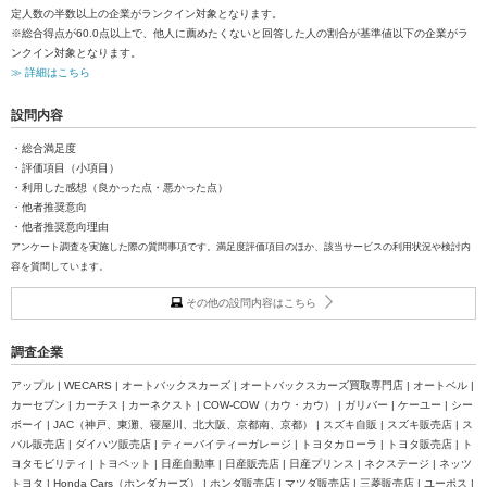
定人数の半数以上の企業がランクイン対象となります。
※総合得点が60.0点以上で、他人に薦めたくないと回答した人の割合が基準値以下の企業がラ
ンクイン対象となります。
≫ 詳細はこちら
設問内容
・総合満足度
・評価項目（小項目）
・利用した感想（良かった点・悪かった点）
・他者推奨意向
・他者推奨意向理由
アンケート調査を実施した際の質問事項です。満足度評価項目のほか、該当サービスの利用状況や検討内
容を質問しています。
その他の設問内容はこちら
調査企業
アップル | WECARS | オートバックスカーズ | オートバックスカーズ買取専門店 | オートベル |
カーセブン | カーチス | カーネクスト | COW-COW（カウ・カウ） | ガリバー | ケーユー | シー
ボーイ | JAC（神戸、東灘、寝屋川、北大阪、京都南、京都） | スズキ自販 | スズキ販売店 | ス
バル販売店 | ダイハツ販売店 | ティーバイティーガレージ | トヨタカローラ | トヨタ販売店 | ト
ヨタモビリティ | トヨペット | 日産自動車 | 日産販売店 | 日産プリンス | ネクステージ | ネッツ
トヨタ | Honda Cars（ホンダカーズ） | ホンダ販売店 | マツダ販売店 | 三菱販売店 | ユーポス |