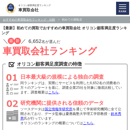
オリコン顧客満足度ランキング
車買取会社
おすすめの車買取会社ランキング・比較
初めての買取店
【最新】初めての買取でおすすめの車買取会社 オリコン顧客満足度ランキ
ング
／
／
6,652
最
新
名が選んだ
車買取会社ランキング
オリコン顧客満足度調査の特徴
日本最大級の規模による独自の調査
同ランキングは、実際にサービスを利用した6,652名の消費者の
方々のアンケートを基に、調査企業25社を対象に徹底比較してい
ます。調査概要は
こちら
。
研究機関に提供される信頼のデータ
ソースデータは
国立情報学研究所
を通じて学術研究機関に全て公
開されており、データ監修は慶應義塾大学理工学部教授・
鈴木秀
男
氏が行っています。
オリコンのランキングの概要については
こちら
。