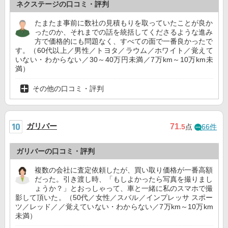
ネクステージの口コミ・評判
たまたま事前に数社の見積もりを取っていたことが良か
ったのか、それまでの話を統括してくださるような進み
方で価格的にも問題なく、すべての面で一番良かったで
す。（60代以上／男性／トヨタ／ラウム／ホワイト／覚えて
いない・わからない／30～40万円未満／7万km～10万km未
満）
その他の口コミ・評判
ガリバー
71
.5
点
66件
ガリバーの口コミ・評判
複数の会社に査定依頼したが、買い取り価格が一番高額
だった。引き渡し時、「もしよかったら写真を撮りまし
ょうか？」とおっしゃって、車と一緒に私のスマホで撮
影して頂いた。（50代／女性／スバル／インプレッサ スポー
ツ／レッド／／覚えていない・わからない／7万km～10万km
未満）