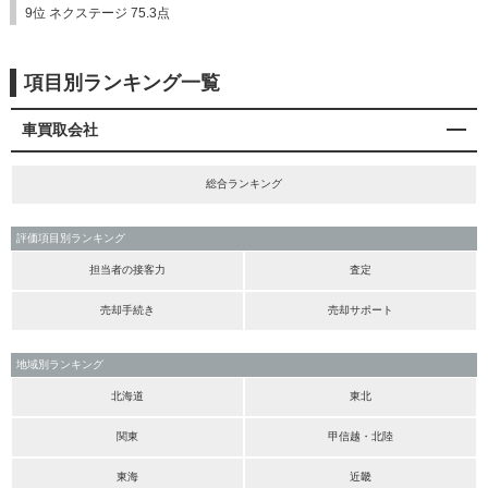
9位 ネクステージ 75.3点
項目別ランキング一覧
車買取会社
総合ランキング
評価項目別ランキング
担当者の接客力
査定
売却手続き
売却サポート
地域別ランキング
北海道
東北
関東
甲信越・北陸
東海
近畿