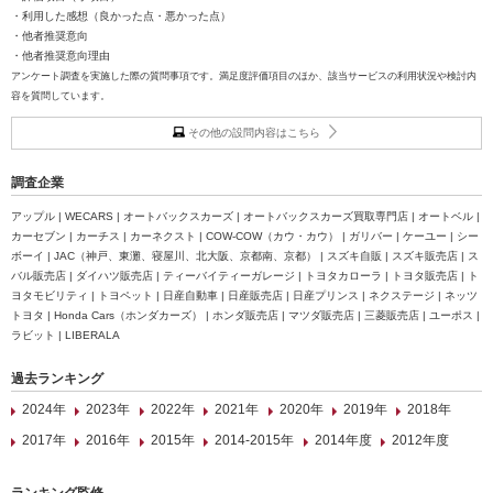
・利用した感想（良かった点・悪かった点）
・他者推奨意向
・他者推奨意向理由
アンケート調査を実施した際の質問事項です。満足度評価項目のほか、該当サービスの利用状況や検討内
容を質問しています。
その他の設問内容はこちら
調査企業
アップル | WECARS | オートバックスカーズ | オートバックスカーズ買取専門店 | オートベル |
カーセブン | カーチス | カーネクスト | COW-COW（カウ・カウ） | ガリバー | ケーユー | シー
ボーイ | JAC（神戸、東灘、寝屋川、北大阪、京都南、京都） | スズキ自販 | スズキ販売店 | ス
バル販売店 | ダイハツ販売店 | ティーバイティーガレージ | トヨタカローラ | トヨタ販売店 | ト
ヨタモビリティ | トヨペット | 日産自動車 | 日産販売店 | 日産プリンス | ネクステージ | ネッツ
トヨタ | Honda Cars（ホンダカーズ） | ホンダ販売店 | マツダ販売店 | 三菱販売店 | ユーポス |
ラビット | LIBERALA
過去ランキング
2024年
2023年
2022年
2021年
2020年
2019年
2018年
2017年
2016年
2015年
2014-2015年
2014年度
2012年度
ランキング監修