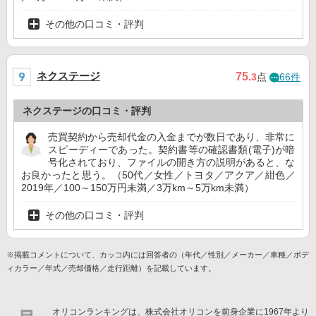
その他の口コミ・評判
ネクステージ
75
.3
点
66件
ネクステージの口コミ・評判
売買契約から売却代金の入金までが数日であり、非常に
スピーディーであった。契約書等の確認書類(電子)が暗
号化されており、ファイルの開き方の説明があると、な
お良かったと思う。（50代／女性／トヨタ／アクア／紺色／
2019年／100～150万円未満／3万km～5万km未満）
その他の口コミ・評判
※掲載コメントについて、カッコ内には回答者の（年代／性別／メーカー／車種／ボデ
ィカラー／年式／売却価格／走行距離）を記載しています。
オリコンランキングは、株式会社オリコンを前身企業に1967年より