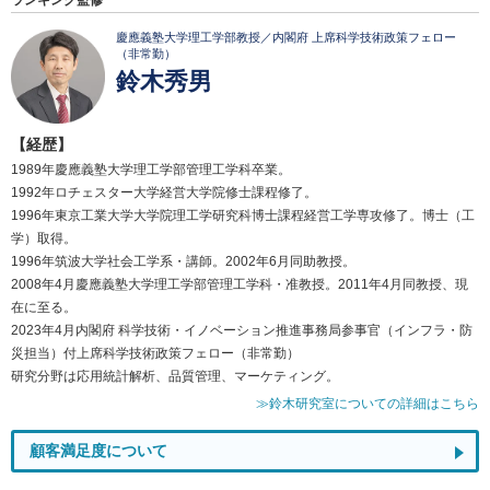
慶應義塾大学理工学部教授／内閣府 上席科学技術政策フェロー
（非常勤）
鈴木秀男
【経歴】
1989年慶應義塾大学理工学部管理工学科卒業。
1992年ロチェスター大学経営大学院修士課程修了。
1996年東京工業大学大学院理工学研究科博士課程経営工学専攻修了。博士（工
学）取得。
1996年筑波大学社会工学系・講師。2002年6月同助教授。
2008年4月慶應義塾大学理工学部管理工学科・准教授。2011年4月同教授、現
在に至る。
2023年4月内閣府 科学技術・イノベーション推進事務局参事官（インフラ・防
災担当）付上席科学技術政策フェロー（非常勤）
研究分野は応用統計解析、品質管理、マーケティング。
≫鈴木研究室についての詳細はこちら
顧客満足度について