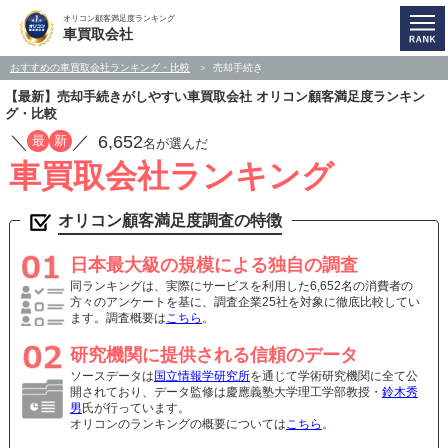
オリコン顧客満足度ランキング
車買取会社
おすすめの車買取会社ランキング・比較
売却手続き
【最新】売却手続きがしやすい車買取会社 オリコン顧客満足度ランキン
グ・比較
／
／
6,652
最
新
名が選んだ
車買取会社ランキング
オリコン顧客満足度調査の特徴
日本最大級の規模による独自の調査
同ランキングは、実際にサービスを利用した6,652名の消費者の
方々のアンケートを基に、調査企業25社を対象に徹底比較してい
ます。調査概要は
こちら
。
研究機関に提供される信頼のデータ
ソースデータは
国立情報学研究所
を通じて学術研究機関に全て公
開されており、データ監修は慶應義塾大学理工学部教授・
鈴木秀
男
氏が行っています。
オリコンのランキングの概要については
こちら
。