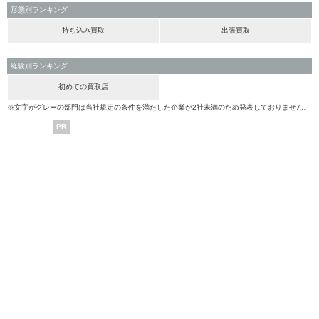
形態別ランキング
持ち込み買取
出張買取
経験別ランキング
初めての買取店
※文字がグレーの部門は当社規定の条件を満たした企業が2社未満のため発表しておりません。
PR