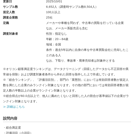
更新日
2025/10/01
サンプル数
6,652人（調査時サンプル数8,504人）
規定人数
100人以上
調査企業数
25社
定義
メーカーや車種を問わず、中古車の買取を行っている企業
なお、メーカー系販売店も含む
調査対象者
性別：指定なし
年齢：20～84歳
地域：全国
条件：過去5年以内に自身の車を中古車買取会社に売却したこ
とのある人
なお、下取り、事故車・廃車売却者は対象外とする
※オリコン顧客満足度ランキングは、データクリーニング（回収したデータから不正回答や異
常値を排除）および調査対象者条件から外れた回答を除外した上で作成しています。
※「総合ランキング」、「評価項目別」、部門の「業態別」においては有効回答者数が規定人
数を満たした企業のみランクイン対象となります。その他の部門においては有効回答者数が規
定人数の半数以上の企業がランクイン対象となります。
※総合得点が60.0点以上で、他人に薦めたくないと回答した人の割合が基準値以下の企業がラ
ンクイン対象となります。
≫ 詳細はこちら
設問内容
・総合満足度
・評価項目（小項目）