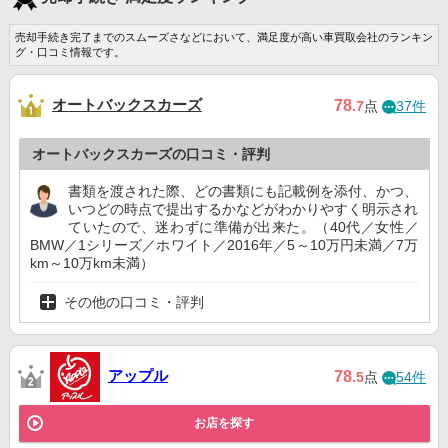
売却手続き完了までのスムーズさなどにおいて、満足度が高い車買取会社のランキン
グ・口コミ情報です。
オートバックスカーズ
78
.7
点
37件
オートバックスカーズの口コミ・評判
書類を渡された際、どの書類にも記載例を添付、かつ、
いつどの時点で提出するかなどがわかりやすく明示され
ていたので、迷わずに準備が出来た。（40代／女性／
BMW／1シリーズ／ホワイト／2016年／5～10万円未満／7万
km～10万km未満）
その他の口コミ・評判
アップル
78
.5
点
54件
お店を探す