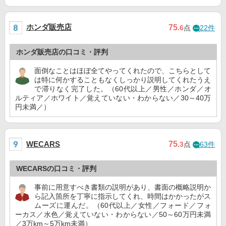
ホンダ販売店
75
.6
点
22件
ホンダ販売店の口コミ・評判
面倒なことはほぼ全てやってくれたので、こちらとして
は特に何かすることもなくしっかり説明してくれたうえ
で滞りなく完了した。（60代以上／男性／ホンダ／オ
ルティア／ホワイト／覚えていない・わからない／30～40万
円未満／）
75
WECARS
.3
点
63件
WECARSの口コミ・評判
事前に用意すべき書類の説明があり、書面の概略説明か
ら記入箇所を丁寧に指示してくれ、時間はかかったがス
ムーズに運んだ。（60代以上／女性／フォード／フォ
ーカス／水色／覚えていない・わからない／50～60万円未満
／3万km～5万km未満）