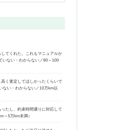
もしてくれた。これもマニュアルか
いない・わからない／80～100
し高く査定してほしかったくらいで
いない・わからない／10万km以
あったし、約束時間通りに対応して
m～5万km未満）