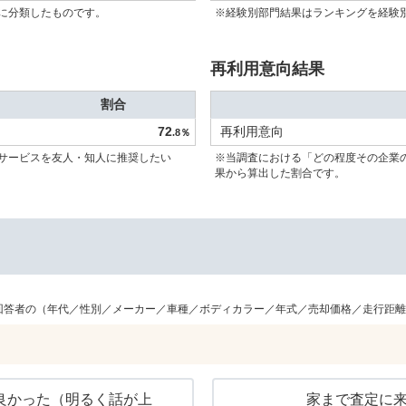
に分類したものです。
※経験別部門結果はランキングを経験
再利用意向結果
割合
72
再利用意向
.8％
サービスを友人・知人に推奨したい
※当調査における「どの程度その企業
果から算出した割合です。
回答者の（年代／性別／メーカー／車種／ボディカラー／年式／売却価格／走行距離
良かった（明るく話が上
家まで査定に