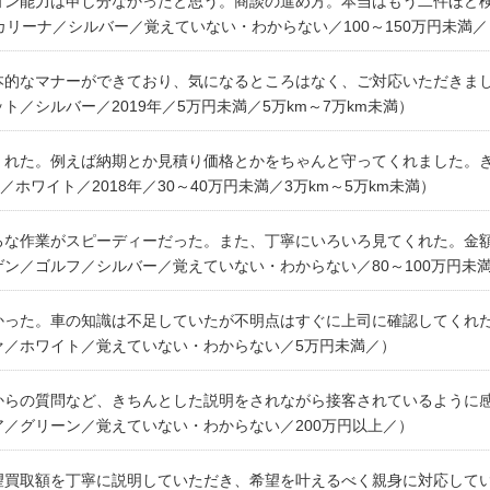
ョン能力は申し分なかったと思う。商談の進め方。本当はもう二件ほど
カリーナ／シルバー／覚えていない・わからない／100～150万円未満／
本的なマナーができており、気になるところはなく、ご対応いただきまし
／シルバー／2019年／5万円未満／5万km～7万km未満）
くれた。例えば納期とか見積り価格とかをちゃんと守ってくれました。き
ホワイト／2018年／30～40万円未満／3万km～5万km未満）
ろな作業がスピーディーだった。また、丁寧にいろいろ見てくれた。金額
ン／ゴルフ／シルバー／覚えていない・わからない／80～100万円未満／
かった。車の知識は不足していたが不明点はすぐに上司に確認してくれた
ァ／ホワイト／覚えていない・わからない／5万円未満／）
からの質問など、きちんとした説明をされながら接客されているように感
／グリーン／覚えていない・わからない／200万円以上／）
望買取額を丁寧に説明していただき、希望を叶えるべく親身に対応してい