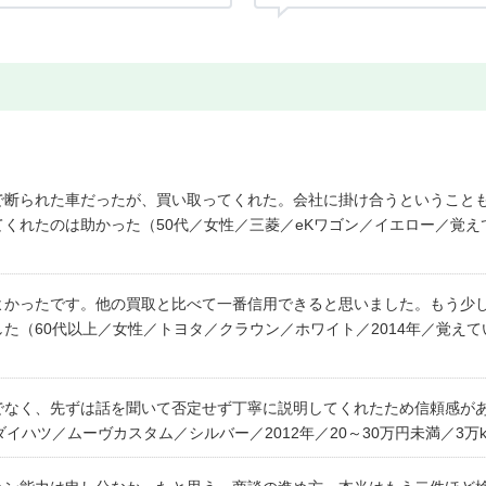
で断られた車だったが、買い取ってくれた。会社に掛け合うということ
くれたのは助かった（50代／女性／三菱／eKワゴン／イエロー／覚えて
よかったです。他の買取と比べて一番信用できると思いました。もう少
た（60代以上／女性／トヨタ／クラウン／ホワイト／2014年／覚えて
でなく、先ずは話を聞いて否定せず丁寧に説明してくれたため信頼感が
イハツ／ムーヴカスタム／シルバー／2012年／20～30万円未満／3万k