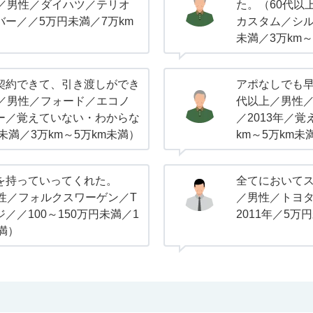
上／男性／ダイハツ／テリオ
た。（60代以
ー／／5万円未満／7万km
カスタム／シルバ
未満／3万km～
契約できて、引き渡しができ
アポなしでも早
上／男性／フォード／エコノ
代以上／男性
ー／覚えていない・わからな
／2013年／
未満／3万km～5万km未満）
km～5万km未
を持っていってくれた。
全てにおいてス
女性／フォルクスワーゲン／T
／男性／トヨ
／／100～150万円未満／1
2011年／5万
未満）