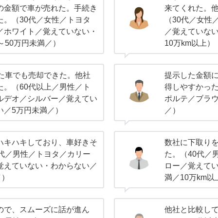
の金額で車が売れた。手続き
来てくれた。
た。（30代／女性／トヨタ
（30代／女性
／ホワイト／覚えていない・
／覚えていない
～50万円未満／）
10万km以上）
した車でも売却できた。他社
提示した金額
た。（60代以上／男性／ト
得しやすかった
ルデオ／シルバー／覚えてい
ポルテ／ブラウ
い／5万円未満／）
／）
ハキハキしており、車好きそ
数社に下取り
0代／男性／トヨタ／カリー
た。（40代／
覚えていない・わからない／
ロー／覚えてい
／）
満／10万km以
ので、スムーズに話が進ん
他社と比較し