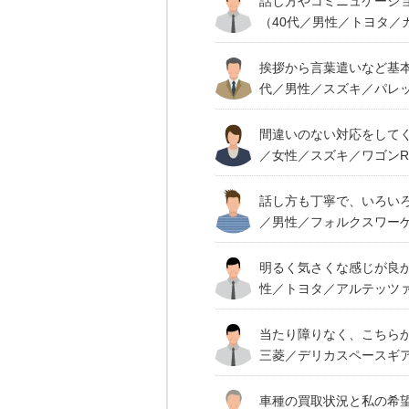
話し方やコミニュケーシ
（40代／男性／トヨタ／
挨拶から言葉遣いなど基
代／男性／スズキ／パレット
間違いのない対応をして
／女性／スズキ／ワゴンR／
話し方も丁寧で、いろい
／男性／フォルクスワーゲ
明るく気さくな感じが良
性／トヨタ／アルテッツ
当たり障りなく、こちら
三菱／デリカスペースギア
車種の買取状況と私の希