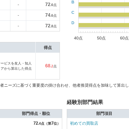
B
72
-
.6
点
C
74
-
.6
点
D
72
-
.8
点
40点
50点
60点
得点
サービスを友人・知人
68
.2
点
コアから算出した得点
者ニーズに基づく重要度の掛け合わせ、他者推奨得点を加味して算出し
経験別部門結果
部門得点・順位
部門項目
72
7
初めての買取店
.4点（第
位）