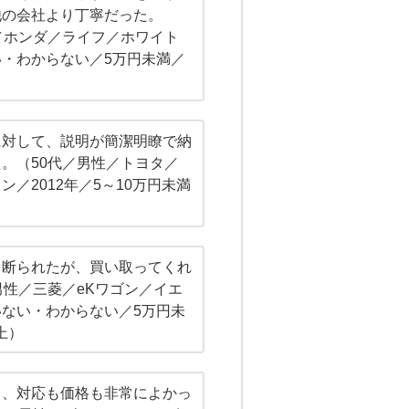
他の会社より丁寧だった。
／ホンダ／ライフ／ホワイト
・わからない／5万円未満／
に対して、説明が簡潔明瞭で納
。（50代／男性／トヨタ／
ン／2012年／5～10万円未満
を断られたが、買い取ってくれ
男性／三菱／eKワゴン／イエ
ない・わからない／5万円未
上）
て、対応も価格も非常によかっ