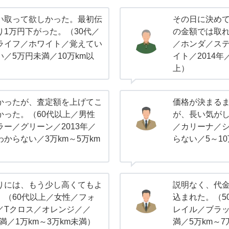
い取って欲しかった。最初伝
その日に決め
1万円下がった。（30代／
の金額では取れ
ライフ／ホワイト／覚えてい
／ホンダ／ステ
／5万円未満／10万km以
イト／2014年
上）
かったが、査定額を上げてこ
価格が決まる
かった。（60代以上／男性
が、長い気がし
ー／グリーン／2013年／
／カリーナ／
からない／3万km～5万km
らない／5～1
りには、もう少し高くてもよ
説明なく、代
。（60代以上／女性／フォ
込まれた。（5
／Tクロス／オレンジ／／
レイル／ブラック
未満／1万km～3万km未満）
満／5万km～7