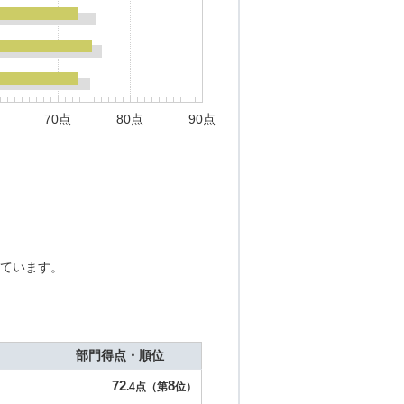
70点
80点
90点
ています。
部門得点・順位
72
8
.4点（第
位）