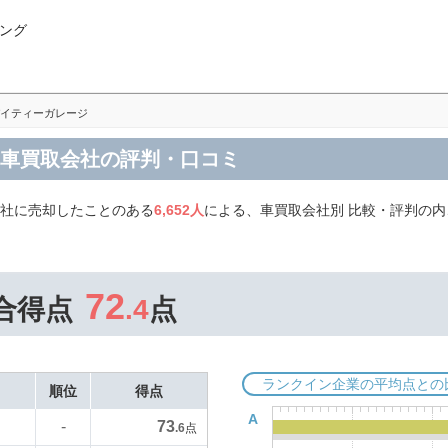
ング
イティーガレージ
 車買取会社の評判・口コミ
会社に売却したことのある
6,652人
による、車買取会社別 比較・評判の
72
合得点
.4
点
ランクイン企業の平均点との
順位
得点
A
73
-
.6
点