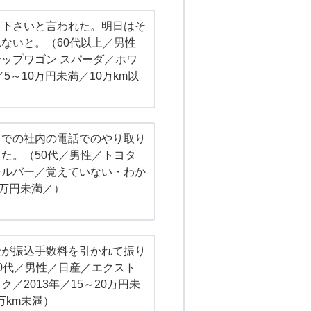
て下さいと言われた。明日はそ
ないと。（60代以上／男性
ップワゴン スパーダ／ホワ
／5～10万円未満／10万km以
までの社内の電話でのやり取り
た。（50代／男性／トヨタ
シルバー／覚えていない・わか
0万円未満／）
金が振込手数料を引かれて振り
0代／男性／日産／エクスト
／2013年／15～20万円未
万km未満）