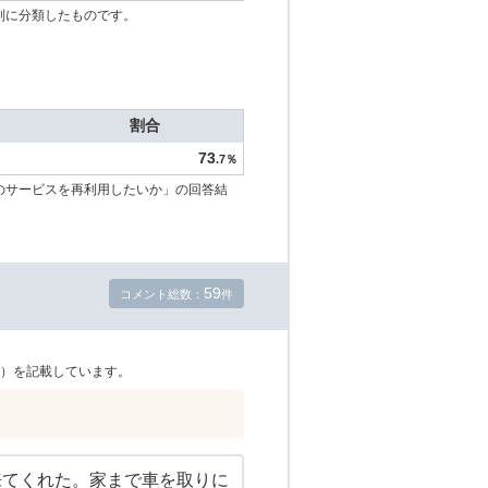
別に分類したものです。
割合
73
.7％
のサービスを再利用したいか」の回答結
59
コメント総数：
件
）を記載しています。
来てくれた。家まで車を取りに