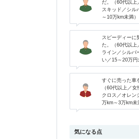
だ。（60代以
スキッド／シルバ
～10万km未満）
スピーディーに
た。（60代以
ライン／シルバ
い／15～20万円
すぐに売った車
（60代以上／
クロス／オレンジ
万km～3万km
気になる点