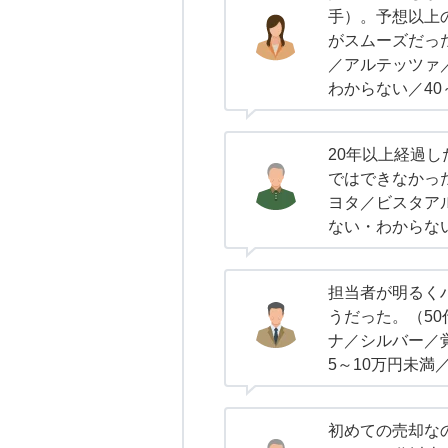
手）。予想以上
がスムーズだっ
／アルテッツァ
わからない／40
20年以上経過
ではできなかっ
ヨタ／ビスタア
ない・わからな
担当者が明るく
うだった。（5
ナ／シルバー／
5～10万円未満
初めての売却な