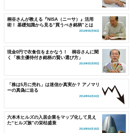
桐谷さんが教える『NISA（ニーサ）』活用
術！ 基礎知識から見る“買うべき銘柄”とは
2014年06月06日
現金0円で衣食住をまかなう！ 桐谷さんに聞
く「株主優待付き銘柄の賢い選び方」
2014年05月09日
「株は5月に売れ」は迷信か真実か？ アノマリ
ーの真偽に迫る
2014年04月24日
六本木ヒルズの入居企業をマップ化して見え
た“ヒルズ族”の栄枯盛衰
2014年04月18日