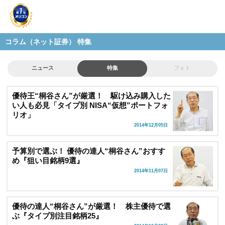
コラム（ネット証券） 特集
ニュース
特集
フォト
優待王“桐谷さん”が厳選！ 駆け込み購入した
い人も必見「タイプ別 NISA“仮想”ポートフォ
リオ」
2014年12月05日
予算別で選ぶ！ 優待の達人“桐谷さん”おすす
め『狙い目銘柄9選』
2014年11月07日
優待の達人“桐谷さん”が厳選！ 株主優待で選
ぶ『タイプ別注目銘柄25』