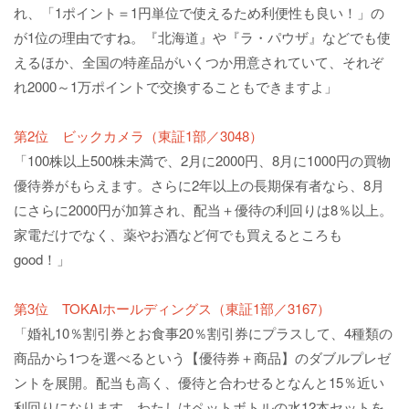
れ、「1ポイント＝1円単位で使えるため利便性も良い！」の
が1位の理由ですね。『北海道』や『ラ・パウザ』などでも使
えるほか、全国の特産品がいくつか用意されていて、それぞ
れ2000～1万ポイントで交換することもできますよ」
第2位 ビックカメラ（東証1部／3048）
「100株以上500株未満で、2月に2000円、8月に1000円の買物
優待券がもらえます。さらに2年以上の長期保有者なら、8月
にさらに2000円が加算され、配当＋優待の利回りは8％以上。
家電だけでなく、薬やお酒など何でも買えるところも
good！」
第3位 TOKAIホールディングス（東証1部／3167）
「婚礼10％割引券とお食事20％割引券にプラスして、4種類の
商品から1つを選べるという【優待券＋商品】のダブルプレゼ
ントを展開。配当も高く、優待と合わせるとなんと15％近い
利回りになります。わたしはペットボトルの水12本セットを