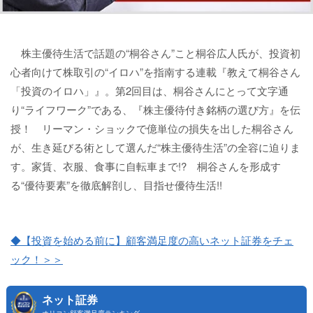
株主優待生活で話題の“桐谷さん”こと桐谷広人氏が、投資初
心者向けて株取引の“イロハ”を指南する連載『教えて桐谷さん
「投資のイロハ」』。第2回目は、桐谷さんにとって文字通
り“ライフワーク”である、『株主優待付き銘柄の選び方』を伝
授！ リーマン・ショックで億単位の損失を出した桐谷さん
が、生き延びる術として選んだ“株主優待生活”の全容に迫りま
す。家賃、衣服、食事に自転車まで!? 桐谷さんを形成す
る“優待要素”を徹底解剖し、目指せ優待生活!!
◆【投資を始める前に】顧客満足度の高いネット証券をチェ
ック！＞＞
ネット証券
オリコン顧客満足度ランキング