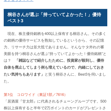
桐谷さんが選ぶ「持っていてよかった！」優待
ベスト3
現在、株主優待銘柄を400以上保有する桐谷さん。その多く
の銘柄の優待サービスを熟知しているというから、その記憶
力、リサーチ力は並大抵でありません。そんなケタ外れの審
美眼を持つ桐谷さんが選ぶ“持っていてよかった！優待銘柄”と
は？
「雑誌などで紹介したために、投資家が殺到し、優待
自体を廃止してしまう例も増えているので、内緒にしておき
たい気持ちもあります」
と笑う桐谷さんに、Best3を伺いまし
た。
第1位 コロワイド（東証1部／7616）
「居酒屋『甘太郎』に代表されるチェーングループです。500
株以上保有すると半年で2万ポイントのカードがプレゼントさ