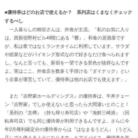
■優待券はどのお店で使えるか？ 系列店はくまなくチェック
するべし
一人暮らしの桐谷さんは、外食が主流。「私のお気に入り
は、西新宿野村ビル49階にある『響』。和食の居酒屋です
が、私は夜ではなくランチタイムに利用しています。サラダ
や総菜などがバイキング形式なので好きなだけ食べられます
し、なんと言っても、新宿を一望できる景色が抜群なんです
よ。実はここ、外食店を数多く手掛ける『ダイナック』とい
う企業が運営していて、優待券は他のお店でも使えます」。
また『吉野家ホールディングス』の優待券は、牛丼チェー
ン『吉野家』でしか使えないと思ったら大間違いとのこと！
「系列の『京樽』（持ち帰り寿司店）や『海鮮三崎港』（回
転寿司店）でも同じ優待券が利用できるんですよ。さらに今
年2月権利確定分の優待券からは『はなまるうどん』（うどん
店）でも使えるようになります」とアドバイス。優待券を楽