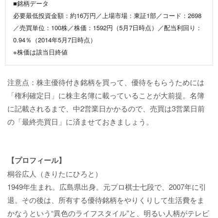
■銘柄データ
必要最低投資金額：約16万円／上場市場：東証1部／コード：2698
／売買単位：100株／株価：1592円（5月7日時点）／配当利回り：
0.94％（2014年5月7日時点）
※株価は該当日終値
注意点：株主優待付き銘柄を買って、優待をもらうためには
「権利確定日」に株主名簿に載っていることが大前提。名簿
に記載されるまで、中2営業日かかるので、売買は3営業日前
の「最終売買日」に済ませておきましょう。
【プロフィール】
桐谷広人（きりたにひろと）
1949年生まれ。広島県出身。元プロ棋士七段で、2007年に引
退。その後は、所有する優待銘柄をやりくりして生活費をま
かなうという“異色のライフスタイル”と、明るい人柄がテレビ