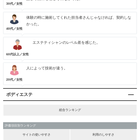
30代／女性
体験の時に施術してくれた担当者さんじゃなければ、契約しな
かった。
40代／女性
エステティシャンのレベル差を感じた。
60代以上／女性
人によって技術が違う。
20代／女性
ボディエステ
総合ランキング
評価項目別ランキング
サイトの使いやすさ
利用のしやすさ