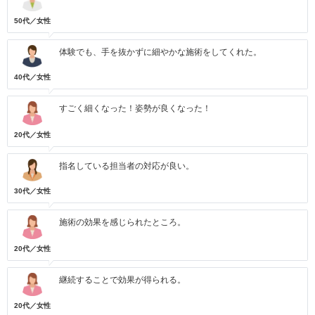
50代／女性
体験でも、手を抜かずに細やかな施術をしてくれた。
40代／女性
すごく細くなった！姿勢が良くなった！
20代／女性
指名している担当者の対応が良い。
30代／女性
施術の効果を感じられたところ。
20代／女性
継続することで効果が得られる。
20代／女性