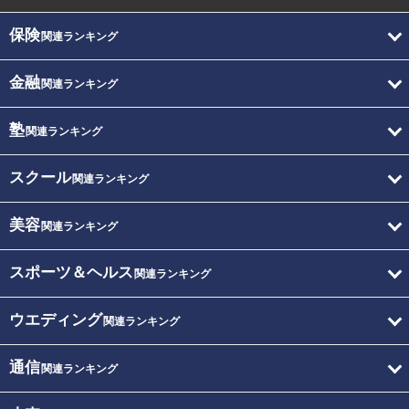
保険
関連ランキング
金融
関連ランキング
塾
関連ランキング
スクール
関連ランキング
美容
関連ランキング
スポーツ＆ヘルス
関連ランキング
ウエディング
関連ランキング
通信
関連ランキング