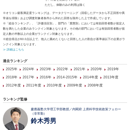
ただし、体験のみの利用は除く
※オリコン顧客満足度ランキングは、データクリーニング（回収したデータから不正回答や異
常値を排除）および調査対象者条件から外れた回答を除外した上で作成しています。
※「総合ランキング」、「評価項目別」、部門の「業態別」においては有効回答者数が規定人
数を満たした企業のみランクイン対象となります。その他の部門においては有効回答者数が規
定人数の半数以上の企業がランクイン対象となります。
※総合得点が60.0点以上で、他人に薦めたくないと回答した人の割合が基準値以下の企業がラ
ンクイン対象となります。
≫ 詳細はこちら
過去ランキング
2025年
2024年
2023年
2022年
2021年
2020年
2019年
2018年
2017年
2016年
2014-2015年
2014年度
2013年度
2012年度
2011年度
2010年度
2009年度
2008年度
ランキング監修
慶應義塾大学理工学部教授／内閣府 上席科学技術政策フェロー
（非常勤）
鈴木秀男