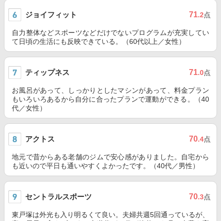
ジョイフィット
71
.2
点
自力整体などスポーツなどだけでないプログラムが充実してい
て日頃の生活にも反映できている。（60代以上／女性）
ティップネス
71
.0
点
お風呂があって、しっかりとしたマシンがあって、料金プラン
もいろいろあるから自分に合ったプランで運動ができる。（40
代／女性）
アクトス
70
.4
点
地元で昔からある老舗のジムで安心感がありました。自宅から
も近いので平日も通いやすくよかったです。（40代／男性）
セントラルスポーツ
70
.3
点
東戸塚は外光も入り明るくて良い。夫婦共週5回通っているが、