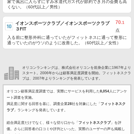
家で風呂に入らずにすみ水道代ガス代が節約でき月の会費も高
くない。（60代以上／男性）
70
.1
イオンスポーツクラブ／イオンスポーツクラブ
３FIT
点
入る前に整形外科に通っていたがフィットネスに通って整形に
通っていたのがウソのように改善した。（60代以上／女性）
オリコンランキングは、株式会社オリコンを前身企業に1967年より
スタート。2006年からは顧客満足度調査を開始。フィットネスクラ
ブは、2007年よりランキングを発表しています。
オリコン顧客満足度調査では、実際にサービスを利用した
8,054
人にアンケ
ート調査を実施。
満足度に関する回答を基に、調査企業
28
社を対象にした「
フィットネスク
ラブ
」ランキングを発表しています。
総合満足度だけでなく、様々な切り口から「
フィットネスクラブ
」を評
価。さらに回答者の口コミや評判といった、実際のユーザーの声も掲載し