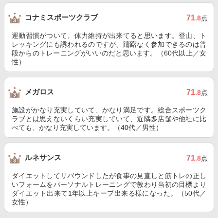
コナミスポーツクラブ
71
.8
点
運動習慣がついて、体力維持が出来てると思います。登山、ト
レッキングにも誘われるのですが、躊躇なく参加できるのは普
段からのトレーニングがいいのだと思います。（60代以上／女
性）
メガロス
71
.8
点
施設がかなり充実していて、かなり満足です。総合スポーツク
ラブとは思えないくらい充実していて、近隣多店舗や他社に比
べても、かなり充実しています。（40代／男性）
ルネサンス
71
.8
点
ダイエットしてリバウンドしたが食事の見直しと筋トレの正し
いフォームをパーソナルトレーニングで教わり当初の目標より
ダイエット出来て1年以上キープ出来る様になった。（50代／
女性）