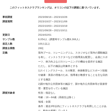
このフィットネスクラブランキングは、オリコンの以下の調査に基づいています。
事前調査
2023/08/16～2023/10/26
調査期間
2023/10/27～2023/11/06
2022/10/03～2022/10/19
2021/09/28～2021/10/11
更新日
2024/02/01
サンプル数
8,054人（調査時サンプル数9,366人）
規定人数
100人以上
調査企業数
28社
定義
室内プール、トレーニングジム、スタジオなど室内の運動施設
を有し、インストラクターなどの指導員を配置し、会員にスポ
ーツ、体力向上などのトレーニングの機会を提供する施設
ただし、以下の施設は対象外とする
1)スイミングスクール、ヨガ教室、体操教室などスポーツ技能
や健康・美容の増進のため、指導者が教授することを主な目的
とする施設
2)国や地方公共団体等の施設で、国や地方公共団体等が直接管
理・運営を行っている施設
調査対象者
性別：指定なし
年齢：18～84歳（高校生は除く）
地域：全国
条件：過去3年以内にフィットネスクラブを利用したことがあ
り、料金を把握している人