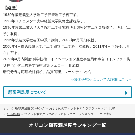
【経歴】
1989年慶應義塾大学理工学部管理工学科卒業。
1992年ロチェスター大学経営大学院修士課程修了。
1996年東京工業大学大学院理工学研究科博士課程経営工学専攻修了。博士（工
学）取得。
1996年筑波大学社会工学系・講師。2002年6月同助教授。
2008年4月慶應義塾大学理工学部管理工学科・准教授。2011年4月同教授、現
在に至る。
2023年4月内閣府 科学技術・イノベーション推進事務局参事官（インフラ・防
災担当）付上席科学技術政策フェロー（非常勤）
研究分野は応用統計解析、品質管理、マーケティング。
≫鈴木研究室についての詳細はこちら
顧客満足度について
オリコン顧客満足度ランキング
おすすめのフィットネスクラブランキング・比較
2024年版
フィットネスクラブのインストラクターランキング・口コミ情報
オリコン顧客満足度
ランキング一覧