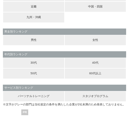
近畿
中国・四国
九州・沖縄
男女別ランキング
男性
女性
年代別ランキング
30代
40代
50代
60代以上
サービス別ランキング
パーソナルトレーニング
スタジオプログラム
※文字がグレーの部門は当社規定の条件を満たした企業が2社未満のため発表しておりません。
PR