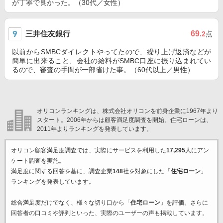
が丁寧で良かった。（30代／女性）
三井住友銀行
69
.2
点
以前からSMBCダイレクトやってたので、繰り上げ返済などが
簡単に出来ること、会社の給料がSMBC口座に振り込まれてい
るので、審査の手間が一部省けた事。（60代以上／男性）
オリコンランキングは、株式会社オリコンを前身企業に1967年より
スタート。2006年からは顧客満足度調査を開始。住宅ローンは、
2011年よりランキングを発表しています。
オリコン顧客満足度調査では、実際にサービスを利用した
17,295
人にアン
ケート調査を実施。
満足度に関する回答を基に、調査企業
148
社を対象にした「
住宅ローン
」
ランキングを発表しています。
総合満足度だけでなく、様々な切り口から「
住宅ローン
」を評価。さらに
回答者の口コミや評判といった、実際のユーザーの声も掲載しています。