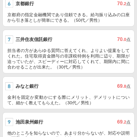
京都銀行
70
.2
点
京都府の指定金融機関であり信頼できる。給与振り込みの口座
から引き落としが簡単にできる。（50代／男性）
三井住友信託銀行
70
.0
点
担当者の方があらゆる質問に答えてくれ、よりよい提案をして
くれた。住宅取得資金贈与の非課税特例を利用に辺り、期限が
迫っていたが、スピーディーに対応してくれて、期限内に間に
合わせることが出来た。（30代／男性）
みなと銀行
69
.8
点
金利を固定か変動かにする際にメリット、デメリットについ
て、細かく教えてもらえた。（30代／男性）
池田泉州銀行
69
.2
点
他のところを知らないので、あまり分からないが、対応や説明