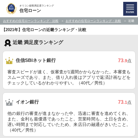
オリコン顧客満足度ランキング
住宅ローン
おすすめの住宅ローンランキング・比較
おすすめの住宅ローンランキング・比較
近畿
【2021年】住宅ローンの近畿ランキング・比較
近畿 満足度ランキング
住信SBIネット銀行
73
.9
点
審査スピードが速く、仮審査が1週間かからなかった。本審査も
スムーズであり、また、借り入れ後はアプリで返済計画などを
チェックしているがわかりやすい。（40代／男性）
イオン銀行
73
.1
点
他の銀行の審査が進まなかった中、迅速に審査を進めてくれ、
また、金利も最優遇であったこと。営業時間も、土日を含め、
遅い時間まで対応していたため、来店日の融通がきいたこと。
（40代／男性）