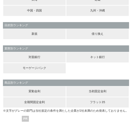
中国・四国
九州・沖縄
目的別ランキング
新規
借り換え
業態別ランキング
対面銀行
ネット銀行
モーゲージバンク
商品別ランキング
変動金利
当初固定金利
全期間固定金利
フラット35
※文字がグレーの部門は当社規定の条件を満たした企業が2社未満のため発表しておりません。
PR