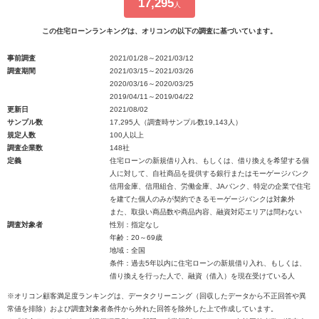
17,295
人
この住宅ローンランキングは、オリコンの以下の調査に基づいています。
事前調査
2021/01/28～2021/03/12
調査期間
2021/03/15～2021/03/26
2020/03/16～2020/03/25
2019/04/11～2019/04/22
更新日
2021/08/02
サンプル数
17,295人（調査時サンプル数19,143人）
規定人数
100人以上
調査企業数
148社
定義
住宅ローンの新規借り入れ、もしくは、借り換えを希望する個
人に対して、自社商品を提供する銀行またはモーゲージバンク
信用金庫、信用組合、労働金庫、JAバンク、特定の企業で住宅
を建てた個人のみが契約できるモーゲージバンクは対象外
また、取扱い商品数や商品内容、融資対応エリアは問わない
調査対象者
性別：指定なし
年齢：20～69歳
地域：全国
条件：過去5年以内に住宅ローンの新規借り入れ、もしくは、
借り換えを行った人で、融資（借入）を現在受けている人
※オリコン顧客満足度ランキングは、データクリーニング（回収したデータから不正回答や異
常値を排除）および調査対象者条件から外れた回答を除外した上で作成しています。