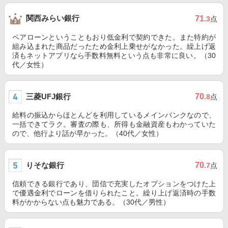
関西みらい銀行
71
.3
点
ペアローンということもおり低金利で契約できた。また特約が
組み込まれた商品だったため金利上乗せがなかった。繰上げ返
済もネットアプリなら手数料無料という点も非常に良い。（30
代／女性）
三菱UFJ銀行
70
.8
点
給料の振込からほとんどを利用しているメインバンクなので、
一括できてラク。審査の際も、所得も金融資産もわかっていた
ので、他行より話が早かった。（40代／女性）
りそな銀行
70
.7
点
信頼できる銀行であり、団信で充実したオプションをつけた上
で優遇金利でローンを借りられたこと。繰り上げ返済時の手数
料がかからない点も魅力である。（30代／男性）