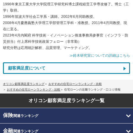
1996年東京工業大学大学院理工学研究科博士課程経営工学専攻修了。博士（工
学）取得。
1996年筑波大学社会工学系・講師。2002年6月同助教授。
2008年4月慶應義塾大学理工学部管理工学科・准教授。2011年4月同教授、現
在に至る。
2023年4月内閣府 科学技術・イノベーション推進事務局参事官（インフラ・防
災担当）付上席科学技術政策フェロー（非常勤）
研究分野は応用統計解析、品質管理、マーケティング。
≫鈴木研究室についての詳細はこちら
顧客満足度について
オリコン顧客満足度ランキング
おすすめの住宅ローンランキング・比較
おすすめの住宅ローンランキング・比較
住宅ローンの近畿ランキング・口コミ情報
オリコン顧客満足度
ランキング一覧
保険
関連ランキング
金融
関連ランキング