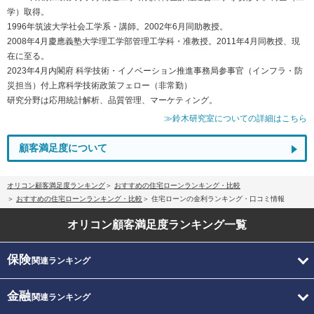
学）取得。
1996年筑波大学社会工学系・講師。2002年6月同助教授。
2008年4月慶應義塾大学理工学部管理工学科・准教授。2011年4月同教授、現
在に至る。
2023年4月内閣府 科学技術・イノベーション推進事務局参事官（インフラ・防
災担当）付上席科学技術政策フェロー（非常勤）
研究分野は応用統計解析、品質管理、マーケティング。
≫鈴木研究室についての詳細はこちら
顧客満足度について
オリコン顧客満足度ランキング
おすすめの住宅ローンランキング・比較
おすすめの住宅ローンランキング・比較
住宅ローンの金利ランキング・口コミ情報
オリコン顧客満足度
ランキング一覧
保険
関連ランキング
金融
関連ランキング