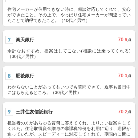
住宅メーカーが信用できない時に、相談対応してくれて、安心
ができたこと。その上で、やっぱり住宅メーカーが間違ってい
たことで納得できたこと。（40代／男性）
楽天銀行
70
.9
点
余計なおすすめ、提案はしてこない(相談には乗ってくれる)
（30代／男性）
肥後銀行
70
.3
点
わからないことがあってもいつでも質問できて、返事も当日中
にはもらえるところ。（30代／男性）
三井住友信託銀行
70
.2
点
担当者の方があらゆる質問に答えてくれ、よりよい提案をして
くれた。住宅取得資金贈与の非課税特例を利用に辺り、期限が
迫っていたが、スピーディーに対応してくれて、期限内に間に