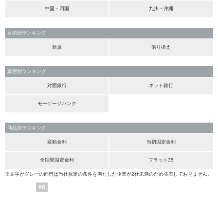
中国・四国
九州・沖縄
目的別ランキング
新規
借り換え
業態別ランキング
対面銀行
ネット銀行
モーゲージバンク
商品別ランキング
変動金利
当初固定金利
全期間固定金利
フラット35
※文字がグレーの部門は当社規定の条件を満たした企業が2社未満のため発表しておりません。
PR