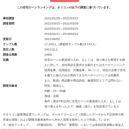
この住宅ローンランキングは、オリコンの以下の調査に基づいています。
事前調査
2021/01/28～2021/03/12
調査期間
2021/03/15～2021/03/26
2020/03/16～2020/03/25
2019/04/11～2019/04/22
更新日
2021/08/02
サンプル数
17,295人（調査時サンプル数19,143人）
規定人数
100人以上
調査企業数
148社
定義
住宅ローンの新規借り入れ、もしくは、借り換えを希望する個
人に対して、自社商品を提供する銀行またはモーゲージバンク
信用金庫、信用組合、労働金庫、JAバンク、特定の企業で住宅
を建てた個人のみが契約できるモーゲージバンクは対象外
また、取扱い商品数や商品内容、融資対応エリアは問わない
調査対象者
性別：指定なし
年齢：20～69歳
地域：全国
条件：過去5年以内に住宅ローンの新規借り入れ、もしくは、
借り換えを行った人で、融資（借入）を現在受けている人
※オリコン顧客満足度ランキングは、データクリーニング（回収したデータから不正回答や異
常値を排除）および調査対象者条件から外れた回答を除外した上で作成しています。
※「総合ランキング」、「評価項目別」、部門の「業態別」においては有効回答者数が規定人