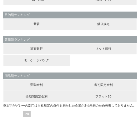
目的別ランキング
新規
借り換え
業態別ランキング
対面銀行
ネット銀行
モーゲージバンク
商品別ランキング
変動金利
当初固定金利
全期間固定金利
フラット35
※文字がグレーの部門は当社規定の条件を満たした企業が2社未満のため発表しておりません。
PR