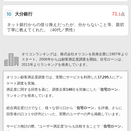
大分銀行
71
.1
点
ネット銀行からの借り換えだったが、分からないこと等、親切
丁寧に教えてくれた。（40代／男性）
オリコンランキングは、株式会社オリコンを前身企業に1967年より
スタート。2006年からは顧客満足度調査を開始。住宅ローンは、
2011年よりランキングを発表しています。
オリコン顧客満足度調査では、実際にサービスを利用した
17,295
人にアン
ケート調査を実施。
満足度に関する回答を基に、調査企業
148
社を対象にした「
住宅ローン
」
ランキングを発表しています。
総合満足度だけでなく、様々な切り口から「
住宅ローン
」を評価。さらに
回答者の口コミや評判といった、実際のユーザーの声も掲載しています。
サービス検討の際、“ユーザー満足度”からも比較することで「
住宅ローン
」