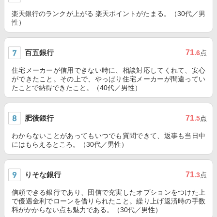
楽天銀行のランクが上がる 楽天ポイントがたまる。（30代／男
性）
百五銀行
71
.6
点
住宅メーカーが信用できない時に、相談対応してくれて、安心
ができたこと。その上で、やっぱり住宅メーカーが間違ってい
たことで納得できたこと。（40代／男性）
肥後銀行
71
.5
点
わからないことがあってもいつでも質問できて、返事も当日中
にはもらえるところ。（30代／男性）
りそな銀行
71
.3
点
信頼できる銀行であり、団信で充実したオプションをつけた上
で優遇金利でローンを借りられたこと。繰り上げ返済時の手数
料がかからない点も魅力である。（30代／男性）