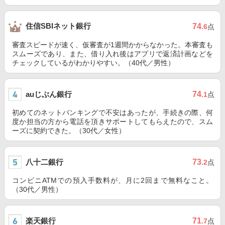
住信SBIネット銀行
74
.6
点
審査スピードが速く、仮審査が1週間かからなかった。本審査も
スムーズであり、また、借り入れ後はアプリで返済計画などを
チェックしているがわかりやすい。（40代／男性）
auじぶん銀行
74
.1
点
初めてのネットバンキングで不安はあったが、手続きの際、何
度か担当の方から電話を頂きサポートしてもらえたので、スム
ーズに契約できた。（30代／女性）
八十二銀行
73
.2
点
コンビニATMでの預入手数料が、月に2回まで無料なこと。
（30代／男性）
楽天銀行
71
.7
点