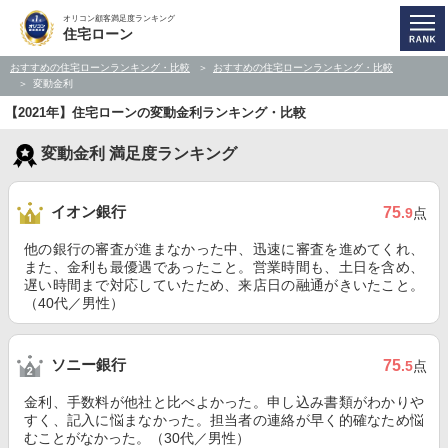
オリコン顧客満足度ランキング
住宅ローン
おすすめの住宅ローンランキング・比較
おすすめの住宅ローンランキング・比較
変動金利
【2021年】住宅ローンの変動金利ランキング・比較
変動金利 満足度ランキング
イオン銀行
75
.9
点
他の銀行の審査が進まなかった中、迅速に審査を進めてくれ、
また、金利も最優遇であったこと。営業時間も、土日を含め、
遅い時間まで対応していたため、来店日の融通がきいたこと。
（40代／男性）
ソニー銀行
75
.5
点
金利、手数料が他社と比べよかった。申し込み書類がわかりや
すく、記入に悩まなかった。担当者の連絡が早く的確なため悩
むことがなかった。（30代／男性）