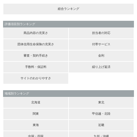
総合ランキング
評価項目別ランキング
商品内容の充実さ
担当者の対応
団体信用生命保険の充実さ
付帯サービス
審査・契約手続き
金利
手数料・保証料
繰り上げ返済
サイトのわかりやすさ
地域別ランキング
北海道
東北
関東
甲信越・北陸
東海
近畿
中国・四国
九州・沖縄