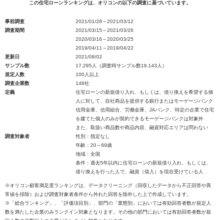
この住宅ローンランキングは、オリコンの以下の調査に基づいています。
事前調査
2021/01/28～2021/03/12
調査期間
2021/03/15～2021/03/26
2020/03/16～2020/03/25
2019/04/11～2019/04/22
更新日
2021/08/02
サンプル数
17,295人（調査時サンプル数19,143人）
規定人数
100人以上
調査企業数
148社
定義
住宅ローンの新規借り入れ、もしくは、借り換えを希望する個
人に対して、自社商品を提供する銀行またはモーゲージバンク
信用金庫、信用組合、労働金庫、JAバンク、特定の企業で住宅
を建てた個人のみが契約できるモーゲージバンクは対象外
また、取扱い商品数や商品内容、融資対応エリアは問わない
調査対象者
性別：指定なし
年齢：20～69歳
地域：全国
条件：過去5年以内に住宅ローンの新規借り入れ、もしくは、
借り換えを行った人で、融資（借入）を現在受けている人
※オリコン顧客満足度ランキングは、データクリーニング（回収したデータから不正回答や異
常値を排除）および調査対象者条件から外れた回答を除外した上で作成しています。
※「総合ランキング」、「評価項目別」、部門の「業態別」においては有効回答者数が規定人
数を満たした企業のみランクイン対象となります。その他の部門においては有効回答者数が規