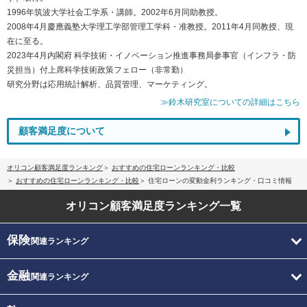
1996年筑波大学社会工学系・講師。2002年6月同助教授。
2008年4月慶應義塾大学理工学部管理工学科・准教授。2011年4月同教授、現
在に至る。
2023年4月内閣府 科学技術・イノベーション推進事務局参事官（インフラ・防
災担当）付上席科学技術政策フェロー（非常勤）
研究分野は応用統計解析、品質管理、マーケティング。
≫鈴木研究室についての詳細はこちら
顧客満足度について
オリコン顧客満足度ランキング
おすすめの住宅ローンランキング・比較
おすすめの住宅ローンランキング・比較
住宅ローンの変動金利ランキング・口コミ情報
オリコン顧客満足度
ランキング一覧
保険
関連ランキング
金融
関連ランキング