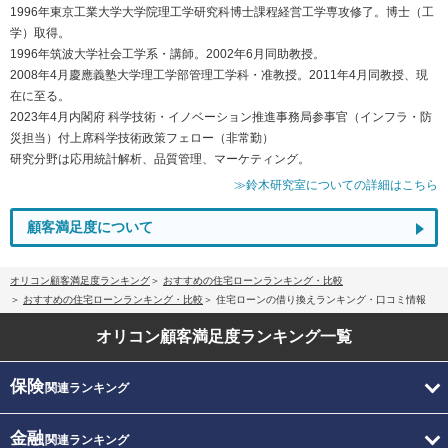
1996年東京工業大学大学院理工学研究科博士課程経営工学専攻修了。博士（工
学）取得。
1996年筑波大学社会工学系・講師。2002年6月同助教授。
2008年4月慶應義塾大学理工学部管理工学科・准教授。2011年4月同教授、現
在に至る。
2023年4月内閣府 科学技術・イノベーション推進事務局参事官（インフラ・防
災担当）付上席科学技術政策フェロー（非常勤）
研究分野は応用統計解析、品質管理、マーケティング。
≫鈴木研究室についての詳細はこちら
顧客満足度について
オリコン顧客満足度ランキング
おすすめの住宅ローンランキング・比較
おすすめの住宅ローンランキング・比較
住宅ローンの借り換えランキング・口コミ情報
オリコン顧客満足度
ランキング一覧
保険
関連ランキング
金融
関連ランキング