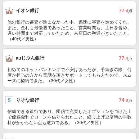
イオン銀行
77
.4
点
他の銀行の審査が進まなかった中、迅速に審査を進めてくれ、
また、金利も最優遇であったこと。営業時間も、土日を含め、
遅い時間まで対応していたため、来店日の融通がきいたこと。
（40代／男性）
auじぶん銀行
77
.4
点
初めてのネットバンキングで不安はあったが、手続きの際、何
度か担当の方から電話を頂きサポートしてもらえたので、スム
ーズに契約できた。（30代／女性）
りそな銀行
74
.9
点
信頼できる銀行であり、団信で充実したオプションをつけた上
で優遇金利でローンを借りられたこと。繰り上げ返済時の手数
料がかからない点も魅力である。（30代／男性）