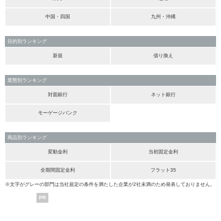
中国・四国
九州・沖縄
目的別ランキング
新規
借り換え
業態別ランキング
対面銀行
ネット銀行
モーゲージバンク
商品別ランキング
変動金利
当初固定金利
全期間固定金利
フラット35
※文字がグレーの部門は当社規定の条件を満たした企業が2社未満のため発表しておりません。
PR