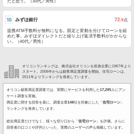
たと思う。（30代／男性）
みずほ銀行
72
.9
点
提携ATM手数料が無料になる。固定と変動を分けてローンを組
めた事。みずほダイレクトだと繰り上げ返済手数料がかからな
い。（40代／男性）
オリコンランキングは、株式会社オリコンを前身企業に1967年より
スタート。2006年からは顧客満足度調査を開始。住宅ローンは、
2011年よりランキングを発表しています。
オリコン顧客満足度調査では、実際にサービスを利用した
17,295
人にアン
ケート調査を実施。
満足度に関する回答を基に、調査企業
148
社を対象にした「
住宅ローン
」
ランキングを発表しています。
総合満足度だけでなく、様々な切り口から「
住宅ローン
」を評価。さらに
回答者の口コミや評判といった、実際のユーザーの声も掲載しています。