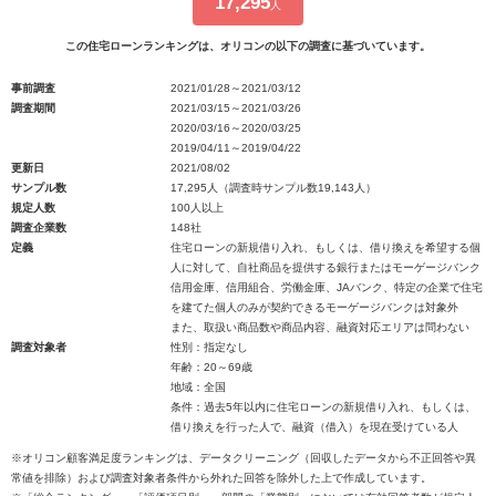
17,295
人
この住宅ローンランキングは、オリコンの以下の調査に基づいています。
事前調査
2021/01/28～2021/03/12
調査期間
2021/03/15～2021/03/26
2020/03/16～2020/03/25
2019/04/11～2019/04/22
更新日
2021/08/02
サンプル数
17,295人（調査時サンプル数19,143人）
規定人数
100人以上
調査企業数
148社
定義
住宅ローンの新規借り入れ、もしくは、借り換えを希望する個
人に対して、自社商品を提供する銀行またはモーゲージバンク
信用金庫、信用組合、労働金庫、JAバンク、特定の企業で住宅
を建てた個人のみが契約できるモーゲージバンクは対象外
また、取扱い商品数や商品内容、融資対応エリアは問わない
調査対象者
性別：指定なし
年齢：20～69歳
地域：全国
条件：過去5年以内に住宅ローンの新規借り入れ、もしくは、
借り換えを行った人で、融資（借入）を現在受けている人
※オリコン顧客満足度ランキングは、データクリーニング（回収したデータから不正回答や異
常値を排除）および調査対象者条件から外れた回答を除外した上で作成しています。