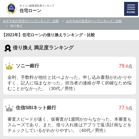
オリコン顧客満足度ランキング
住宅ローン
おすすめの住宅ローンランキング・比較
おすすめの住宅ローンランキング・比較
借り換え
【2021年】住宅ローンの借り換えランキング・比較
借り換え 満足度ランキング
ソニー銀行
79
.0
点
金利、手数料が他社と比べよかった。申し込み書類がわかりや
すく、記入に悩まなかった。担当者の連絡が早く的確なため悩
むことがなかった。（30代／男性）
住信SBIネット銀行
77
.5
点
審査スピードが速く、仮審査が1週間かからなかった。本審査も
スムーズであり、また、借り入れ後はアプリで返済計画などを
チェックしているがわかりやすい。（40代／男性）