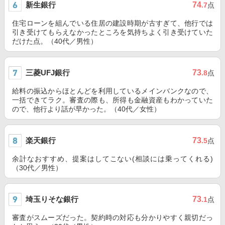
新生銀行
74
.7
点
住宅ローンを組んでいる住居の建設時期が古すぎて、他行では
引き受けてもらえなかったところを気持ちよく引き受けていた
だけた点。（40代／男性）
三菱UFJ銀行
73
.8
点
給料の振込からほとんどを利用しているメインバンクなので、
一括できてラク。審査の際も、所得も金融資産もわかっていた
ので、他行より話が早かった。（40代／女性）
楽天銀行
73
.5
点
余計なおすすめ、提案はしてこない(相談には乗ってくれる)
（30代／男性）
埼玉りそな銀行
73
.1
点
審査がスムーズだった。契約時の対応も分かりやすく親切だっ