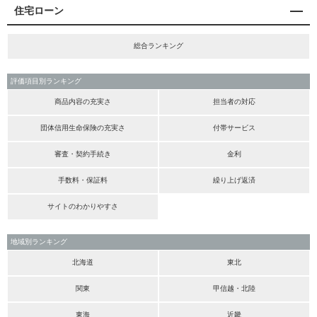
住宅ローン
総合ランキング
評価項目別ランキング
商品内容の充実さ
担当者の対応
団体信用生命保険の充実さ
付帯サービス
審査・契約手続き
金利
手数料・保証料
繰り上げ返済
サイトのわかりやすさ
地域別ランキング
北海道
東北
関東
甲信越・北陸
東海
近畿