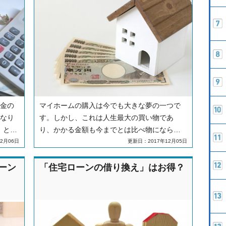
項目を比較して住宅ローンを選べば良いのか
を紹介します。紹介する比較項目をしっかり
とチェックして、賢い買い物をしましょう！
金の
マイホームの購入は今でも大きな夢の一つで
なり
す。しかし、これは人生最大の買い物であ
」とう
り、かかる金額も今までとは比べ物になら
る側
ず、ローンを組むことは必至です。そのた
2月06日
更新日：2017年12月05日
なっ
め、30年近く返済額について考えながら生活
に頭
しなければいけません。そうすると、どの程
ーン
「住宅ローンの借り換え」はお得？
の必
度の金額が自分たちにとって適しているのか
しょ
わからなくなってしまう恐れがあります。今
の自分の年収でどの程度借り入れればいいの
か丁寧に解説していきます。