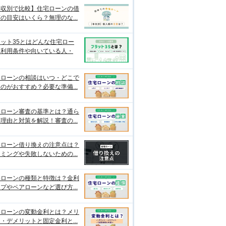
年収別で比較】住宅ローンの借
の目安はいくら？無理のな...
ット35とはどんな住宅ロー
？利用条件や向いている人・
宅ローンの相談はいつ・どこで
のがおすすめ？必要な準備...
宅ローン審査の基準とは？通ら
理由と対策を解説！審査の...
宅ローン借り換えの注意点は？
ミングや失敗しないための...
宅ローンの種類と特徴は？金利
プやペアローンなど選び方...
宅ローンの変動金利とは？メリ
・デメリットと固定金利と...