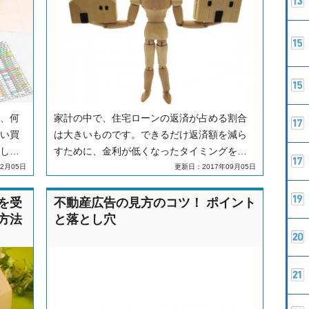
、何
家計の中で、住宅ローンの返済が占める割合
い買
は大きいものです。できるだけ返済額を減ら
した
すために、金利が低くなったタイミングを狙
、住
って住宅ローンの借り換えを検討している人
2月05日
更新日：2017年09月05日
、住
もいるのではないでしょうか？とはいえ、万
か、
が一損をしたらと思うと、なかなか決断でき
を受
不動産広告の見方のコツ！ ポイント
イザ
ません。住宅ローンの借り換えが得なのか損
方法
と落とし穴
ま
なのか、検証してみましょう。