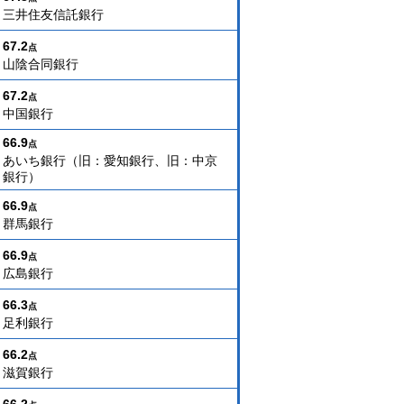
三井住友信託銀行
67.2
点
山陰合同銀行
67.2
点
中国銀行
66.9
点
あいち銀行（旧：愛知銀行、旧：中京
銀行）
66.9
点
群馬銀行
66.9
点
広島銀行
66.3
点
足利銀行
66.2
点
滋賀銀行
66.2