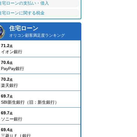
住宅ローンの支払い・借入
住宅ローンに関する税金
住宅ローン
オリコン顧客満足度ランキング
71.2
点
イオン銀行
70.6
点
PayPay銀行
70.2
点
楽天銀行
69.7
点
SBI新生銀行（旧：新生銀行）
69.7
点
ソニー銀行
69.4
点
三菱ＵＦＪ銀行