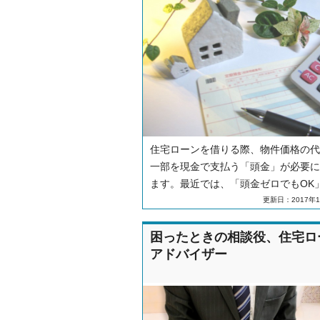
住宅ローンを借りる際、物件価格の代
一部を現金で支払う「頭金」が必要に
ます。最近では、「頭金ゼロでもOK
たっている広告も増えており、購入す
更新日：2017年1
にとっては住宅取得のハードルが低く
ている状況と言えます。しかし、本当
困ったときの相談役、住宅ロ
金はゼロでも良いのでしょうか？頭金
アドバイザー
要性とメリットについて考えていきま
う。