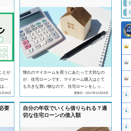
めには、なるべく早く住宅ローンを完済する
こと。その方法の１つに「繰り上げ返済」と
いうものがあります。繰り上げ返済の仕組み
をしっかりおさえて、少しでも早く住宅ロー
ンの返済を目指しましょう。
ことが
憧れのマイホームを買うにあたって大切なの
ロー
が、住宅ローンです。マイホーム購入はとて
はセ
も大きな買い物なので、住宅ローンをしっか
ンや
りと比較してから選ばないと何百万というお
2月26日
更新日：2017年12月26日
ま
金を損する可能性もあります。しかし、住宅
ローンと一口に言っても様々な種類があるの
必要
自分の年収でいくら借りられる？適
で、何を基準にどのような住宅ローンを選べ
切な住宅ローンの借入額
ばいいかわからないという人も多いのではな
いでしょうか。そこで、ここではどのような