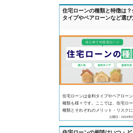
住宅ローンの種類と特徴は？
タイプやペアローンなど選び
住宅ローンは金利タイプやペアローン
種類も様々です。ここでは、住宅ロー
種類とそれぞれのメリット・リスクに
え、住宅ローンを選ぶ際のポイントに
公開日：2024年0
ても解説します。最適なローンプラン
むための参考にお役立てください。
住宅ローンの相談はいつ・ど