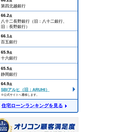
点
第四北越銀行
66.2
点
八十二長野銀行（旧：八十二銀行、
旧：長野銀行）
66.1
点
百五銀行
65.9
点
十六銀行
65.5
点
静岡銀行
64.9
点
SBIアルヒ（旧：ARUHI）
※公式サイトへ遷移します。
住宅ローンランキングを見る