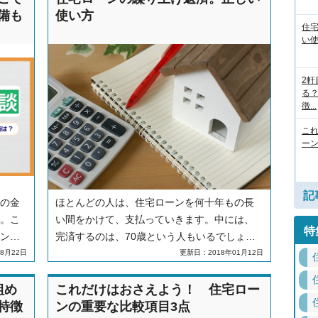
を解説します。
備も
使い方
住
い
2
る
徴...
こ
ー
記
の金
ほとんどの人は、住宅ローンを何十年もの長
。こ
い間をかけて、支払っていきます。中には、
特
ング
完済するのは、70歳という人もいるでしょ
を解
う。その期間、大きな出費があった、収入が
8月22日
更新日：2018年01月12日
トや
激減した、定年になったなどさまざまな理由
しま
で住宅ローンを払っていくのが困難になるこ
組め
これだけはおさえよう！ 住宅ロー
ともあります。そのような不安を解消するた
特徴
ンの重要な比較項目3点