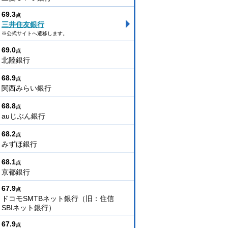
69.3
点
三井住友銀行
※公式サイトへ遷移します。
69.0
点
北陸銀行
68.9
点
関西みらい銀行
68.8
点
auじぶん銀行
68.2
点
みずほ銀行
68.1
点
京都銀行
67.9
点
ドコモSMTBネット銀行（旧：住信
SBIネット銀行）
67.9
点