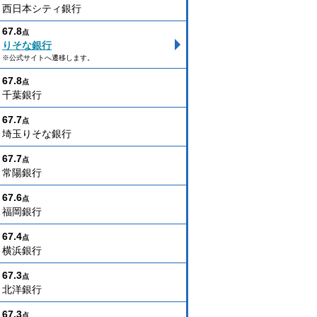
西日本シティ銀行
67.8
点
りそな銀行
※公式サイトへ遷移します。
67.8
点
千葉銀行
67.7
点
埼玉りそな銀行
67.7
点
常陽銀行
67.6
点
福岡銀行
67.4
点
横浜銀行
67.3
点
北洋銀行
67.3
点