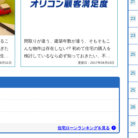
るこ
間取りが違う、建築年数が違う、そもそもこ
ぎた
んな物件は存在しない!? 初めて住宅の購入を
生の
検討しているなら必ず知っておきたい、不動
か
産広告の落とし穴とは？
8月31日
更新日：2017年08月03日
れる
から
いサ
こと
でし
住宅
の方
住宅ローンランキングを見る