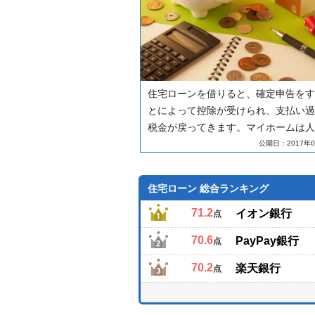
住宅ローンを借りると、確定申告をす
とによって控除が受けられ、支払い過
税金が戻ってきます。マイホームは人
中でも一、二を争う大きな買い物です
公開日：2017年0
ら、手続きをすることで負担が軽減さ
のはうれしいことです。しかし、給与
住宅ローン 総合ランキング
の天引きで税金を納めていることが多
ラリーマンは、「確定申告なんてした
71.2
イオン銀行
点
がない」という人がほとんどではない
70.6
PayPay銀行
点
ょうか。ここでは、会社員がお得な「
ローン控除」を受けるための確定申告
70.2
楽天銀行
点
法についてご紹介します。