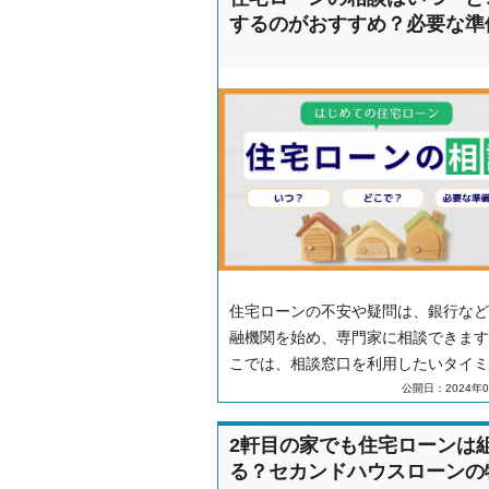
するのがおすすめ？必要な準
住宅ローンの不安や疑問は、銀行など
融機関を始め、専門家に相談できます
こでは、相談窓口を利用したいタイミ
や利用方法、利用することのメリット
公開日：2024年0
説。また、相談時に質問すべきポイン
必要書類などの事前準備について解説
2軒目の家でも住宅ローンは
す。
る？セカンドハウスローンの