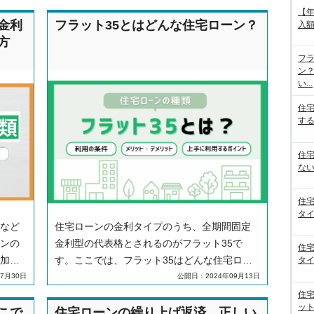
【
金利
フラット35とはどんな住宅ローン？
入額
方
フラ
ン
い...
住
する
住
ない
住
タイ
など
住宅ローンの金利タイプのうち、全期間固定
ンの
金利型の代表格とされるのがフラット35で
住
加
す。ここでは、フラット35はどんな住宅ロー
タイ
つい
ンか、その特徴や利用条件、メリット・デメ
7月30日
公開日：2024年09月13日
を組
リットに加え、フラット35に向いている人・
住
ット
向かない人、上手に利用するためのポイント
こで
住宅ローンの繰り上げ返済。正しい