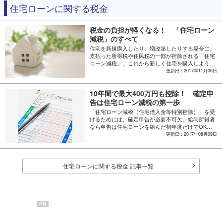
住宅ローンに関する税金
税金の負担が軽くなる！ 「住宅ローン
減税」のすべて
住宅を新規購入したり、増改築したりする場合に、
支払った所得税や住民税の一部が控除される「住宅
ローン減税」。これから新しく住宅を購入しようと
考えている人や、増改築工事を検討している人は、
更新日：2017年11月06日
知っておいたほうがよい制度です。制度の概要や適
用条件についてご紹介します。
10年間で最大400万円も控除！ 確定申
告は住宅ローン減税の第一歩
「住宅ローン減税（住宅借入金等特別控除）」を受
けるためには、確定申告が必要不可欠。給与所得者
なら申告は住宅ローンを組んだ初年度だけでOKな
ので、申告書の書き方、必要書類の種類と入手先な
更新日：2017年08月09日
どを確認し、しっかりと準備をしよう。
住宅ローンに関する税金 記事一覧
PR