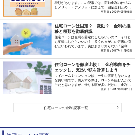
種類があります。この記事では、変動金利の仕組み
とメリット・デメリットに加えて、固定金利との違
いを解説します。
更新日：2024年05月01日
住宅ローンは固定？ 変動？ 金利の推
移と種類を徹底解説
住宅ローンは金利を固定にしたらいいの？ それと
も変動にしたらいいの？ 多くの方がこの選択に悩
むといわれています。実はあまり知らない「金利」
のこと。金利が推移する要因や、金利がどのように
更新日：2017年11月06日
決まるのかといった基本的なこと、その種類などを
徹底的に解説します。
住宅ローンを徹底比較！ 金利動向をチ
ェックし、支払い額を計算しよう
マイホームやマンションは、一生に何度もない大き
な買い物です。購入する際は、ローンを組む人が大
半だと思いますが、借りる額が多いだけに、金利の
違いが支払い額に与える影響はとても大きくなりま
更新日：2017年09月20日
す。ここでは、最近の金利動向を見つつ、変動金利
と固定金利それぞれの最低・最高金利を比較してい
きます。また、支払い額の計算方法などについて
も、簡単にご紹介します。
住宅ローンの金利 記事一覧