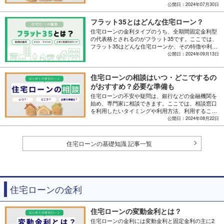
ポイントについても解説します。最適なローンプラ
公開日：2024年07月30日
ンを組むための参考にお役立てください。
フラット35とはどんな住宅ローン？
住宅ローンの金利タイプのうち、全期間固定金利型
の代表格とされるのがフラット35です。ここでは、
フラット35はどんな住宅ローンか、その特徴や利用
条件、メリット・デメリットに加え、フラット35に
公開日：2024年09月13日
向いている人・向かない人、上手に利用するための
ポイントを解説します。
住宅ローンの相談はいつ・どこでするの
がおすすめ？必要な準備も
住宅ローンの不安や疑問は、銀行などの金融機関を
始め、専門家に相談できます。ここでは、相談窓口
を利用したいタイミングや利用方法、利用すること
のメリットを解説。また、相談時に質問すべきポイ
公開日：2024年08月22日
ントや必要書類などの事前準備について解説しま
す。
住宅ローンの基礎知識 記事一覧
住宅ローンの金利
住宅ローンの変動金利とは？
住宅ローンの金利には変動金利と固定金利の主に2