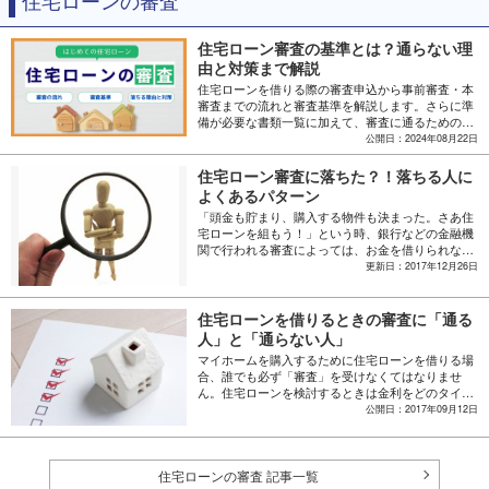
住宅ローンの審査
住宅ローン審査の基準とは？通らない理
由と対策まで解説
住宅ローンを借りる際の審査申込から事前審査・本
審査までの流れと審査基準を解説します。さらに準
備が必要な書類一覧に加えて、審査に通るための対
策と通らなかった場合の対処法も解説。
公開日：2024年08月22日
住宅ローン審査に落ちた？！落ちる人に
よくあるパターン
「頭金も貯まり、購入する物件も決まった。さあ住
宅ローンを組もう！」という時、銀行などの金融機
関で行われる審査によっては、お金を借りられなか
ったり、借入額や適用金利を制約され不利になって
更新日：2017年12月26日
しまったりする場合があります。誰もが住宅ローン
を借りられるわけではないのです。銀行がどのよう
なことを審査していて、審査に落ちる理由がある場
住宅ローンを借りるときの審査に「通る
合には、どういった対処が必要なのかを事前に知っ
人」と「通らない人」
ておきましょう。
マイホームを購入するために住宅ローンを借りる場
合、誰でも必ず「審査」を受けなくてはなりませ
ん。住宅ローンを検討するときは金利をどのタイプ
にするべきか、無理のない月々の返済額はいくらか
公開日：2017年09月12日
といった「契約後」に目が向きますが、審査に通ら
なければ元も子もありません。審査に通る人と通ら
ない人では何が違うのか、審査に通るための準備も
含めてご紹介します。
住宅ローンの審査 記事一覧