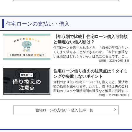
住宅ローンの支払い・借入
【年収別で比較】住宅ローン借入可能額
と無理ない借入額は？
住宅ローンを借り入れるとき、「自分の年収だとい
くらまで借りることができるのか」「家計に無理な
い返済額はどれくらいか」は気になる点です。ここ
では、年収別の借入額目安や、無理のない借入れを
公開日：2024年09月18日
実現するためのポイント解説します。
住宅ローン借り換えの注意点は？タイミ
ングや失敗しないポイント
金利のより低い住宅ローンに借り換えると、返済総
額の負担を減らせます。ただし、借り換え先の金利
変動のリスクや返済期間の延長など慎重に判断すべ
き点もあります。ここでは、住宅ローンの借り換え
公開日：2024年07月30日
の仕組みや注意点、メリット・デメリットを解説し
ます。
住宅ローンの支払い・借入 記事一覧