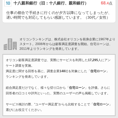
十八親和銀行（旧：十八銀行、親和銀行）
68
.4
点
仕事の都合で手続きに行くのが夕方以降になってしまったが、
遅い時間でも対応してもらい感謝しています。（30代／女性）
オリコンランキングは、株式会社オリコンを前身企業に1967年より
スタート。2006年からは顧客満足度調査を開始。住宅ローンは、
2011年よりランキングを発表しています。
オリコン顧客満足度調査では、実際にサービスを利用した
17,295
人にアン
ケート調査を実施。
満足度に関する回答を基に、調査企業
148
社を対象にした「
住宅ローン
」
ランキングを発表しています。
総合満足度だけでなく、様々な切り口から「
住宅ローン
」を評価。さらに
回答者の口コミや評判といった、実際のユーザーの声も掲載しています。
サービス検討の際、“ユーザー満足度”からも比較することで「
住宅ローン
」
選びにお役立てください。