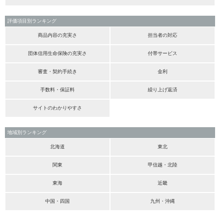
評価項目別ランキング
商品内容の充実さ
担当者の対応
団体信用生命保険の充実さ
付帯サービス
審査・契約手続き
金利
手数料・保証料
繰り上げ返済
サイトのわかりやすさ
地域別ランキング
北海道
東北
関東
甲信越・北陸
東海
近畿
中国・四国
九州・沖縄