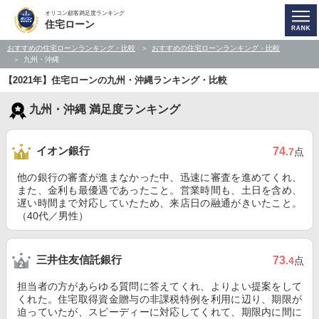
オリコン顧客満足度ランキング
住宅ローン
おすすめの住宅ローンランキング・比較
おすすめの住宅ローンランキング・比較
九州・沖縄
【2021年】住宅ローンの九州・沖縄ランキング・比較
九州・沖縄 満足度ランキング
イオン銀行
74
.7
点
他の銀行の審査が進まなかった中、迅速に審査を進めてくれ、
また、金利も最優遇であったこと。営業時間も、土日を含め、
遅い時間まで対応していたため、来店日の融通がきいたこと。
（40代／男性）
三井住友信託銀行
73
.4
点
担当者の方があらゆる質問に答えてくれ、よりよい提案をして
くれた。住宅取得資金贈与の非課税特例を利用に辺り、期限が
迫っていたが、スピーディーに対応してくれて、期限内に間に