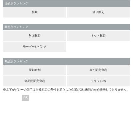
目的別ランキング
新規
借り換え
業態別ランキング
対面銀行
ネット銀行
モーゲージバンク
商品別ランキング
変動金利
当初固定金利
全期間固定金利
フラット35
※文字がグレーの部門は当社規定の条件を満たした企業が2社未満のため発表しておりません。
PR