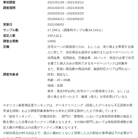
事前調査
2021/01/28～2021/03/12
調査期間
2021/03/15～2021/03/26
2020/03/16～2020/03/25
2019/04/11～2019/04/22
更新日
2021/08/02
サンプル数
17,295人（調査時サンプル数19,143人）
規定人数
100人以上
調査企業数
148社
定義
住宅ローンの新規借り入れ、もしくは、借り換えを希望する個
人に対して、自社商品を提供する銀行またはモーゲージバンク
信用金庫、信用組合、労働金庫、JAバンク、特定の企業で住宅
を建てた個人のみが契約できるモーゲージバンクは対象外
また、取扱い商品数や商品内容、融資対応エリアは問わない
調査対象者
性別：指定なし
年齢：20～69歳
地域：全国
条件：過去5年以内に住宅ローンの新規借り入れ、もしくは、
借り換えを行った人で、融資（借入）を現在受けている人
※オリコン顧客満足度ランキングは、データクリーニング（回収したデータから不正回答や異
常値を排除）および調査対象者条件から外れた回答を除外した上で作成しています。
※「総合ランキング」、「評価項目別」、部門の「業態別」においては有効回答者数が規定人
数を満たした企業のみランクイン対象となります。その他の部門においては有効回答者数が規
定人数の半数以上の企業がランクイン対象となります。
※総合得点が60.0点以上で、他人に薦めたくないと回答した人の割合が基準値以下の企業がラ