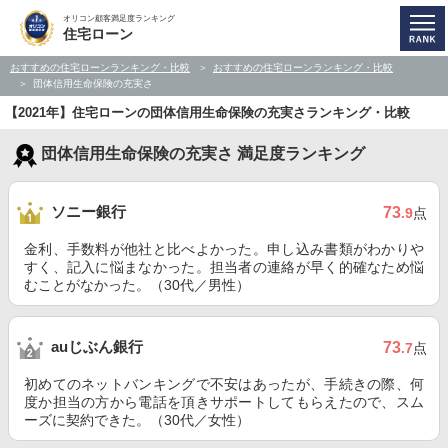
オリコン顧客満足度ランキング
住宅ローン
おすすめの住宅ローンランキング・比較
おすすめの住宅ローンランキング・比較
団体信用生命保険の充実さ
【2021年】住宅ローンの団体信用生命保険の充実さランキング・比較
団体信用生命保険の充実さ 満足度ランキング
ソニー銀行
73
.9
点
金利、手数料が他社と比べよかった。申し込み書類がわかりや
すく、記入に悩まなかった。担当者の連絡が早く的確なため悩
むことがなかった。（30代／男性）
auじぶん銀行
73
.7
点
初めてのネットバンキングで不安はあったが、手続きの際、何
度か担当の方から電話を頂きサポートしてもらえたので、スム
ーズに契約できた。（30代／女性）