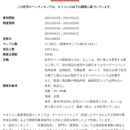
この住宅ローンランキングは、オリコンの以下の調査に基づいています。
事前調査
2021/01/28～2021/03/12
調査期間
2021/03/15～2021/03/26
2020/03/16～2020/03/25
2019/04/11～2019/04/22
更新日
2021/08/02
サンプル数
17,295人（調査時サンプル数19,143人）
規定人数
100人以上
調査企業数
148社
定義
住宅ローンの新規借り入れ、もしくは、借り換えを希望する個
人に対して、自社商品を提供する銀行またはモーゲージバンク
信用金庫、信用組合、労働金庫、JAバンク、特定の企業で住宅
を建てた個人のみが契約できるモーゲージバンクは対象外
また、取扱い商品数や商品内容、融資対応エリアは問わない
調査対象者
性別：指定なし
年齢：20～69歳
地域：全国
条件：過去5年以内に住宅ローンの新規借り入れ、もしくは、
借り換えを行った人で、融資（借入）を現在受けている人
※オリコン顧客満足度ランキングは、データクリーニング（回収したデータから不正回答や異
常値を排除）および調査対象者条件から外れた回答を除外した上で作成しています。
※「総合ランキング」、「評価項目別」、部門の「業態別」においては有効回答者数が規定人