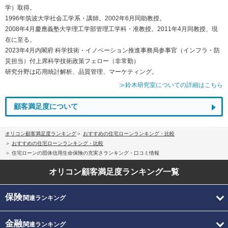
学）取得。
1996年筑波大学社会工学系・講師。2002年6月同助教授。
2008年4月慶應義塾大学理工学部管理工学科・准教授。2011年4月同教授、現
在に至る。
2023年4月内閣府 科学技術・イノベーション推進事務局参事官（インフラ・防
災担当）付上席科学技術政策フェロー（非常勤）
研究分野は応用統計解析、品質管理、マーケティング。
≫鈴木研究室についての詳細はこちら
顧客満足度について
オリコン顧客満足度ランキング
おすすめの住宅ローンランキング・比較
おすすめの住宅ローンランキング・比較
住宅ローンの団体信用生命保険の充実さランキング・口コミ情報
オリコン顧客満足度
ランキング一覧
保険
関連ランキング
金融
関連ランキング