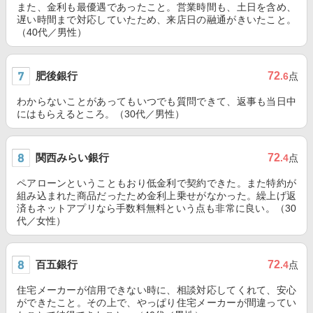
また、金利も最優遇であったこと。営業時間も、土日を含め、
遅い時間まで対応していたため、来店日の融通がきいたこと。
（40代／男性）
肥後銀行
72
.6
点
わからないことがあってもいつでも質問できて、返事も当日中
にはもらえるところ。（30代／男性）
関西みらい銀行
72
.4
点
ペアローンということもおり低金利で契約できた。また特約が
組み込まれた商品だったため金利上乗せがなかった。繰上げ返
済もネットアプリなら手数料無料という点も非常に良い。（30
代／女性）
百五銀行
72
.4
点
住宅メーカーが信用できない時に、相談対応してくれて、安心
ができたこと。その上で、やっぱり住宅メーカーが間違ってい