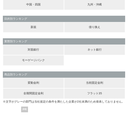
中国・四国
九州・沖縄
目的別ランキング
新規
借り換え
業態別ランキング
対面銀行
ネット銀行
モーゲージバンク
商品別ランキング
変動金利
当初固定金利
全期間固定金利
フラット35
※文字がグレーの部門は当社規定の条件を満たした企業が2社未満のため発表しておりません。
PR