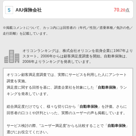
AIU保険会社
70
.20
点
※掲載コメントについて、カッコ内には回答者の（年代／性別／搭乗車種／免許の色／
走行距離）を記載しています。
オリコンランキングは、株式会社オリコンを前身企業に1967年より
スタート。2006年からは顧客満足度調査を開始。自動車保険は、
2006年よりランキングを発表しています。
オリコン顧客満足度調査では、実際にサービスを利用した
人にアンケート
調査を実施。
満足度に関する回答を基に、調査企業
社を対象にした「
自動車保険
」ラン
キングを発表しています。
総合満足度だけでなく、様々な切り口から「
自動車保険
」を評価。さらに
回答者の口コミや評判といった、実際のユーザーの声も掲載しています。
サービス検討の際、“ユーザー満足度”からも比較することで「
自動車保険
」
選びにお役立てください。