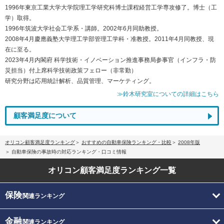
1996年東京工業大学大学院理工学研究科博士課程経営工学専攻修了。博士（工
学）取得。
1996年筑波大学社会工学系・講師。2002年6月同助教授。
2008年4月慶應義塾大学理工学部管理工学科・准教授。2011年4月同教授、現
在に至る。
2023年4月内閣府 科学技術・イノベーション推進事務局参事官（インフラ・防
災担当）付上席科学技術政策フェロー（非常勤）
研究分野は応用統計解析、品質管理、マーケティング。
≫鈴木研究室についての詳細はこちら
顧客満足度について
オリコン顧客満足度ランキング
おすすめの自動車保険ランキング・比較
2008年版
自動車保険の事故時の対応ランキング・口コミ情報
オリコン顧客満足度
ランキング一覧
保険
関連ランキング
金融
関連ランキング