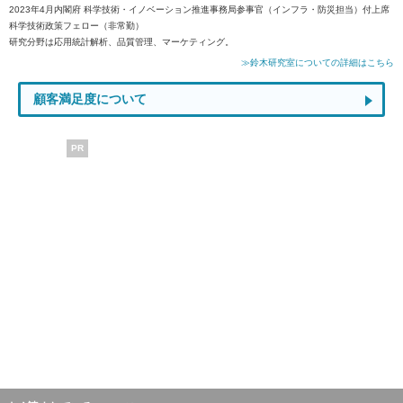
2023年4月内閣府 科学技術・イノベーション推進事務局参事官（インフラ・防災担当）付上席
科学技術政策フェロー（非常勤）
研究分野は応用統計解析、品質管理、マーケティング。
≫鈴木研究室についての詳細はこちら
顧客満足度について
PR