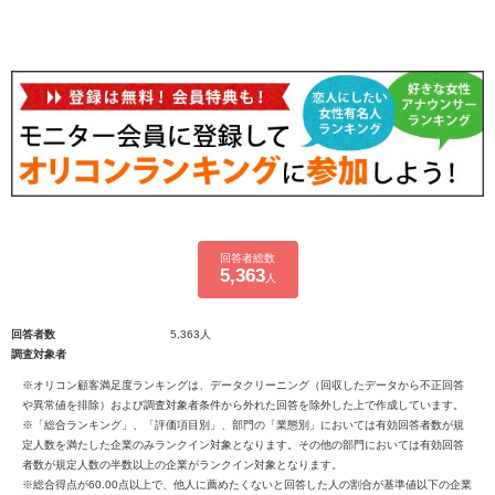
回答者総数
5,363
人
回答者数
5,363人
調査対象者
※オリコン顧客満足度ランキングは、データクリーニング（回収したデータから不正回答
や異常値を排除）および調査対象者条件から外れた回答を除外した上で作成しています。
※「総合ランキング」、「評価項目別」、部門の「業態別」においては有効回答者数が規
定人数を満たした企業のみランクイン対象となります。その他の部門においては有効回答
者数が規定人数の半数以上の企業がランクイン対象となります。
※総合得点が60.00点以上で、他人に薦めたくないと回答した人の割合が基準値以下の企業