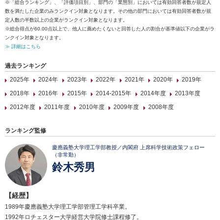
※「総合ランキング」、「評価項目別」、部門の「業態別」においては有効回答者数が規定人
数を満たした企業のみランクイン対象となります。その他の部門においては有効回答者数が規
定人数の半数以上の企業がランクイン対象となります。
※総合得点が60.00点以上で、他人に薦めたくないと回答した人の割合が基準値以下の企業がラ
ンクイン対象となります。
≫ 詳細はこちら
過去ランキング
2025年
2024年
2023年
2022年
2021年
2020年
2019年
2018年
2016年
2015年
2014-2015年
2014年度
2013年度
2012年度
2011年度
2010年度
2009年度
2008年度
ランキング監修
慶應義塾大学理工学部教授／内閣府 上席科学技術政策フェロー
（非常勤）
鈴木秀男
【経歴】
1989年慶應義塾大学理工学部管理工学科卒業。
1992年ロチェスター大学経営大学院修士課程修了。