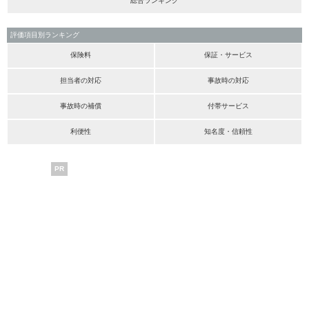
総合ランキング
評価項目別ランキング
保険料
保証・サービス
担当者の対応
事故時の対応
事故時の補償
付帯サービス
利便性
知名度・信頼性
PR