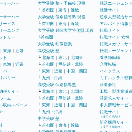
ーサーバー
大学受験 塾・予備校 現役
就活エージェン
└
首都圏
｜
東海
｜
近畿
就活サイト
ーサーバー
大学受験 個別指導塾 現役
逆求人型就活サ
サービス
└
首都圏
｜
東海
｜
近畿
アルバイト情報
リーニング
大学受験 難関大学特化型 現役
転職サイト
ンドリー
└
首都圏
転職サイト 女性
大学受験 映像授業
転職スカウトサ
｜
東海
｜
近畿
高校受験 塾
転職エージェン
ット
└
北海道
｜
東北
｜
北関東
看護師転職
｜
東海
｜
近畿
└
首都圏
｜
甲信越・北陸
介護転職
ーパー
└
東海
｜
近畿
｜
中国・四国
ハイクラス・
リバリー
└
九州・沖縄
ミドルクラス転
高校受験 個別指導塾
派遣会社
納税サイト
└
北海道
｜
東北
｜
北関東
工場・製造業派
ルーム
└
首都圏
｜
甲信越・北陸
派遣求人サイト
ル収納スペース
└
東海
｜
近畿
｜
中国・四国
求人情報サービ
ナ
└
九州・沖縄
転職サイト
（採用担当向け）
中学受験 塾
新卒採用サイト
社
└
首都圏
｜
東海
｜
近畿
（採用担当向け）