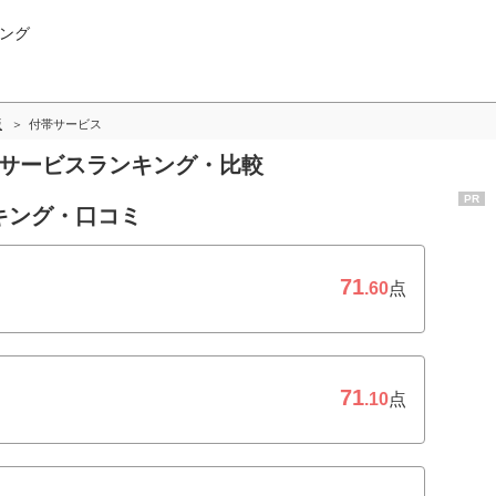
ング
版
付帯サービス
帯サービスランキング・比較
PR
キング・口コミ
71
.60
点
71
.10
点