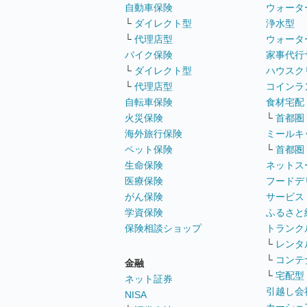
自動車保険
ウォータ
└
ダイレクト型
浄水型
└
代理店型
ウォータ
バイク保険
家事代行
└
ダイレクト型
ハウスク
└
代理店型
コインラ
自転車保険
食材宅配
火災保険
└
首都圏
海外旅行保険
ミールキ
ペット保険
└
首都圏
生命保険
ネットス
医療保険
フードデ
がん保険
サービス
学資保険
ふるさと
保険相談ショップ
トランク
└
レンタ
└
コンテ
金融
└
宅配型
ネット証券
引越し会
NISA