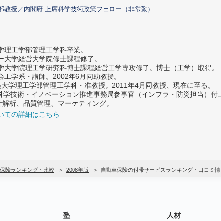
部教授／内閣府 上席科学技術政策フェロー（非常勤）
大学理工学部管理工学科卒業。
ター大学経営大学院修士課程修了。
大学大学院理工学研究科博士課程経営工学専攻修了。博士（工学）取得。
社会工学系・講師。2002年6月同助教授。
義塾大学理工学部管理工学科・准教授。2011年4月同教授、現在に至る。
府 科学技術・イノベーション推進事務局参事官（インフラ・防災担当）
計解析、品質管理、マーケティング。
いての詳細はこちら
保険ランキング・比較
2008年版
自動車保険の付帯サービスランキング・口コミ情
塾
人材