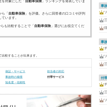
社を対象にした「
自動車保険
」ランキングを発表していま
事
から「
自動車保険
」を評価。さらに回答者の口コミや評判
しています。
からも比較することで「
自動車保険
」選びにお役立てくだ
事
て比較することが出来ます。
保証・サービス
担当者の対応
事故時の補償
付帯サービス
付
知名度・信頼性