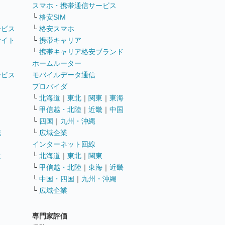
ト
スマホ・携帯通信サービス
└
格安SIM
ービス
└
格安スマホ
サイト
└
携帯キャリア
└
携帯キャリア格安ブランド
ホームルーター
ービス
モバイルデータ通信
ト
プロバイダ
└
北海道
｜
東北
｜
関東
｜
東海
└
甲信越・北陸
｜
近畿
｜
中国
└
四国
｜
九州・沖縄
職
└
広域企業
インターネット回線
遣
└
北海道
｜
東北
｜
関東
└
甲信越・北陸
｜
東海
｜
近畿
ス
└
中国・四国
｜
九州・沖縄
└
広域企業
専門家評価