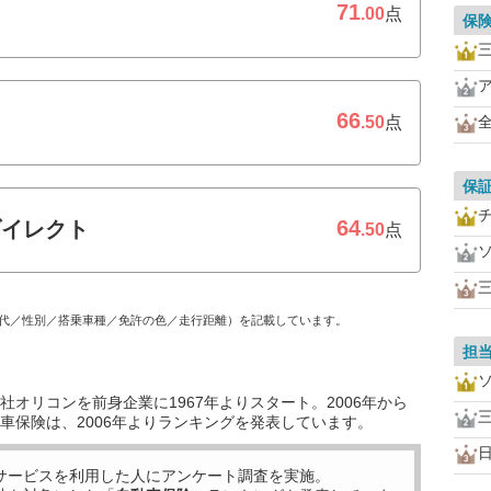
71
.00
点
保
66
.50
点
保
64
ダイレクト
.50
点
代／性別／搭乗車種／免許の色／走行距離）を記載しています。
担
オリコンを前身企業に1967年よりスタート。2006年から
車保険は、2006年よりランキングを発表しています。
サービスを利用した
人にアンケート調査を実施。