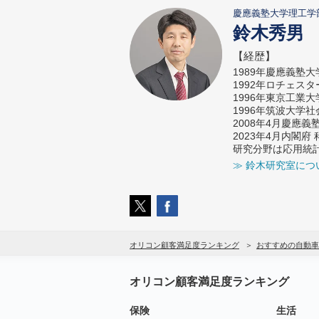
慶應義塾大学理工学
鈴木秀男
【経歴】
1989年慶應義塾
1992年ロチェス
1996年東京工業
1996年筑波大学
2008年4月慶應
2023年4月内閣
研究分野は応用統
≫ 鈴木研究室につ
オリコン顧客満足度ランキング
おすすめの自動車
オリコン顧客満足度ランキング
保険
生活