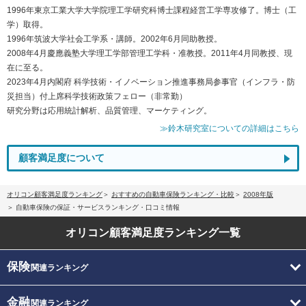
1996年東京工業大学大学院理工学研究科博士課程経営工学専攻修了。博士（工
学）取得。
1996年筑波大学社会工学系・講師。2002年6月同助教授。
2008年4月慶應義塾大学理工学部管理工学科・准教授。2011年4月同教授、現
在に至る。
2023年4月内閣府 科学技術・イノベーション推進事務局参事官（インフラ・防
災担当）付上席科学技術政策フェロー（非常勤）
研究分野は応用統計解析、品質管理、マーケティング。
≫鈴木研究室についての詳細はこちら
顧客満足度について
オリコン顧客満足度ランキング
おすすめの自動車保険ランキング・比較
2008年版
自動車保険の保証・サービスランキング・口コミ情報
オリコン顧客満足度
ランキング一覧
保険
関連ランキング
金融
関連ランキング