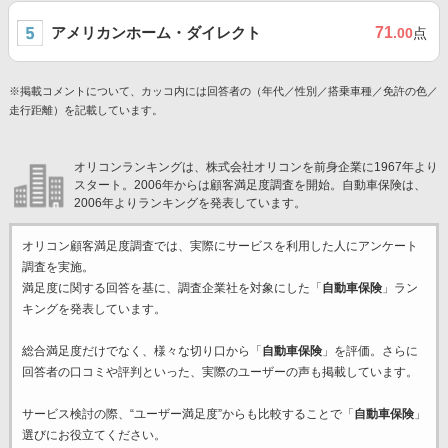
アメリカンホーム・ダイレクト
71
.00
点
※掲載コメントについて、カッコ内には回答者の（年代／性別／搭乗車種／免許の色／
走行距離）を記載しています。
オリコンランキングは、株式会社オリコンを前身企業に1967年より
スタート。2006年からは顧客満足度調査を開始。自動車保険は、
2006年よりランキングを発表しています。
オリコン顧客満足度調査では、実際にサービスを利用した
人にアンケート
調査を実施。
満足度に関する回答を基に、調査企業
社を対象にした「
自動車保険
」ラン
キングを発表しています。
総合満足度だけでなく、様々な切り口から「
自動車保険
」を評価。さらに
回答者の口コミや評判といった、実際のユーザーの声も掲載しています。
サービス検討の際、“ユーザー満足度”からも比較することで「
自動車保険
」
選びにお役立てください。