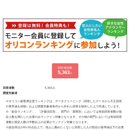
回答者総数
5,363
人
回答者数
5,363人
調査対象者
※オリコン顧客満足度ランキングは、データクリーニング（回収したデータから不正回答
や異常値を排除）および調査対象者条件から外れた回答を除外した上で作成しています。
※「総合ランキング」、「評価項目別」、部門の「業態別」においては有効回答者数が規
定人数を満たした企業のみランクイン対象となります。その他の部門においては有効回答
者数が規定人数の半数以上の企業がランクイン対象となります。
※総合得点が60.00点以上で、他人に薦めたくないと回答した人の割合が基準値以下の企業