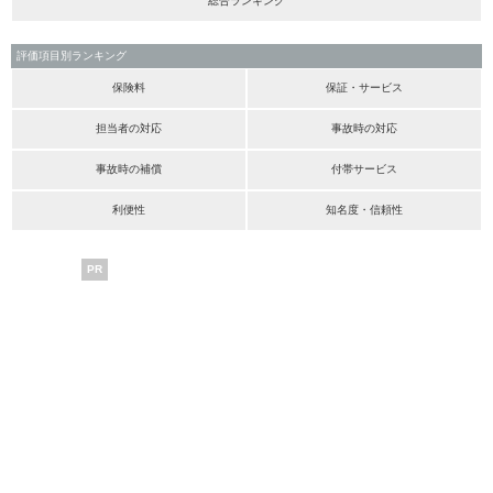
総合ランキング
評価項目別ランキング
保険料
保証・サービス
担当者の対応
事故時の対応
事故時の補償
付帯サービス
利便性
知名度・信頼性
PR