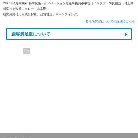
2023年4月内閣府 科学技術・イノベーション推進事務局参事官（インフラ・防災担当）付上席
科学技術政策フェロー（非常勤）
研究分野は応用統計解析、品質管理、マーケティング。
≫鈴木研究室についての詳細はこちら
顧客満足度について
PR